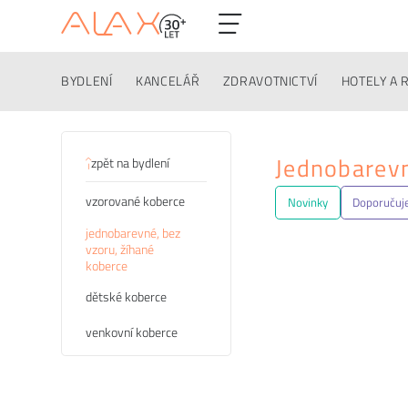
BYDLENÍ
KANCELÁŘ
ZDRAVOTNICTVÍ
HOTELY A 
Kategorie
Jednobarev
zpět na bydlení
vzorované koberce
Novinky
Doporuču
jednobarevné, bez
vzoru, žíhané
koberce
dětské koberce
venkovní koberce