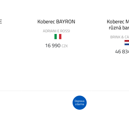
E
Koberec BAYRON
Koberec 
různá ba
ADRIANI E ROSSI
BRINK & 
16 990
CZK
46 83
Doprava
zdarma