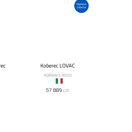
Doprava
zdarma
rec
Koberec LOVAC
ADRIANI E ROSSI
57 889
CZK