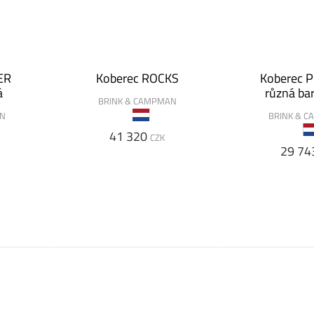
ER
Koberec ROCKS
Koberec P
á
různá ba
BRINK & CAMPMAN
AN
BRINK & 
41 320
CZK
29 74