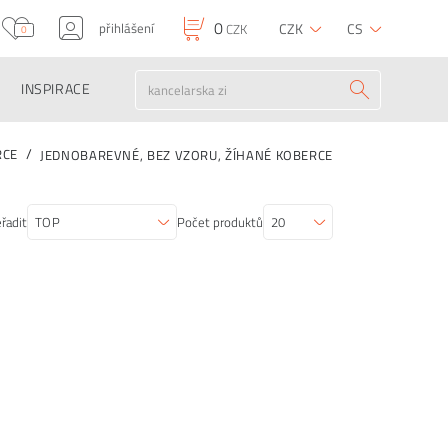
0
přihlášení
CZK
CS
CZK
0
INSPIRACE
RCE
JEDNOBAREVNÉ, BEZ VZORU, ŽÍHANÉ KOBERCE
řadit
Počet produktů