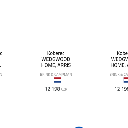
c
Koberec
Kobe
D
WEDGWOOD
WEDG
A
HOME, ARRIS
HOME, 
AN
BRINK & CAMPMAN
BRINK & 
12 198
12 19
CZK