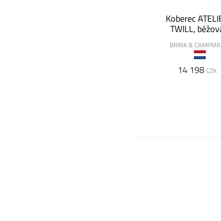
Koberec ATELI
TWILL, béžov
BRINK & CAMPM
14 198
CZK