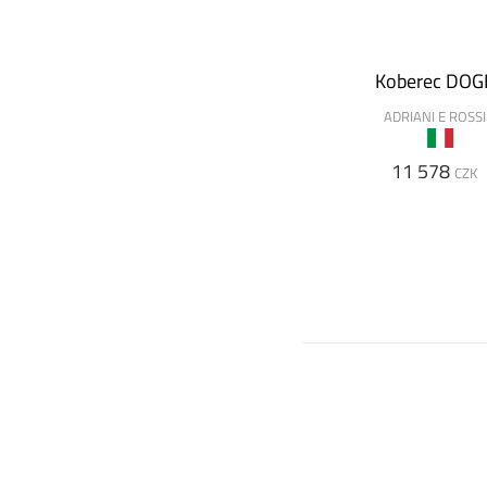
Koberec DOG
ADRIANI E ROSSI
11 578
CZK