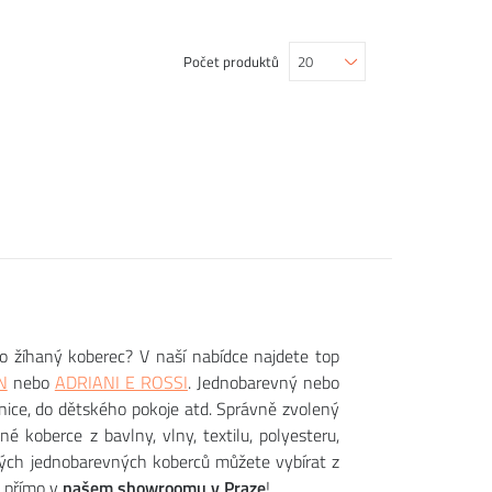
Počet produktů
o žíhaný koberec? V naší nabídce najdete top
N
nebo
ADRIANI E ROSSI
. Jednobarevný nebo
žnice, do dětského pokoje atd. Správně zvolený
 koberce z bavlny, vlny, textilu, polyesteru,
ivých jednobarevných koberců můžete vybírat z
 přímo v
našem showroomu v Praze
!