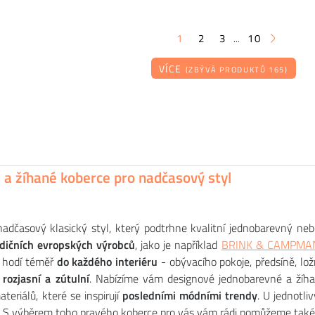
1
2
3
10
...
VÍCE
(ZBÝVÁ PRODUKTŮ 165)
BRINK & CAMPMAN
MAGIS
MAGIS
e PIÑA rocking
Koberec ATELIER TWILL, béžová
Koberec VOLENTIERI FINESTRA
658
234
198
CZK
CZK
CZK
 a žíhané koberce pro nadčasový styl
adčasový klasický styl, který podtrhne kvalitní jednobarevný neb
adičních evropských výrobců
, jako je například
BRINK & CAMPMA
e hodí téměř
do každého interiéru
- obývacího pokoje, předsíně, lo
rozjasní a zútulní
. Nabízíme vám designové jednobarevné a žíhané
ateriálů, které se inspirují
posledními módními trendy
. U jednotl
. S výběrem toho pravého koberce pro vás vám rádi pomůžeme také