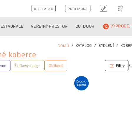
KLUB ALAX
PROFIZONA
RESTAURACE
VEŘEJNÝ PROSTOR
OUTDOOR
VÝPRODEJ
KATALOG
BYDLENÍ
KOBE
DOMŮ
né koberce
jeme
Špičkový design
Oblíbené
Filtry
Se
Doprava
zdarma