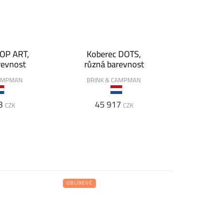
OP ART,
Koberec DOTS,
revnost
různá barevnost
CAMPMAN
BRINK & CAMPMAN
3
45 917
CZK
CZK
OBLÍBENÉ