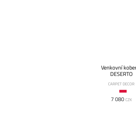
Venkovní kobe
DESERTO
CARPET DECOR
7 080
CZK