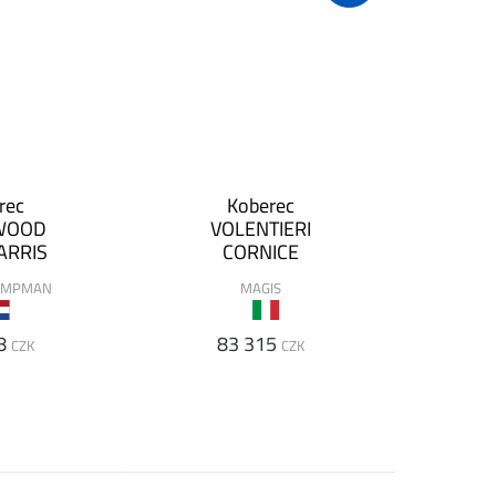
rec
Koberec
WOOD
VOLENTIERI
ARRIS
CORNICE
CAMPMAN
MAGIS
8
83 315
CZK
CZK