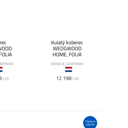
rec
Kulatý koberec
WOOD
WEDGWOOD
FOLIA
HOME, FOLIA
CAMPMAN
BRINK & CAMPMAN
8
12 198
CZK
CZK
Doprava
zdarma