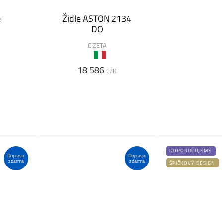
e
Židle ASTON 2134
DO
CIZETA
18 586
CZK
DOPORUČUJEME
Doprava
Doprava
zdarma
zdarma
ŠPIČKOVÝ DESIGN