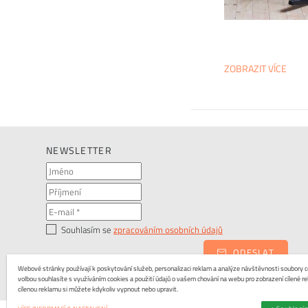
ZOBRAZIT VÍCE
NEWSLETTER
Souhlasím se
zpracováním osobních údajů
ODESLAT
Webové stránky používají k poskytování služeb, personalizaci reklam a analýze návštěvnosti soubory co
volbou souhlasíte s využíváním cookies a použití údajů o vašem chování na webu pro zobrazení cílené re
cílenou reklamu si můžete kdykoliv vypnout nebo upravit.