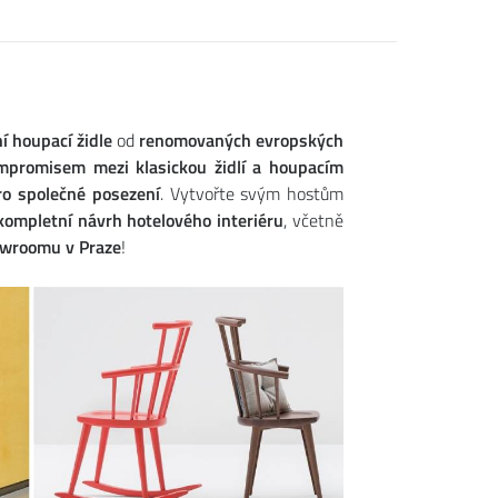
ní houpací židle
od
renomovaných evropských
mpromisem mezi klasickou židlí a houpacím
ro společné posezení
. Vytvořte svým hostům
kompletní návrh hotelového interiéru
, včetně
wroomu v Praze
!