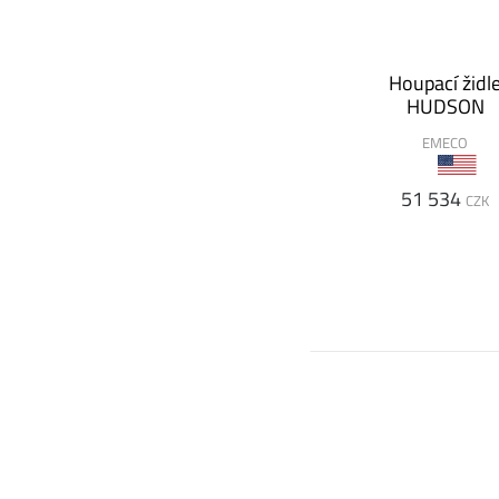
Houpací židl
HUDSON
EMECO
51 534
CZK