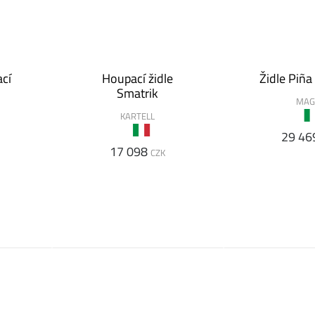
cí
Houpací židle
Židle Piña
Smatrik
MAG
KARTELL
29 46
17 098
CZK