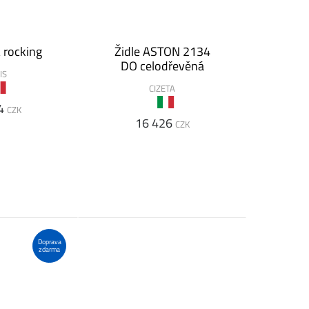
 rocking
Židle ASTON 2134
DO celodřevěná
IS
CIZETA
4
CZK
16 426
CZK
Doprava
zdarma