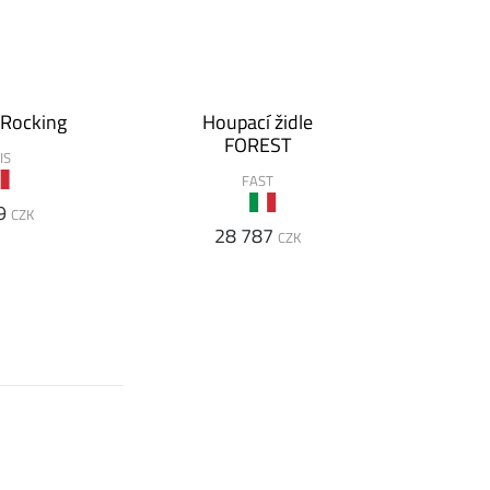
 Rocking
Houpací židle
FOREST
IS
FAST
9
CZK
28 787
CZK