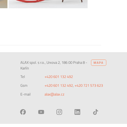
ALAX spol. s r.o., Urxova 2, 186 00 Praha 8 -
MAPA
Karlín
Tel
+420 601 132 492
Gsm
+420 601 132 492
,
+420 721 573 623
E-mail
alax@alax.cz