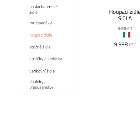
posluchárenské
Houpací židl
židle
SICLA
multisedáky
INFINITI
houpací židle
9 998
CZK
otočné židle
stoličky a sedátka
venkovní židle
doplňky a
příslušenství