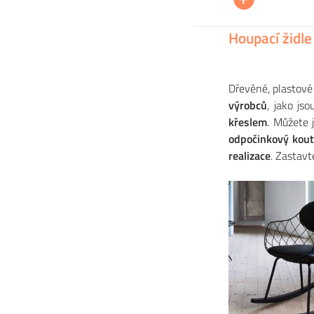
Houpací židle s područkami HUDSON
Židl
56 655
28 
CZK
Houpací židle
Dřevěné, plastov
výrobců
, jako js
křeslem
. Můžete 
odpočinkový kou
realizace
. Zastav