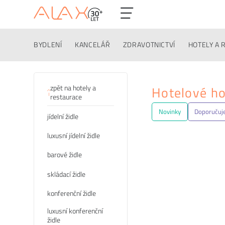
BYDLENÍ
KANCELÁŘ
ZDRAVOTNICTVÍ
HOTELY A 
Kategorie
zpět na hotely a
Hotelové ho
restaurace
Novinky
Doporuču
jídelní židle
luxusní jídelní židle
barové židle
skládací židle
konferenční židle
luxusní konferenční
židle