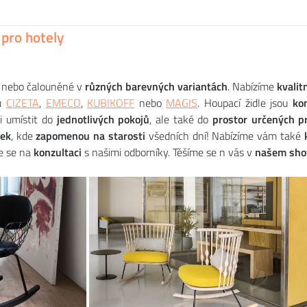
e PIÑA rocking
234
CZK
 pro hotely
é nebo čalouněné v
různých barevných variantách
. Nabízíme
kvalit
ou
CIZETA
,
EMECO
,
KUBIKOFF
nebo
MAGIS
. Houpací židle jsou
ko
ji umístit do
jednotlivých pokojů
, ale také do
prostor určených p
tek
, kde
zapomenou na starosti
všedních dní! Nabízíme vám také
te se na
konzultaci
s našimi odborníky. Těšíme se n vás v
našem sho