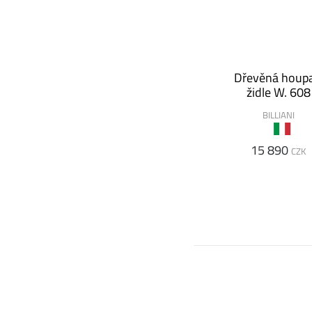
Dřevěná houpa
židle W. 608
BILLIANI
15 890
CZK