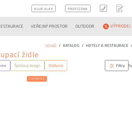
KLUB ALAX
PROFIZONA
RESTAURACE
VEŘEJNÝ PROSTOR
OUTDOOR
VÝPRODEJ
KATALOG
HOTELY A RESTAURACE
DOMŮ
upací židle
jeme
Špičkový design
Oblíbené
Filtry
Se
OBLÍBENÉ