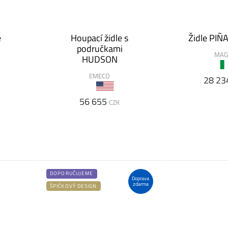
e
Houpací židle s
Židle PIÑA
područkami
MAG
HUDSON
EMECO
28 23
56 655
CZK
DOPORUČUJEME
Doprava
zdarma
ŠPIČKOVÝ DESIGN