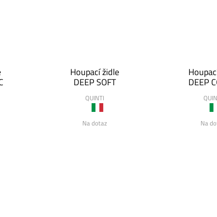
e
Houpací židle
Houpací
C
DEEP SOFT
DEEP 
QUINTI
QUIN
Na dotaz
Na do
MAGIS