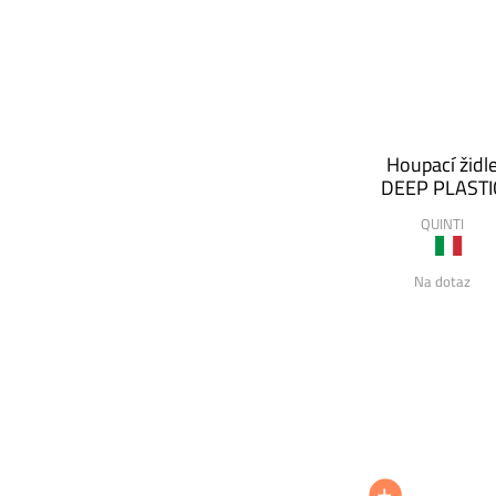
Houpací židl
DEEP PLASTI
QUINTI
Na dotaz
EMECO
+
+