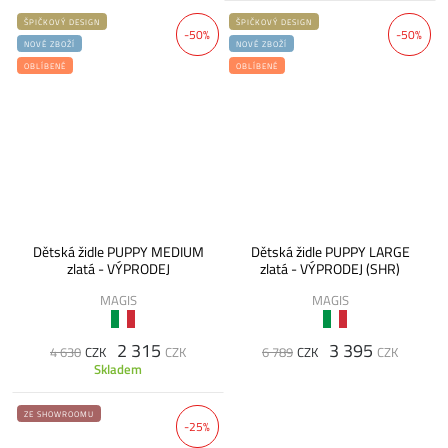
ŠPIČKOVÝ DESIGN
ŠPIČKOVÝ DESIGN
-50%
-50%
NOVÉ ZBOŽÍ
NOVÉ ZBOŽÍ
OBLÍBENÉ
OBLÍBENÉ
Dětská židle PUPPY MEDIUM
Dětská židle PUPPY LARGE
zlatá - VÝPRODEJ
zlatá - VÝPRODEJ (SHR)
MAGIS
MAGIS
2 315
3 395
4 630
CZK
CZK
6 789
CZK
CZK
Skladem
ZE SHOWROOMU
-25%