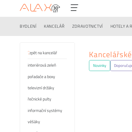
BYDLENÍ
KANCELÁŘ
ZDRAVOTNICTVÍ
HOTELY A 
Kategorie
Kancelářské
zpět na kancelář
interiérová zeleň
Novinky
Doporuču
pořadače a boxy
televizní držáky
řečnické pulty
informační systémy
věšáky