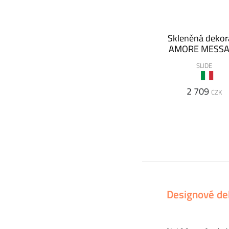
Skleněná dekor
AMORE MESS
SLIDE
2 709
CZK
Designové de