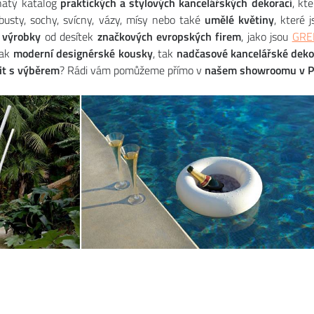
atý katalog
praktických a stylových kancelářských dekorací
, kt
busty, sochy, svícny, vázy, mísy nebo také
umělé květiny
, které 
í výrobky
od desítek
značkových evropských firem
, jako jsou
GRE
jak
moderní designérské kousky
, tak
nadčasové kancelářské deko
it s výběrem
? Rádi vám pomůžeme přímo v
našem showroomu v P