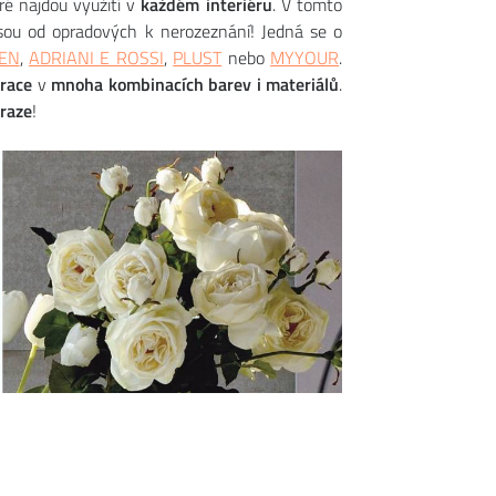
eré najdou využití v
každém interiéru
. V tomto
jsou od opradových k nerozeznání! Jedná se o
EN
,
ADRIANI E ROSSI
,
PLUST
nebo
MYYOUR
.
race
v
mnoha kombinacích barev i materiálů
.
raze
!