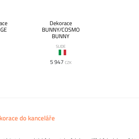
ace
Dekorace
AGE
BUNNY/COSMO
BUNNY
SLIDE
5 947
CZK
korace do kanceláře