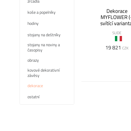
zrcadla
Dekorace
koše a popelníky
MYFLOWER (
svítící variant
hodiny
SLIDE
stojany na deštníky
stojany na noviny a
19 821
CZK
časopisy
obrazy
kovové dekorativní
závěsy
dekorace
ostatní