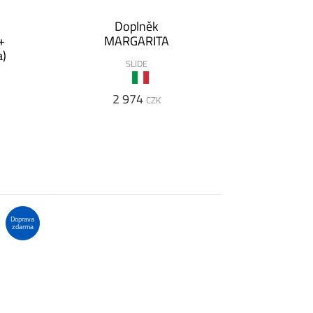
Doplněk
+
MARGARITA
a)
SLIDE
2 974
CZK
Doprava
zdarma