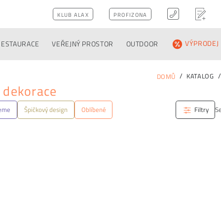
KLUB ALAX
PROFIZONA
RESTAURACE
VEŘEJNÝ PROSTOR
OUTDOOR
VÝPRODEJ
KATALOG
DOMŮ
 dekorace
jeme
Špičkový design
Oblíbené
Filtry
Se