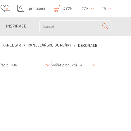
0
přihlášení
CZK
CS
CZK
0
INSPIRACE
KANCELÁŘ
KANCELÁŘSKÉ DOPLŇKY
DEKORACE
řadit
Počet produktů