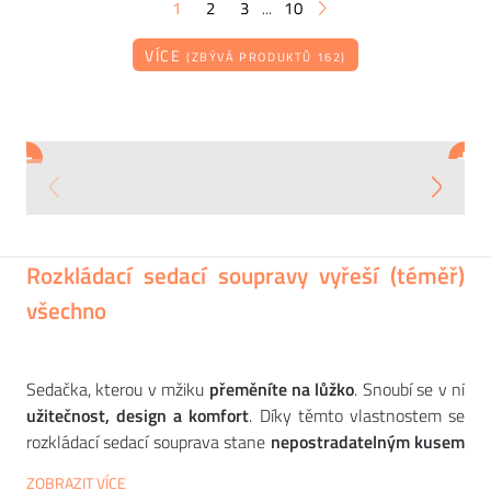
1
2
3
10
...
VÍCE
(ZBÝVÁ PRODUKTŮ 162)
INNOVATION
INNOVATION
SOFTLINE
+
+
+
+
+
+
Stolek MARBLE
Rozkládací sedačka UNFURL
Rozkládací sedačka JASPER
13 297
37 230
55 278
CZK
CZK
CZK
Rozkládací sedací soupravy vyřeší (téměř)
všechno
Sedačka, kterou v mžiku
přeměníte na lůžko
. Snoubí se v ní
užitečnost, design a komfort
. Díky těmto vlastnostem se
rozkládací sedací souprava stane
nepostradatelným kusem
nábytku
ve vašem obývacím pokoji nebo pokoji pro hosty a
ZOBRAZIT VÍCE