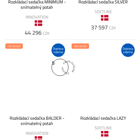
Rozkládací sedačka MINIMUM -
Rozkládací sedačka SILVER
snímatelný potah
SOFTLINE
INNOVATION
37 597
CZK
44 296
CZK
OBLÍBENÉ
OBLÍBENÉ
Doprava
Doprava
zdarma
zdarma
5
Rozkládací sedačka BALDER -
Rozkládací sedačka LAZY
snímatelný potah
SOFTLINE
INNOVATION