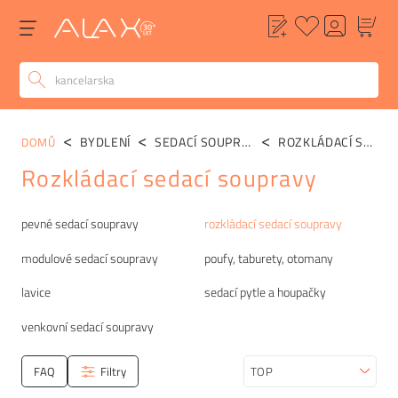
BYDLENÍ
SEDACÍ SOUPRAVY
ROZKLÁDACÍ SEDACÍ SOUPRAVY
DOMŮ
Rozkládací sedací soupravy
Kategorie
pevné sedací soupravy
rozkládací sedací soupravy
modulové sedací soupravy
poufy, taburety, otomany
lavice
sedací pytle a houpačky
venkovní sedací soupravy
FAQ
Filtry
Seřadit