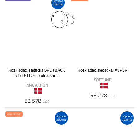
Doprava
zdarma
5
Rozkládací sedačka SPLITBACK
Rozkládací sedačka JASPER
STYLETTO s područkami
SOFTLINE
INNOVATION
55 278
CZK
52 578
CZK
OBLÍBENÉ
Doprava
Doprava
zdarma
zdarma