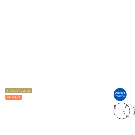
ŠPIČKOVÝ DESIGN
Doprava
zdarma
OBLÍBENÉ
5