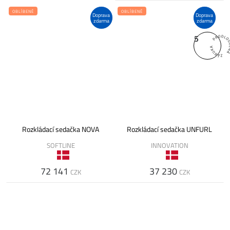
OBLÍBENÉ
OBLÍBENÉ
Doprava
Doprava
zdarma
zdarma
5
Rozkládací sedačka NOVA
Rozkládací sedačka UNFURL
SOFTLINE
INNOVATION
72 141
37 230
CZK
CZK