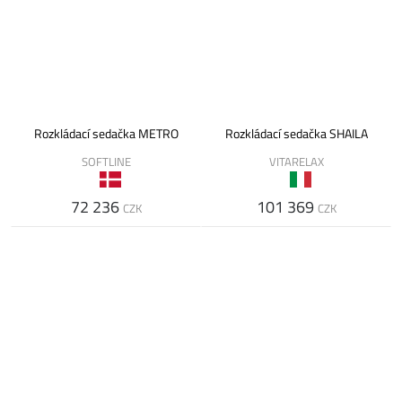
Rozkládací sedačka METRO
Rozkládací sedačka SHAILA
SOFTLINE
VITARELAX
72 236
101 369
CZK
CZK