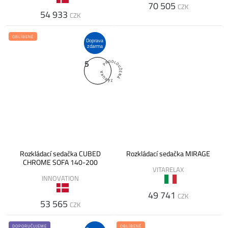
70 505
CZK
54 933
CZK
OBLÍBENÉ
Doprava
zdarma
5
Rozkládací sedačka CUBED
Rozkládací sedačka MIRAGE
CHROME SOFA 140-200
VITARELAX
INNOVATION
49 741
CZK
53 565
CZK
DOPORUČUJEME
OBLÍBENÉ