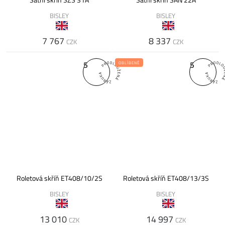
Šatní skříň SZS 31A
Šatní skříň SAN 22A
BISLEY
BISLEY
7 767
8 337
CZK
CZK
5
5
OBLÍBENÉ
Roletová skříň ET408/10/2S
Roletová skříň ET408/13/3S
BISLEY
BISLEY
13 010
14 997
CZK
CZK