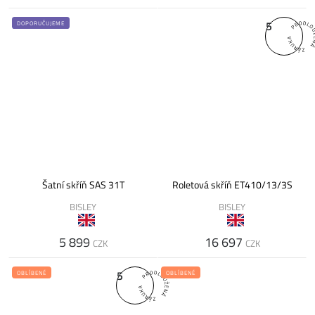
5
DOPORUČUJEME
Šatní skříň SAS 31T
Roletová skříň ET410/13/3S
BISLEY
BISLEY
5 899
16 697
CZK
CZK
5
OBLÍBENÉ
OBLÍBENÉ