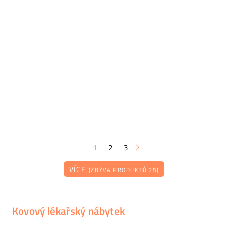
1
2
3
VÍCE
(ZBÝVÁ PRODUKTŮ 28)
Kovový lékařský nábytek