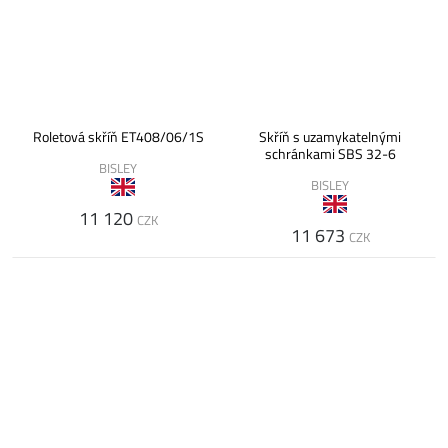
Roletová skříň ET408/06/1S
Skříň s uzamykatelnými
schránkami SBS 32-6
BISLEY
BISLEY
11 120
CZK
11 673
CZK