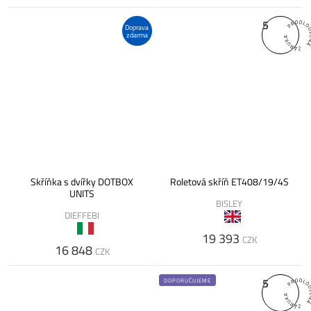
5
Doprava
zdarma
Skříňka s dvířky DOTBOX
Roletová skříň ET408/19/4S
UNITS
BISLEY
DIEFFEBI
19 393
CZK
16 848
CZK
5
DOPORUČUJEME