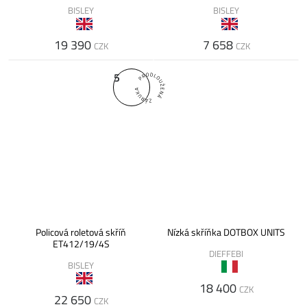
BISLEY
BISLEY
19 390
7 658
CZK
CZK
5
Policová roletová skříň
Nízká skříňka DOTBOX UNITS
ET412/19/4S
DIEFFEBI
BISLEY
18 400
CZK
22 650
CZK