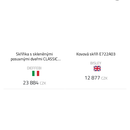
Skříňka s skleněnými
Kovová skříň E722A03
posuvnými dveřmi CLASSIC
BISLEY
STORAGE, 180x45x88 cm
DIEFFEBI
12 877
CZK
23 884
CZK