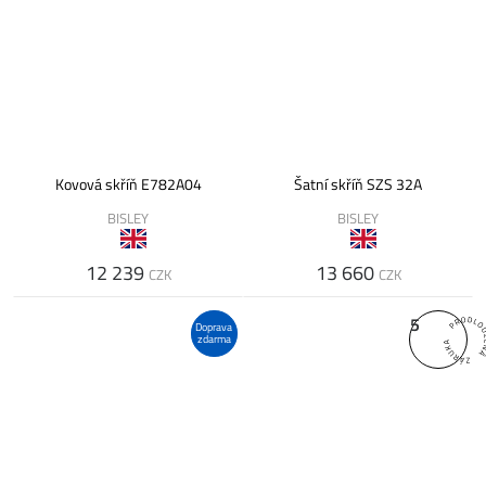
Kovová skříň E782A04
Šatní skříň SZS 32A
BISLEY
BISLEY
12 239
13 660
CZK
CZK
5
Doprava
zdarma