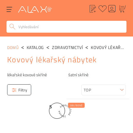
KATALOG
ZDRAVOTNICTVÍ
KOVOVÝ LÉKAŘSKÝ NÁBYTEK
DOMŮ
Kovový lékařský nábytek
Kategorie
lékařské kovové skříně
šatní skříně
Filtry
Seřadit
5
OBLÍBENÉ