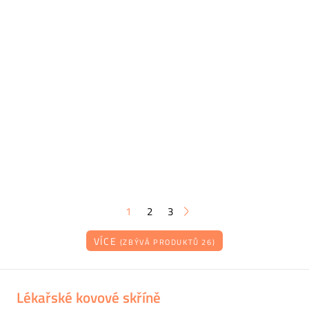
1
2
3
VÍCE
(ZBÝVÁ PRODUKTŮ 26)
Lékařské kovové skříně