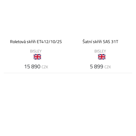
Roletová skříň ET412/10/2S
Šatní skříň SAS 31T
BISLEY
BISLEY
15 890
5 899
CZK
CZK