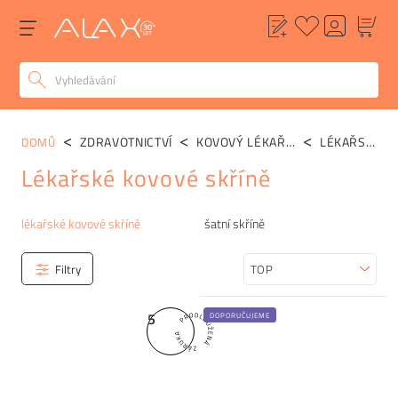
ZDRAVOTNICTVÍ
KOVOVÝ LÉKAŘSKÝ NÁBYTEK
LÉKAŘSKÉ KOVOVÉ SKŘÍNĚ
DOMŮ
Lékařské kovové skříně
Kategorie
lékařské kovové skříně
šatní skříně
Filtry
Seřadit
5
DOPORUČUJEME