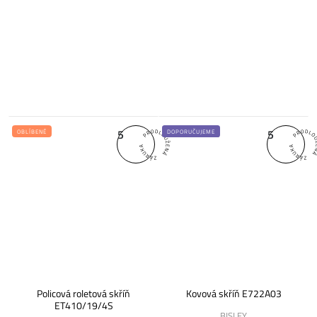
5
5
OBLÍBENÉ
DOPORUČUJEME
Policová roletová skříň
Kovová skříň E722A03
ET410/19/4S
BISLEY