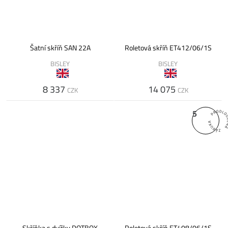
Šatní skříň SAN 22A
Roletová skříň ET412/06/1S
BISLEY
BISLEY
8 337
14 075
CZK
CZK
5