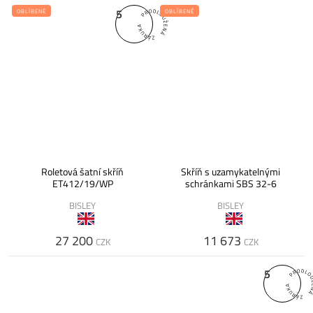
5
OBLÍBENÉ
OBLÍBENÉ
Roletová šatní skříň
Skříň s uzamykatelnými
ET412/19/WP
schránkami SBS 32-6
BISLEY
BISLEY
27 200
11 673
CZK
CZK
5