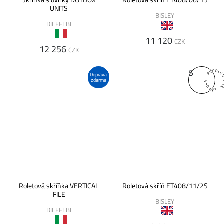
Skříňka s dvířky DOTBOX
Roletová skříň ET408/06/1S
UNITS
BISLEY
DIEFFEBI
11 120
CZK
12 256
CZK
5
Doprava
zdarma
Roletová skříňka VERTICAL
Roletová skříň ET408/11/2S
FILE
BISLEY
DIEFFEBI