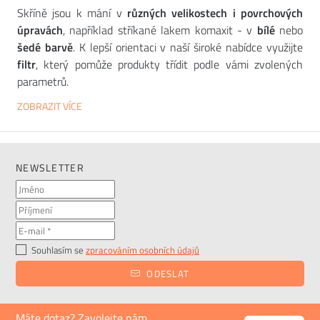
Skříně jsou k mání v
různých velikostech i povrchových
úpravách
, například stříkané lakem komaxit - v
bílé
nebo
šedé barvě
. K lepší orientaci v naší široké nabídce využijte
filtr
, který pomůže produkty třídit podle vámi zvolených
parametrů.
ZOBRAZIT VÍCE
NEWSLETTER
Souhlasím se
zpracováním osobních údajů
ODESLAT
Máte dotaz? Zavolejte nám