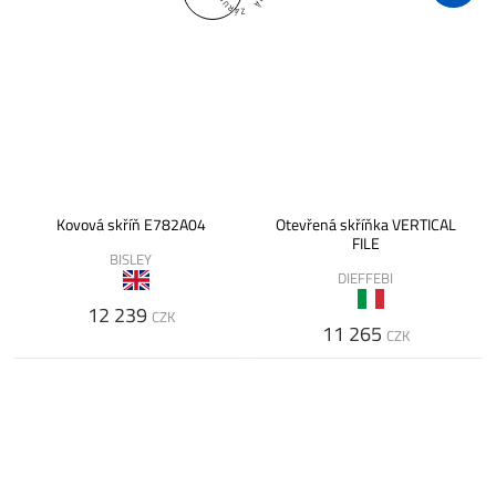
Kovová skříň E782A04
Otevřená skříňka VERTICAL
FILE
BISLEY
DIEFFEBI
12 239
CZK
11 265
CZK