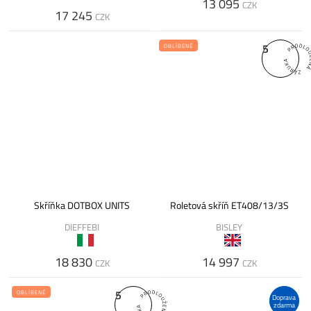
13 095
CZK
17 245
CZK
5
OBLÍBENÉ
Skříňka DOTBOX UNITS
Roletová skříň ET408/13/3S
DIEFFEBI
BISLEY
18 830
14 997
CZK
CZK
5
OBLÍBENÉ
Doprava
zdarma