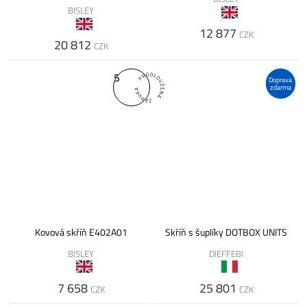
BISLEY
12 877
CZK
20 812
CZK
5
Doprava
zdarma
Kovová skříň E402A01
Skříň s šuplíky DOTBOX UNITS
BISLEY
DIEFFEBI
7 658
25 801
CZK
CZK