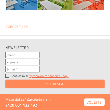
ZOBRAZIT VÍCE
NEWSLETTER
Souhlasím se
zpracováním osobních údajů
ODESLAT
Máte dotaz? Zavolejte nám
VOLEJTE
+420 601 132 492