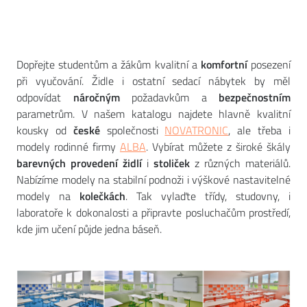
Dopřejte studentům a žákům kvalitní a
komfortní
posezení
při vyučování. Židle i ostatní sedací nábytek by měl
odpovídat
náročným
požadavkům a
bezpečnostním
parametrům. V našem katalogu najdete hlavně kvalitní
kousky od
české
společnosti
NOVATRONIC
, ale třeba i
modely rodinné firmy
ALBA
. Vybírat můžete z široké škály
barevných provedení židlí
i
stoliček
z různých materiálů.
Nabízíme modely na stabilní podnoži i výškové nastavitelné
modely na
kolečkách
. Tak vylaďte třídy, studovny, i
laboratoře k dokonalosti a připravte posluchačům prostředí,
kde jim učení půjde jedna báseň.