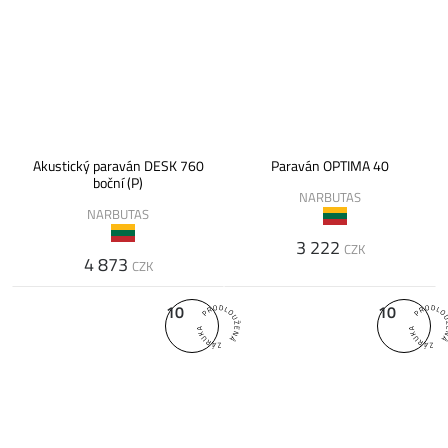
Akustický paraván DESK 760
Paraván OPTIMA 40
boční (P)
NARBUTAS
NARBUTAS
3 222
CZK
4 873
CZK
10
10