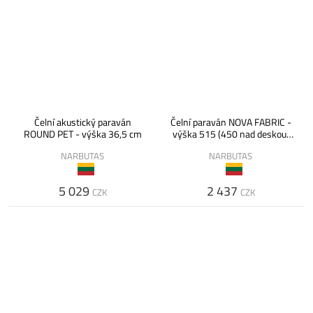
Čelní akustický paraván
Čelní paraván NOVA FABRIC -
ROUND PET - výška 36,5 cm
výška 515 (450 nad deskou)
mm
NARBUTAS
NARBUTAS
5 029
2 437
CZK
CZK