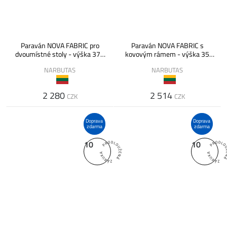
Paraván NOVA FABRIC pro
Paraván NOVA FABRIC s
dvoumístné stoly - výška 375
kovovým rámem - výška 35
(350 nad deskou) mm
cm nad deskou
NARBUTAS
NARBUTAS
2 280
2 514
CZK
CZK
Doprava
Doprava
zdarma
zdarma
10
10