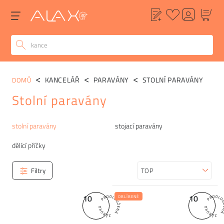
KANCELÁŘ
PARAVÁNY
STOLNÍ PARAVÁNY
DOMŮ
Stolní paravány
Kategorie
stolní paravány
stojací paravány
dělící příčky
Filtry
Seřadit
10
10
OBLÍBENÉ