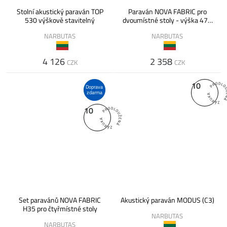
Stolní akustický paraván TOP
Paraván NOVA FABRIC pro
530 výškově stavitelný
dvoumístné stoly - výška 475
(450 nad deskou) mm
NARBUTAS
NARBUTAS
4 126
2 358
CZK
CZK
10
Doprava
zdarma
10
Set paravánů NOVA FABRIC
Akustický paraván MODUS (C3)
H35 pro čtyřmístné stoly
NARBUTAS
NARBUTAS