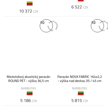
6 522
CZK
10 372
CZK
10
10
Mezistolový akustický paraván
Paraván NOVA FABRIC 164x2,2
ROUND PET - výška 36,5 cm
- výška nad deskou 35 / 45 cm
NARBUTAS
NARBUTAS
5 186
5 815
CZK
CZK