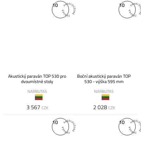
10
10
Akustický paraván TOP 530 pro
Boční akustický paraván TOP
dvoumístné stoly
530 - výška 595 mm
NARBUTAS
NARBUTAS
3 567
2 028
CZK
CZK
10
10