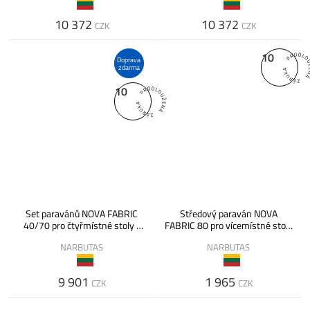
10 372
10 372
CZK
CZK
10
Doprava
zdarma
10
Set paravánů NOVA FABRIC
Středový paraván NOVA
40/70 pro čtyřmístné stoly -
FABRIC 80 pro vícemístné stoly
výška 350 mm nad deskou
- výška 350 / 450 mm nad
NARBUTAS
NARBUTAS
deskou
9 901
1 965
CZK
CZK