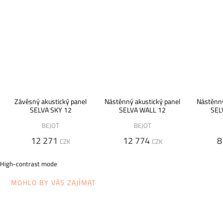
Závěsný akustický panel
Nástěnný akustický panel
Nástěnný
SELVA SKY 12
SELVA WALL 12
SEL
BEJOT
BEJOT
12 271
12 774
8
CZK
CZK
High-contrast mode
MOHLO BY VÁS ZAJÍMAT