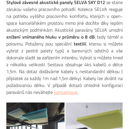
Stylové závesné akustické panely SELVA SKY D12
se stane
zárukou vašeho pracovního pohodlí. Kolekce SELVA reaguje
na potřebu vyššího pracovního komfortu, kterých v open-
space kancelářském prostoru mimo jiné docílíte díky lepším
akustickým podmínkám. Akustické paravány SELVA umožní
snížení vnímaného hluku v průměru o 8 dB
, tedy téměř o
polovinu. Potaženy jsou speciální
textilií
, kterou si můžete
vybrat z pestré palety typů a barevných odstínů a vše
dokonale sladit se zařízením interiéru. Vybrat si můžete hned
z několika velikostí. Sestava obsahuje 4ks kabelů o délce
1,5m. Na dotaz dodáváme kabely s nestandardní délkou (
příplatek za každý 1m nad 1,5m délky). Kabely lze zkrátit na
požadovanou délku. V případě dotazů ohledně konfigurací
paravánů nás neváhejte
kontaktovat
.