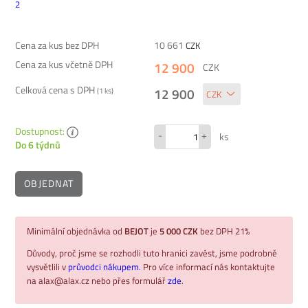
Cena za kus bez DPH
10 661
CZK
Cena za kus včetně DPH
12 900
CZK
Celková cena s DPH
12 900
(
1
ks)
Dostupnost:
-
+
ks
Do 6 týdnů
OBJEDNAT
Minimální objednávka od
BEJOT
je
5 000 CZK
bez DPH 21%
Důvody, proč jsme se rozhodli tuto hranici zavést, jsme podrobně
vysvětlili v
průvodci nákupem.
Pro více informací nás kontaktujte
na alax@alax.cz nebo přes formulář
zde
.