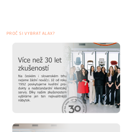
PROČ SI VYBRAT ALAX?
Prodlužte životnost nábytku
Chtěli bychom, aby vám nábytek sloužit co nejdéle. Protože
víme, že důležitou roli v jeho odolnosti hraje správná údržba,
připravili jsme pro vás několik
tipů a doporučení
, jak se
starat o různé typy povrchu a čemu se naopak vyvarovat >>
péče o nábytek