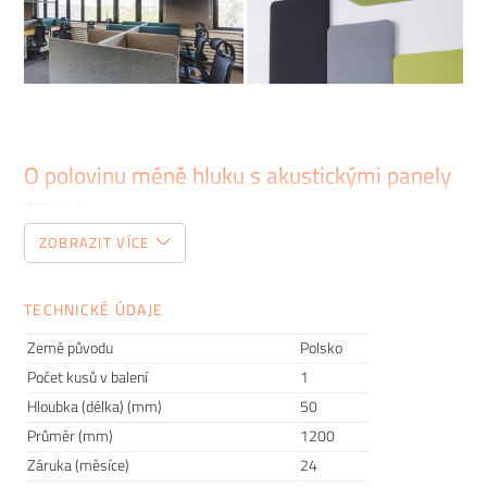
O polovinu méně hluku s akustickými panely
SELVA
ZOBRAZIT VÍCE
Akustické panely fungují na principu absorpce zvuku. Hlasité
kancelářské vybavení nebo upovídané kolegy už vnímat
TECHNICKÉ ÚDAJE
nemusíte. Užitek akustických panelů
SELVA
však není čistě
praktický, jsou také
stylovými nástěnnými doplňky
skvěle
Země původu
Polsko
dolazující moderní interiéry.
Počet kusů v balení
1
Hloubka (délka) (mm)
50
Průměr (mm)
1200
Záruka (měsíce)
24