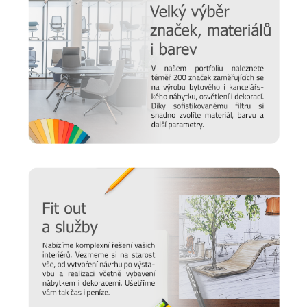
Nový časopis o designu
Hledáte inspiraci do nového domova a potřebujete poradit,
jak vybrat židli, stůl, postel nebo třeba matraci? Nebo vás
zajímají trendy v bydlení a chcete mít vždy ty nejčerstvější
informace. Pak sledujte náš online
magazín Alaxmag
, ve
kterém najdete každý den novou dávku inspirace.