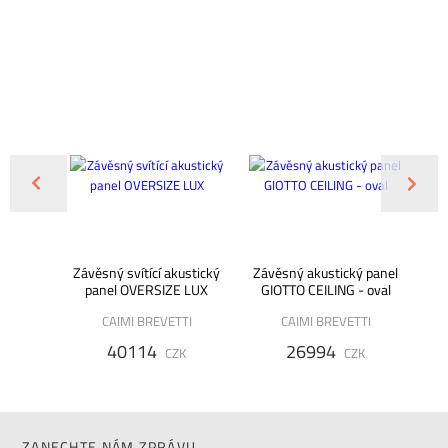
ý panel
Závěsný svítící akustický
Závěsný akustický panel
Zá
120
panel OVERSIZE LUX
GIOTTO CEILING - oval
CAIMI BREVETTI
CAIMI BREVETTI
40114
26994
K
CZK
CZK
ZANECHTE NÁM ZPRÁVU