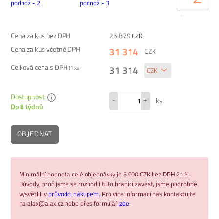
Cena za kus bez DPH
25 879
CZK
Cena za kus včetně DPH
31 314
CZK
Celková cena s DPH
31 314
(
1
ks)
Dostupnost:
-
+
ks
Do 8 týdnů
OBJEDNAT
Minimální hodnota celé objednávky je 5 000 CZK bez DPH 21 %.
Důvody, proč jsme se rozhodli tuto hranici zavést, jsme podrobně
vysvětlili v
průvodci nákupem.
Pro více informací nás kontaktujte
na alax@alax.cz nebo přes formulář
zde
.