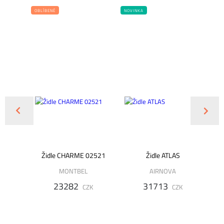
OBLÍBENÉ
NOVINKA
uněná
Židle CHARME 02521
Židle ATLAS
I
MONTBEL
AIRNOVA
23282
31713
K
CZK
CZK