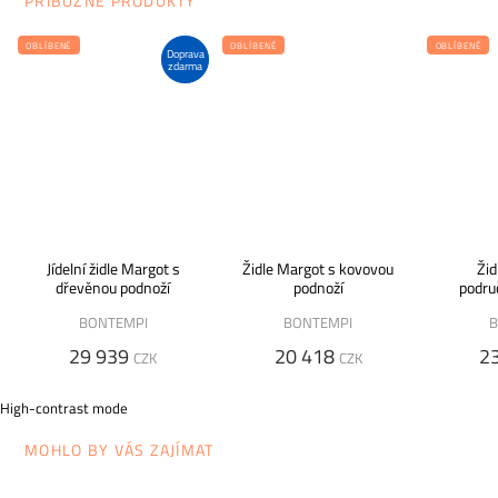
PŘÍBUZNÉ PRODUKTY
OBLÍBENÉ
OBLÍBENÉ
OBLÍBENÉ
Doprava
zdarma
Jídelní židle Margot s
Židle Margot s kovovou
Žid
dřevěnou podnoží
podnoží
podru
BONTEMPI
BONTEMPI
B
29 939
20 418
2
CZK
CZK
High-contrast mode
MOHLO BY VÁS ZAJÍMAT