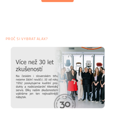
PROČ SI VYBRAT ALAX?
Špičkový materiál
Italská značka Bontempi se proslavila nejen prvotřídním
designem, ale zejména
vysoce kvalitními a speciálními
materiály
, na které klade silný důraz. Informace o
využívaných materiálech naleznete
ZDE
.
Všechny zmíněné
materiály máme ve formě
vzorkovnice
fyzicky k nahlédnutí
na našem
showroomu v Praze-Karlíně
. Nabízíme i možnost
zapůjčení a zaslání těchto vzorků
na dobírku poštou
. V
případě jakýchkoli dotazů nás neváhejte
kontaktovat
.