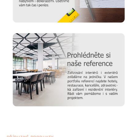
víme, že důležitou roli v jeho odolnosti hraje správná údržba,
připravili jsme pro vás několik
tipů a doporučení
, jak se
starat o různé typy povrchu a čemu se naopak vyvarovat >>
péče o nábytek
Nový časopis o designu
Hledáte inspiraci do nového domova a potřebujete poradit,
jak vybrat židli, stůl, postel nebo třeba matraci? Nebo vás
zajímají trendy v bydlení a chcete mít vždy ty nejčerstvější
informace. Pak sledujte náš online
magazín Alaxmag
, ve
kterém najdete každý den novou dávku inspirace.