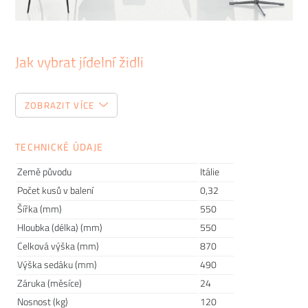
Jak vybrat jídelní židli
Tento zdánlivě jednoduchý kousek nábytku patří mezi
ZOBRAZIT VÍCE
položky, do kterých je dobré investovat. Pokud totiž začnete
den snídaní na nepohodlné židli, může vám to zkazit náladu
hned po ránu. Proto vám dnes poradíme, jak vybrat jídelní
TECHNICKÉ ÚDAJE
židli, kterou budete milovat.
Země původu
Itálie
Počet kusů v balení
0,32
Šířka (mm)
550
Hloubka (délka) (mm)
550
Celková výška (mm)
870
Výška sedáku (mm)
490
Záruka (měsíce)
24
Nosnost (kg)
120