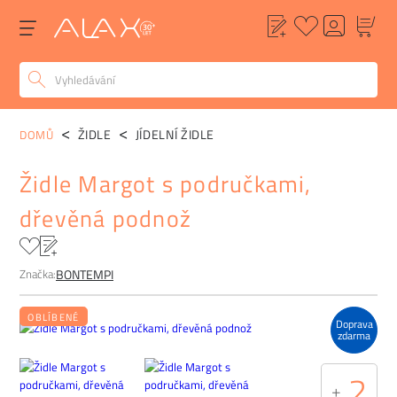
POPIS
ALTERNATIVY
POPTÁVKA
FAQ
ŽIDLE
JÍDELNÍ ŽIDLE
DOMŮ
Židle Margot s područkami,
dřevěná podnož
Značka:
BONTEMPI
OBLÍBENÉ
Doprava
zdarma
2
+