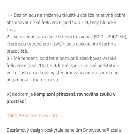
1 - Bez ohledu na sníženou tloušťku dokáže relativně dobře
absorbovat nízké frekvence (pod 500 Hz), tedy hluboké
tóny.
2 - Velmi dobře absorbuje střední frekvence (500 - 2000 Hz),
které jsou typické pro lidský hlas a obecně pro všechna
pracoviště.
3 - Má tendenci odrážet a postupně absorbovat vysoké
frekvence (nad 2000 Hz), které jsou již ze své podstaty z
velké části absorbovány stěnami, zařízeními a samotnou
přítomností idí v místnosti.
Výsledkem je
komplexní přirozená rovnováha zvuků v
prostředí
.
100% ABSORBCE ZVUKU
Bezrámový design poskytuje panelům Snowsound® zcela