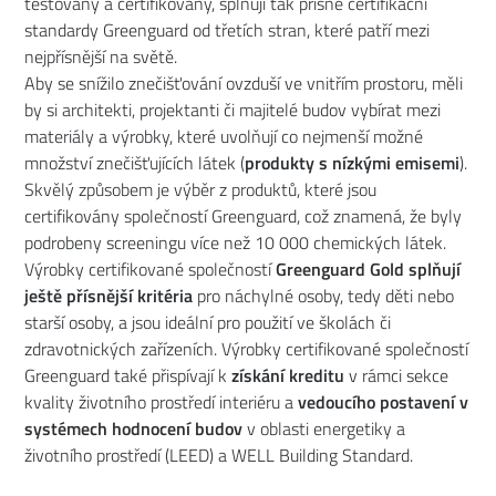
testovány a certifikovány, splňují tak přísné certifikační
standardy Greenguard od třetích stran, které patří mezi
nejpřísnější na světě.
Aby se snížilo znečišťování ovzduší ve vnitřím prostoru, měli
by si architekti, projektanti či majitelé budov vybírat mezi
materiály a výrobky, které uvolňují co nejmenší možné
množství znečišťujících látek (
produkty s nízkými emisemi
).
Skvělý způsobem je výběr z produktů, které jsou
certifikovány společností Greenguard, což znamená, že byly
podrobeny screeningu více než 10 000 chemických látek.
Výrobky certifikované společností
Greenguard Gold splňují
ještě přísnější kritéria
pro náchylné osoby, tedy děti nebo
starší osoby, a jsou ideální pro použití ve školách či
zdravotnických zařízeních. Výrobky certifikované společností
Greenguard také přispívají k
získání kreditu
v rámci sekce
kvality životního prostředí interiéru a
vedoucího postavení
v
systémech hodnocení budov
v oblasti energetiky a
životního prostředí (LEED) a WELL Building Standard.