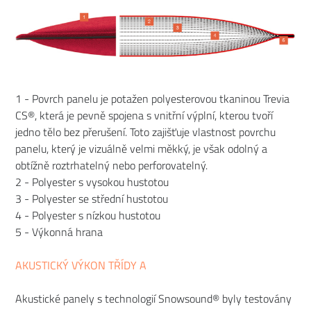
1 - Povrch panelu je potažen polyesterovou tkaninou Trevia
CS®, která je pevně spojena s vnitřní výplní, kterou tvoří
jedno tělo bez přerušení. Toto zajišťuje vlastnost povrchu
panelu, který je vizuálně velmi měkký, je však odolný a
obtížně roztrhatelný nebo perforovatelný.
2 - Polyester s vysokou hustotou
3 - Polyester se střední hustotou
4 - Polyester s nízkou hustotou
5 - Výkonná hrana
AKUSTICKÝ VÝKON TŘÍDY A
Akustické panely s technologií Snowsound® byly testovány