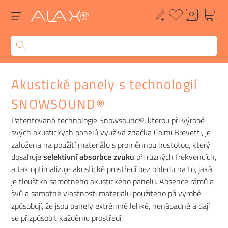
Akustické panely s technologií
SNOWSOUND®
Patentovaná technologie Snowsound®, kterou při výrobě
svých akustických panelů využívá značka Caimi Brevetti, je
založena na použití materiálu s proměnnou hustotou, který
dosahuje
selektivní absorbce zvuku
při různých frekvencích,
a tak optimalizuje akustické prostředí bez ohledu na to, jaká
je tloušťka samotného akustického panelu. Absence rámů a
švů a samotné vlastnosti materiálu použitého při výrobě
způsobují, že jsou panely extrémně lehké, nenápadné a dají
se přizpůsobit každému prostředí.