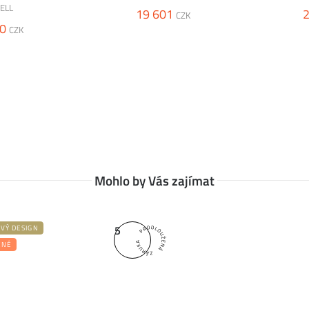
ELL
19 601
2
CZK
0
CZK
Mohlo by Vás zajímat
5
OVÝ DESIGN
ENÉ