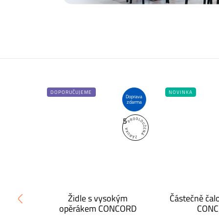
DOPORUČUJEME
NOVINKA
Doprava
Doprava
zdarma
zdarma
5
5
dle
Židle s vysokým
Částečně čal
opěrákem CONCORD
CONC