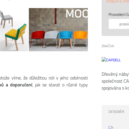
VYBERTE PR
Provedení č
prosí
ZNAČKA:
Dřevěný nábyt
tože víme, že důležitou roli v jeho odolnosti
společnost CA
pů a doporučení
, jak se starat o různé typy
spojována s kon
DESIGNÉR: