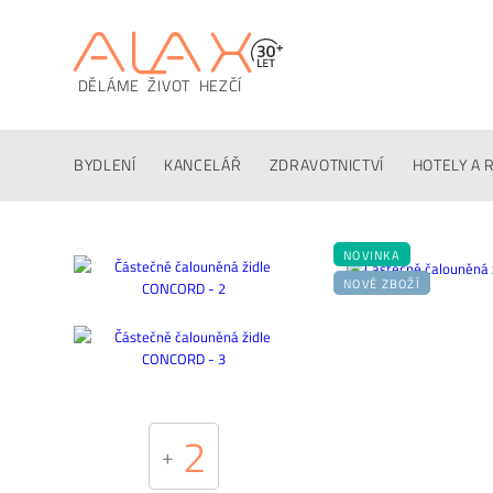
DĚLÁME ŽIVOT HEZČÍ
Popis
Techinfo
Ke stažení
Konfigurátor
Altern
BYDLENÍ
KANCELÁŘ
ZDRAVOTNICTVÍ
HOTELY A 
NOVINKA
NOVÉ ZBOŽÍ
2
+