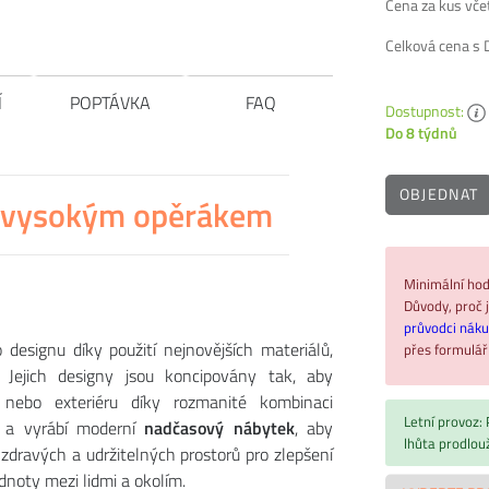
Cena za kus vč
Celková cena s
Í
POPTÁVKA
FAQ
Dostupnost:
Do 8 týdnů
OBJEDNAT
 s vysokým opěrákem
Minimální hod
Důvody, proč j
průvodci nák
designu díky použití nejnovějších materiálů,
přes formulá
Jejich designy jsou koncipovány tak, aby
nebo exteriéru díky rozmanité kombinaci
Letní provoz:
je a vyrábí moderní
nadčasový nábytek
, aby
lhůta prodlou
í zdravých a udržitelných prostorů pro zlepšení
dnoty mezi lidmi a okolím.