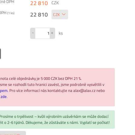
etně DPH
22 810
CZK
 DPH
22 810
(
1
ks)
-
+
ks
nota celé objednávky je 5 000 CZK bez DPH 21 %.
sme se rozhodli tuto hranici zavést, jsme podrobně vysvětlili v
upem.
Pro více informací nás kontaktujte na alax@alax.cz nebo
ř
zde
.
 Prosíme o trpělivost – kvůli výrobním uzávěrkám se může dodací
žit o 2-6 týdnů. Děkujeme, že zůstáváte s námi. Vyplatí se počkat!