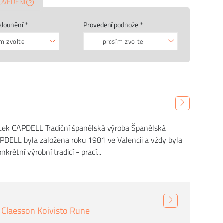
OVEDENÍ
alounění *
Provedení podnože *
m zvolte
prosím zvolte
ek CAPDELL Tradiční španělská výroba Španělská
PDELL byla založena roku 1981 ve Valencii a vždy byla
krétní výrobní tradicí - prací...
Claesson Koivisto Rune