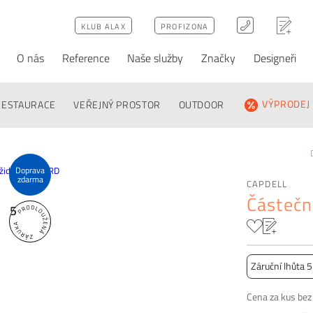
KLUB ALAX
PROFIZONA
O nás
Reference
Naše služby
Značky
Designeři
ativy
Poptávka
FAQ
RESTAURACE
VEŘEJNÝ PROSTOR
OUTDOOR
VÝPRODEJ
Doprava
zdarma
CAPDELL
Částečn
5
Záruční lhůta 5
Cena za kus be