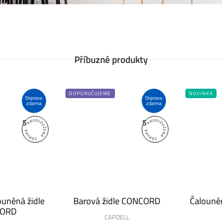
Příbuzné produkty
DOPORUČUJEME
NOVINKA
Doprava
Doprava
zdarma
zdarma
5
5
ouněná židle
Barová židle CONCORD
Čalouně
ORD
CAPDELL