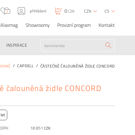
0
přihlášení
CZK
CS
CZK
0
Alaxmag
Showroomy
Provizní program
Kontakt
Částečně čalouněná
0
22 810
CZK
CZK
OBJEDNAT
židle CONCORD
INSPIRACE
CAPDELL
DOMŮ
ČÁSTEČNĚ ČALOUNĚNÁ ŽIDLE CONCORD
ě čalouněná židle CONCORD
 let
z DPH
18 851
CZK