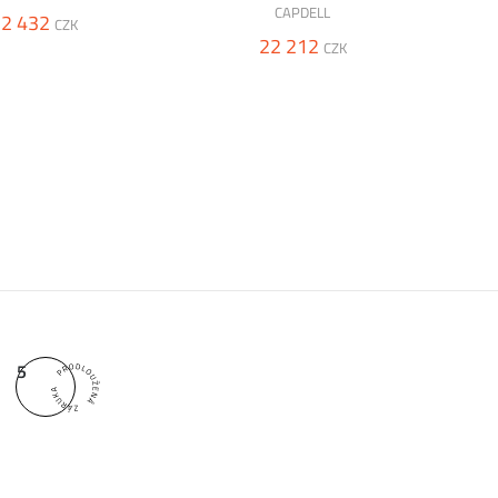
CAPDELL
2 432
CZK
22 212
CZK
5