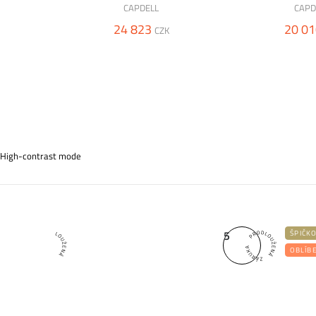
CAPDELL
CAPD
24 823
20 01
CZK
High-contrast mode
5
5
ŠPIČK
OBLÍB