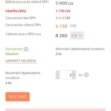
Běžná cena za ks včetně DPH
5 900
CZK
Ušetříte (30%)
1 770
CZK
Cena za kus bez DPH
3 413
CZK
Cena za kus včetně DPH
4 130
CZK
Celková cena s DPH
8 260
(
2
ks)
Dostupnost:
Minimální objednatelné množství:
2 ks
Skladem
VARIANTY SKLADEM
Maximální objednatelné
-
+
ks
množství:
4 ks
OBJEDNAT