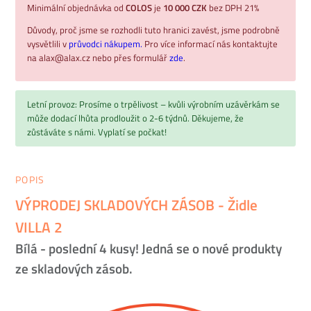
Minimální objednávka od
COLOS
je
10 000 CZK
bez DPH 21%
Důvody, proč jsme se rozhodli tuto hranici zavést, jsme podrobně
vysvětlili v
průvodci nákupem.
Pro více informací nás kontaktujte
na alax@alax.cz nebo přes formulář
zde
.
Letní provoz: Prosíme o trpělivost – kvůli výrobním uzávěrkám se
může dodací lhůta prodloužit o 2-6 týdnů. Děkujeme, že
zůstáváte s námi. Vyplatí se počkat!
POPIS
VÝPRODEJ SKLADOVÝCH ZÁSOB - Židle
VILLA 2
Bílá - poslední 4 kusy! Jedná se o nové produkty
ze skladových zásob.