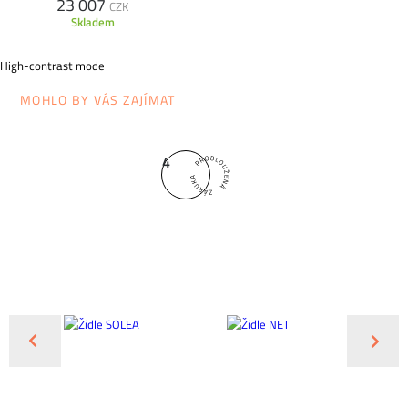
23 007
CZK
Skladem
High-contrast mode
MOHLO BY VÁS ZAJÍMAT
4
NOV