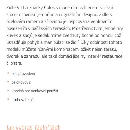
Židle VILLA značky Colos s moderním vzhledem si získá
srdce milovníků jemného a originálního designu. Židle s
ocelovým rámem a síťovinou je inspirována venkovním
posezením v pařížských terasách. Prostřednictvím jemné hry
křivek a spojů je sedák mírně zvednutý bočně od nohou, což
usnadňuje pohyb a manipulaci se židlí. Díky odolnosti tohoto
modelu můžete různými kombinacemi oživit nejen terasu,
dvorek a zahradu, ale také domácí jídelny, interiér restaurace
či bistra.
bílé provedení
celokovová
vhodná pro venkovní použití
stohovatelná
Jak vybrat jídelní židli