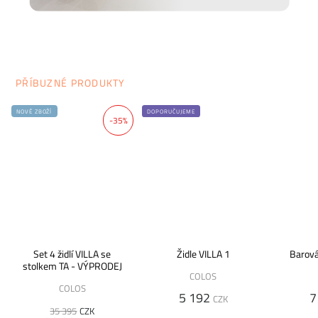
PŘÍBUZNÉ PRODUKTY
NOVÉ ZBOŽÍ
DOPORUČUJEME
-35%
Set 4 židlí VILLA se
Židle VILLA 1
Barová
stolkem TA - VÝPRODEJ
COLOS
COLOS
5 192
7
CZK
35 395
CZK