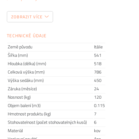
Tento zdánlivě jednoduchý kousek nábytku patří mezi
ZOBRAZIT VÍCE
položky, do kterých je dobré investovat. Pokud totiž začnete
den snídaní na nepohodlné židli, může vám to zkazit náladu
hned po ránu. Proto vám dnes poradíme, jak vybrat jídelní
TECHNICKÉ ÚDAJE
židli, kterou budete milovat.
Země původu
Itálie
Šířka (mm)
541
Hloubka (délka) (mm)
518
Celková výška (mm)
786
Výška sedáku (mm)
450
Záruka (měsíce)
24
Nosnost (kg)
120
Objem balení (m3)
0.115
Hmotnost produktu (kg)
7
Stohovatelnost (počet stohovatelných kusů)
6
Materiál
kov
Elegance a kouzlo Paříže