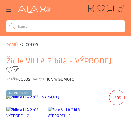
POPIS
ALTERNATIVY
POPTÁVKA
FAQ
COLOS
DOMŮ
Židle VILLA 2 bílá - VÝPRODEJ
Značka:
Designér:
COLOS
JUN YASUMOTO
NOVÉ ZBOŽÍ
-30%