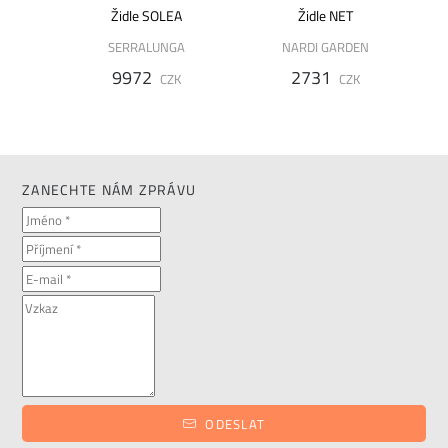
L1 DS -
Židle SOLEA
Židle NET
í
SERRALUNGA
NARDI GARDEN
9972
2731
CZK
CZK
K
ZANECHTE NÁM ZPRÁVU
ODESLAT