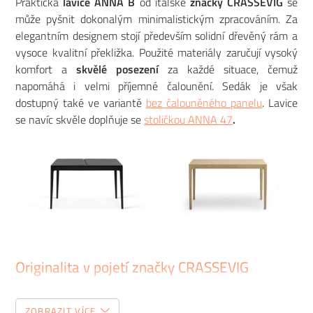
Praktická
lavice ANNA B
od italské
značky
CRASSEVIG
se
může pyšnit dokonalým minimalistickým zpracováním. Za
elegantním designem stojí především solidní dřevěný rám a
vysoce kvalitní překližka. Použité materiály zaručují vysoký
komfort a
skvělé posezení
za každé situace, čemuž
napomáhá i velmi příjemné čalounění. Sedák je však
dostupný také ve variantě
bez čalouněného panelu
. Lavice
se navíc skvěle doplňuje se
stoličkou ANNA 47
.
Originalita v pojetí značky CRASSEVIG
CRASSEVIG
představuje netradiční provedení nábytkářského
ZOBRAZIT VÍCE