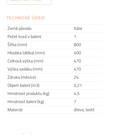
průmyslu, neustále hledá nové výzvy a přichází s novými
nápady. Židle, křesla, stoly či barovky, které nabízí, jsou díky
TECHNICKÉ ÚDAJE
svému přizpůsobivému
designu
schopné udělat každý
prostor přívětivým a dodat mu patřičnou
atmosféru
.
Země původu
Itálie
CRASSEVIG
se s využitím
inovativních
materiálů i tradičních
Počet kusů v balení
1
prvků stále více zaměřuje na reinterpretaci klasických
Šířka (mm)
800
odvětví jako je bydlení a komerční sféra. Design produktů
Hloubka (délka) (mm)
400
odpovídá
nejnovejším trendům
, který je zároveň vkusně
Celková výška (mm)
470
oživen vášní pro barvy, jež tuto italskou značku
Výška sedáku (mm)
470
charakterizuje.
Záruka (měsíce)
24
Objem balení (m3)
0,21
Hmotnost produktu (kg)
4,5
Hmotnost balení (kg)
7
Materiál
dřevo, textil
Prodlužte životnost nábytku