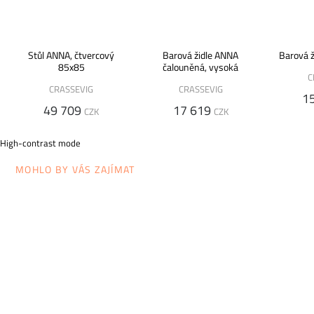
Stůl ANNA, čtvercový
Barová židle ANNA
Barová ž
85x85
čalouněná, vysoká
C
CRASSEVIG
CRASSEVIG
1
49 709
17 619
CZK
CZK
High-contrast mode
MOHLO BY VÁS ZAJÍMAT