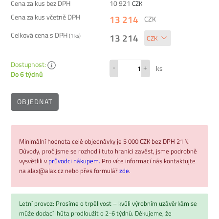
Cena za kus bez DPH
10 921
CZK
Cena za kus včetně DPH
13 214
CZK
Celková cena s DPH
13 214
(
1
ks)
Dostupnost:
-
+
ks
Do 6 týdnů
OBJEDNAT
Minimální hodnota celé objednávky je 5 000 CZK bez DPH 21 %.
Důvody, proč jsme se rozhodli tuto hranici zavést, jsme podrobně
vysvětlili v
průvodci nákupem.
Pro více informací nás kontaktujte
na alax@alax.cz nebo přes formulář
zde
.
Letní provoz: Prosíme o trpělivost – kvůli výrobním uzávěrkám se
může dodací lhůta prodloužit o 2-6 týdnů. Děkujeme, že