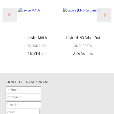
/PL/L
Lavice MALA
Lavice JUNO čalouněná
La
SCHÖNBUCH
ONDARRETA
16518
22444
K
CZK
CZK
ZANECHTE NÁM ZPRÁVU