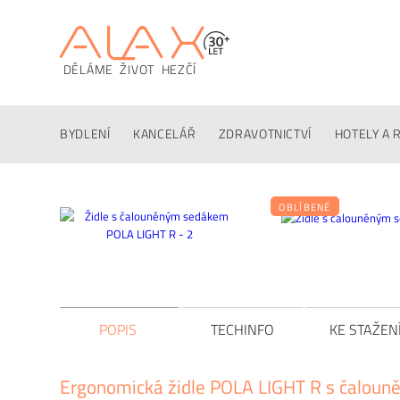
DĚLÁME ŽIVOT HEZČÍ
Popis
Techinfo
Ke stažení
Konfigurátor
Altern
BYDLENÍ
KANCELÁŘ
ZDRAVOTNICTVÍ
HOTELY A 
OBLÍBENÉ
POPIS
TECHINFO
KE STAŽEN
Ergonomická židle POLA LIGHT R s čalou