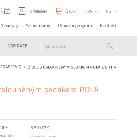
0
přihlášení
CZK
CS
CZK
0
Alaxmag
Showroomy
Provizní program
Kontakt
Židle s čalouněným
0
7 866
CZK
CZK
OBJEDNAT
sedákem POLA LIGHT
R
INSPIRACE
CRASSEVIG
ŽIDLE S ČALOUNĚNÝM SEDÁKEM POLA LIGHT R
 čalouněným sedákem POLA
R
z DPH
6 501
CZK
etně DPH