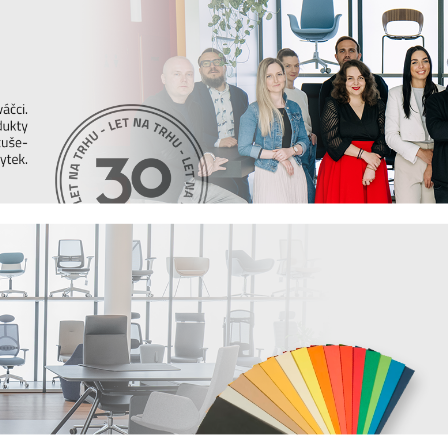
tože víme, že důležitou roli v jeho odolnosti
pů a doporučení
, jak se starat o různé typy