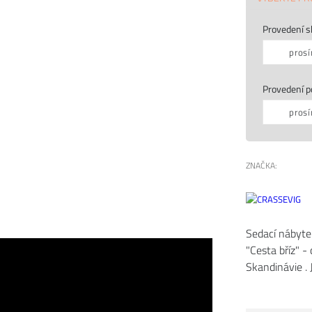
Provedení s
prosí
Provedení p
prosí
ZNAČKA:
Sedací nábyte
"Cesta bříz" 
Skandinávie . J
ského průmyslu, neustále hledá nové výzvy a