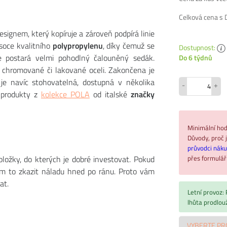
Celková cena s
ignem, který kopíruje a zároveň podpírá linie
soce kvalitního
polypropylenu
, díky čemuž se
Dostupnost:
se postará velmi pohodlný čalouněný sedák.
Do 6 týdnů
 chromované či lakované oceli. Zakončena je
e je navíc stohovatelná, dostupná v několika
-
+
i produkty z
kolekce POLA
od italské
značky
Minimální hod
Důvody, proč j
průvodci nák
přes formulá
ložky, do kterých je dobré investovat. Pokud
ám to zkazit náladu hned po ránu. Proto vám
at.
Letní provoz:
lhůta prodlou
VYBERTE PR