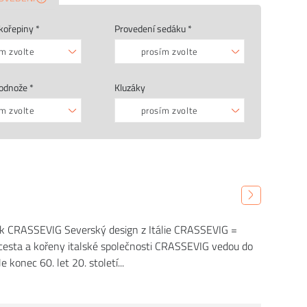
kořepiny *
Provedení sedáku *
m zvolte
prosím zvolte
odnože *
Kluzáky
m zvolte
prosím zvolte
k CRASSEVIG Severský design z Itálie CRASSEVIG =
- cesta a kořeny italské společnosti CRASSEVIG vedou do
e konec 60. let 20. století...