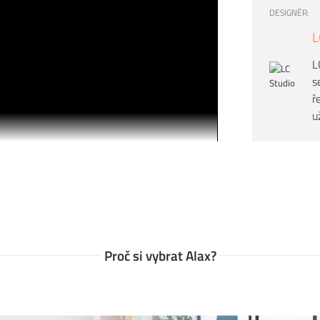
, které nabízí, jsou díky svému přizpůsobivému
DESIGNÉR:
dat mu patřičnou
atmosféru
.
CRASSEVIG
se s
L
e více zaměřuje na reinterpretaci klasických
uktů odpovídá
nejnovejším trendům
, který je
L
značku charakterizuje.
s
ř
u
Proč si vybrat Alax?