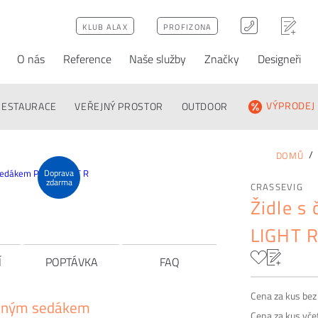
KLUB ALAX
PROFIZONA
O nás
Reference
Naše služby
Značky
Designeři
ativy
Poptávka
FAQ
RESTAURACE
VEŘEJNÝ PROSTOR
OUTDOOR
VÝPRODEJ
DOMŮ
Doprava
zdarma
CRASSEVIG
Židle s
LIGHT 
Í
POPTÁVKA
FAQ
Cena za kus be
něným sedákem
Cena za kus vč