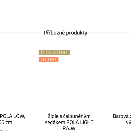
Příbuzné produkty
ŠPIČKOVÝ DESIGN
OBLÍBENÉ
e POLA LOW,
Židle s čalouněným
Barová 
65 cm
sedákem POLA LIGHT
vý
R/4W