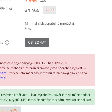
7 866
CZK
 DPH
31 465
(
4
ks)
Minimální objednatelné množství:
4 ks
OBJEDNAT
ks
nota celé objednávky je 5 000 CZK bez DPH 21 %.
sme se rozhodli tuto hranici zavést, jsme podrobně vysvětlili v
upem.
Pro více informací nás kontaktujte na alax@alax.cz nebo
ř
zde
.
 Prosíme o trpělivost – kvůli výrobním uzávěrkám se může dodací
žit o 2-6 týdnů. Děkujeme, že zůstáváte s námi. Vyplatí se počkat!
OVEDENÍ