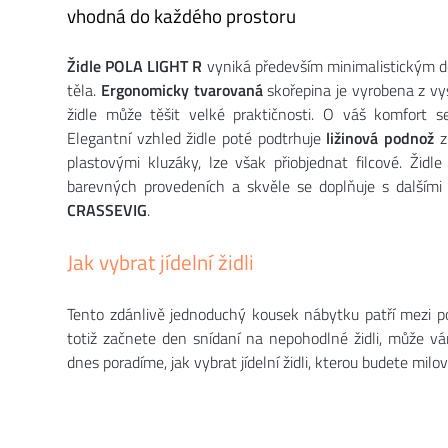
vhodná do každého prostoru
Židle POLA LIGHT R
vyniká především minimalistickým des
těla.
Ergonomicky tvarovaná
skořepina je vyrobena z vy
židle může těšit velké praktičnosti. O váš komfort 
Elegantní vzhled židle poté podtrhuje
ližinová podnož
z
plastovými kluzáky, lze však přiobjednat filcové. Židl
barevných provedeních a skvěle se doplňuje s dalším
CRASSEVIG
.
Jak vybrat jídelní židli
Tento zdánlivě jednoduchý kousek nábytku patří mezi po
totiž začnete den snídaní na nepohodlné židli, může v
dnes poradíme, jak vybrat jídelní židli, kterou budete milov