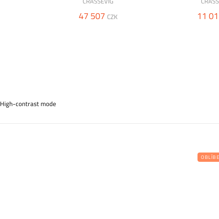
CRASSEVIG
CRASS
47 507
11 01
CZK
High-contrast mode
OBLÍB