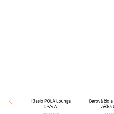
T R/SB
Křeslo POLA Lounge
Barová židl
LP/4W
výška 