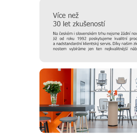
Prodlužte životnost nábytku
Chtěli bychom, aby vám nábytek sloužit co nejdéle. Pro
hraje správná údržba, připravili jsme pro vás několik
ti
povrchu a čemu se naopak vyvarovat >>
péče o nábytek.