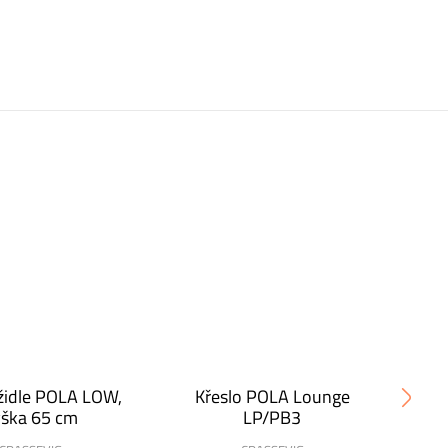
židle POLA LOW,
Křeslo POLA Lounge
Bar
ška 65 cm
LP/PB3