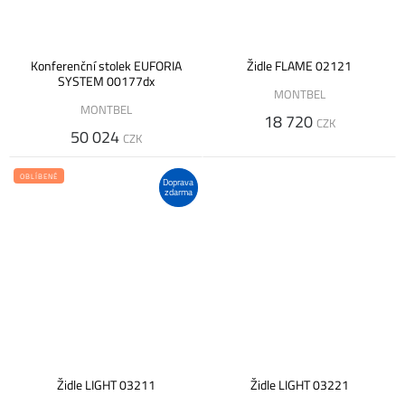
Konferenční stolek EUFORIA
Židle FLAME 02121
SYSTEM 00177dx
MONTBEL
MONTBEL
18 720
CZK
50 024
CZK
OBLÍBENÉ
Doprava
zdarma
Židle LIGHT 03211
Židle LIGHT 03221