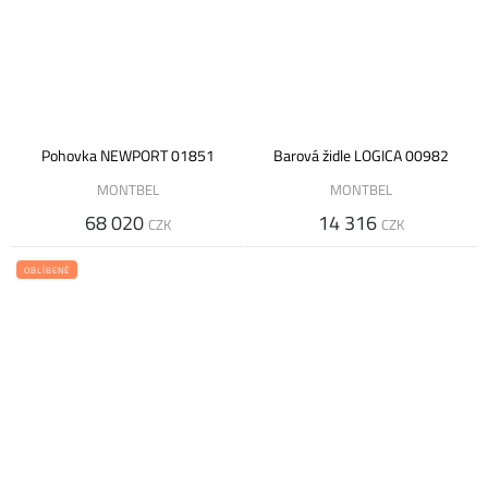
Pohovka NEWPORT 01851
Barová židle LOGICA 00982
MONTBEL
MONTBEL
68 020
14 316
CZK
CZK
OBLÍBENÉ