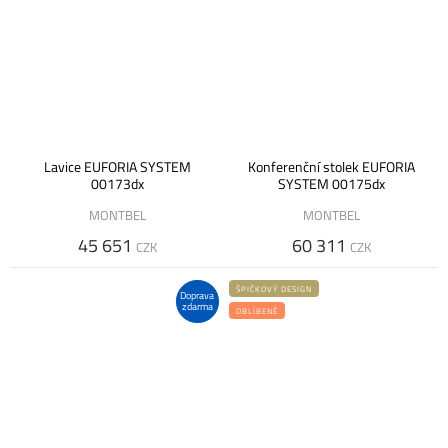
Lavice EUFORIA SYSTEM
Konferenční stolek EUFORIA
00173dx
SYSTEM 00175dx
MONTBEL
MONTBEL
45 651
60 311
CZK
CZK
ŠPIČKOVÝ DESIGN
Doprava
zdarma
OBLÍBENÉ