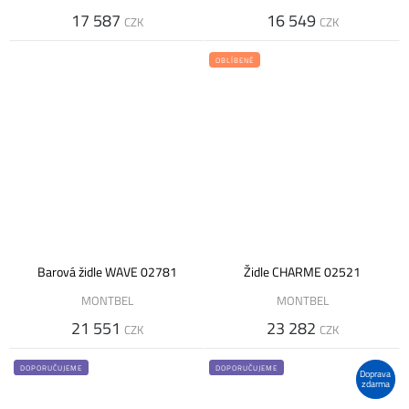
17 587
16 549
CZK
CZK
OBLÍBENÉ
Barová židle WAVE 02781
Židle CHARME 02521
MONTBEL
MONTBEL
21 551
23 282
CZK
CZK
DOPORUČUJEME
DOPORUČUJEME
Doprava
zdarma