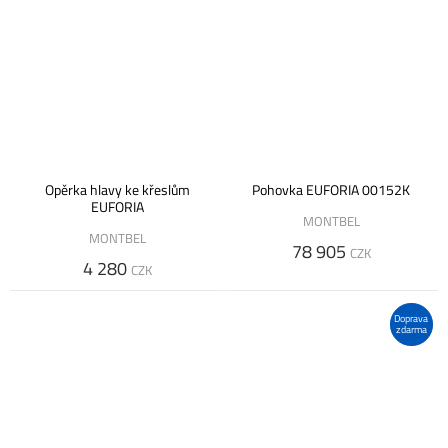
Opěrka hlavy ke křeslům
Pohovka EUFORIA 00152K
EUFORIA
MONTBEL
MONTBEL
78 905
CZK
4 280
CZK
Doprava
zdarma