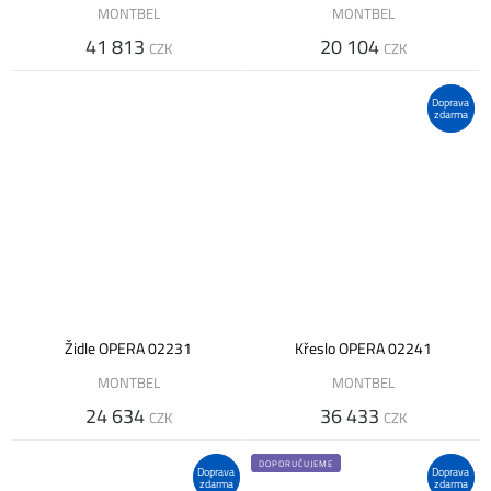
MONTBEL
MONTBEL
41 813
20 104
CZK
CZK
Doprava
zdarma
Židle OPERA 02231
Křeslo OPERA 02241
MONTBEL
MONTBEL
24 634
36 433
CZK
CZK
DOPORUČUJEME
Doprava
Doprava
zdarma
zdarma