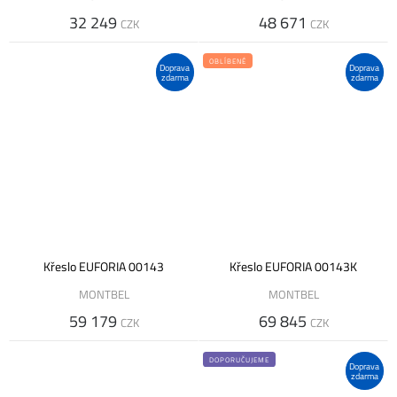
32 249
48 671
CZK
CZK
OBLÍBENÉ
Doprava
Doprava
zdarma
zdarma
Křeslo EUFORIA 00143
Křeslo EUFORIA 00143K
MONTBEL
MONTBEL
59 179
69 845
CZK
CZK
DOPORUČUJEME
Doprava
zdarma