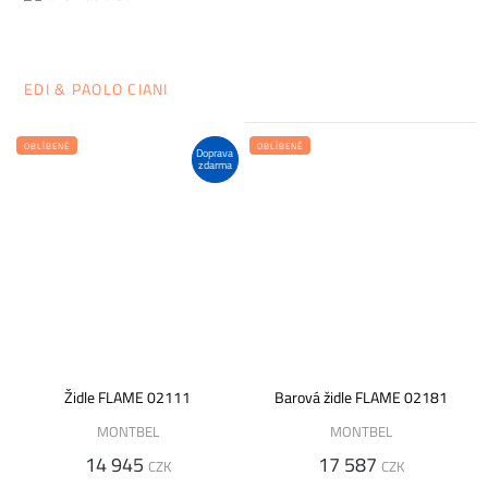
EDI & PAOLO CIANI
OBLÍBENÉ
OBLÍBENÉ
Doprava
zdarma
Židle FLAME 02111
Barová židle FLAME 02181
MONTBEL
MONTBEL
14 945
17 587
CZK
CZK