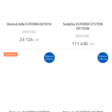
Barová židle EUFORIA 00181K
Sedačka EUFORIA SYSTEM
00155dx
MONTBEL
MONTBEL
23 124
CZK
111 436
CZK
OBLÍBENÉ
Doprava
Doprava
zdarma
zdarma