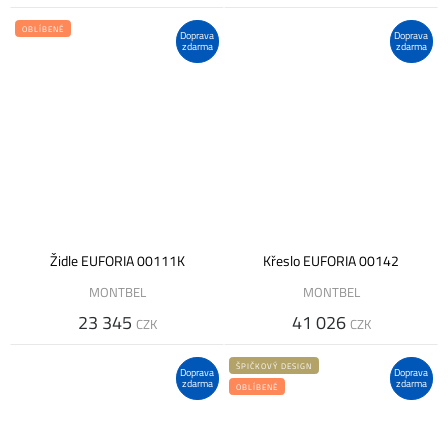
OBLÍBENÉ
Doprava
Doprava
zdarma
zdarma
Židle EUFORIA 00111K
Křeslo EUFORIA 00142
MONTBEL
MONTBEL
23 345
41 026
CZK
CZK
ŠPIČKOVÝ DESIGN
Doprava
Doprava
zdarma
zdarma
OBLÍBENÉ