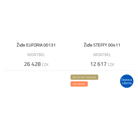
Židle EUFORIA 00131
Židle STEFFY 00411
MONTBEL
MONTBEL
26 428
12 617
CZK
CZK
ŠPIČKOVÝ DESIGN
Doprava
zdarma
OBLÍBENÉ