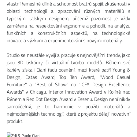
vlastní řemeslné dílně a schopnost bratrů spojit zkušenosti v
oblasti technologií a zpracování různých materiálů s
typickým italským designem, přičemž pozornost je vždy
zaměřena na respektování ergonomie a pohodlí, na analýzu
funkčních a konstrukčních aspektů, na technologické
inovace a výzkum a experimentování s novými materiály.
Studio se neustále vyvíjí a pracuje s nejnovějšími trendy, jako
jsou 3D tiskárny či virtuální tvorba modelů. Během své
kariéry získali Ciani řadu ocenění, mezi které patří Young &
Design, Catas Award, Top Ten Award, "Wood Casual
Furniture" a "Best of Show" na "ICFA Design Excellence
Awards" v Chicagu, Interior Innovation Award v Kolíně nad
Rýnem a Red Dot Design Award v Essenu. Design není nikdy
samoúčelný, je to harmonie v použití materiálů a
nejmodernějších technologií, které z projektu dělají inovativní
produkt.