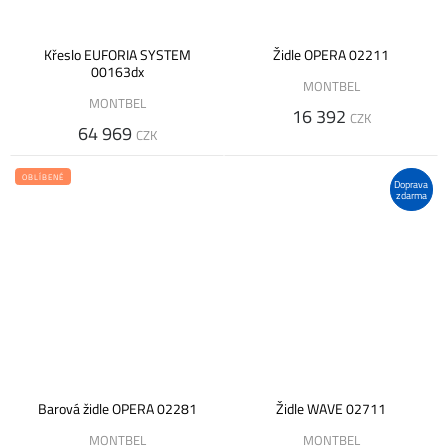
Křeslo EUFORIA SYSTEM
Židle OPERA 02211
00163dx
MONTBEL
MONTBEL
16 392
CZK
64 969
CZK
OBLÍBENÉ
Doprava
zdarma
Barová židle OPERA 02281
Židle WAVE 02711
MONTBEL
MONTBEL