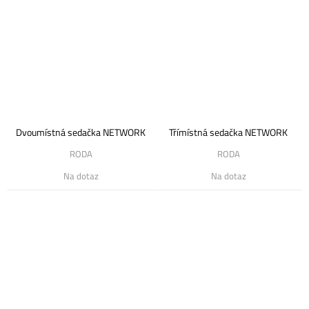
Dvoumístná sedačka NETWORK
Třímístná sedačka NETWORK
RODA
RODA
Na dotaz
Na dotaz