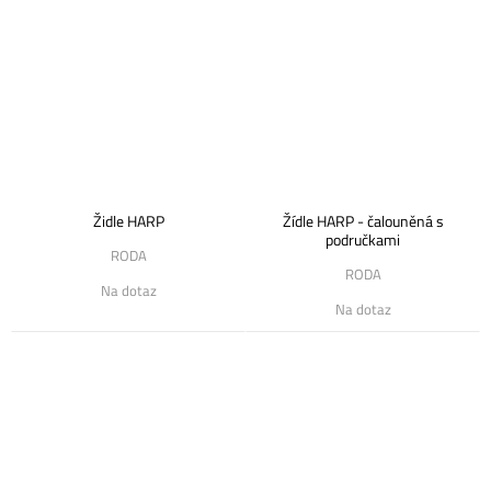
Židle HARP
Žídle HARP - čalouněná s
područkami
RODA
RODA
Na dotaz
Na dotaz