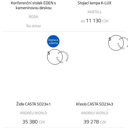
Konferenční stolek EDEN s
Stojací lampa K-LUX
kameninovou deskou
KARTELL
RODA
11 130
od
CZK
Na dotaz
5
Doprava
zdarma
5
Židle CASTA SO2341
Křeslo CASTA SO2343
ANDREU WORLD
ANDREU WORLD
35 380
39 278
CZK
CZK