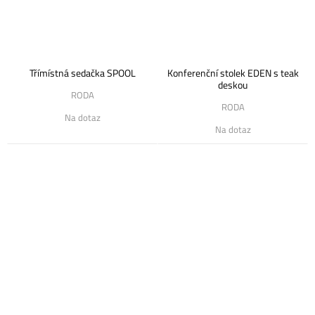
Třímístná sedačka SPOOL
Konferenční stolek EDEN s teak
deskou
RODA
RODA
Na dotaz
Na dotaz