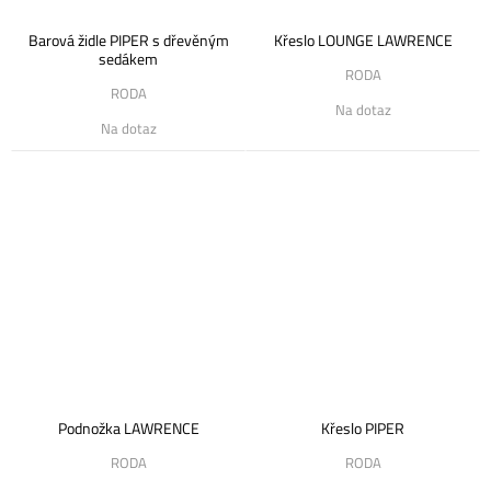
Barová židle PIPER s dřevěným
Křeslo LOUNGE LAWRENCE
sedákem
RODA
RODA
Na dotaz
Na dotaz
Podnožka LAWRENCE
Křeslo PIPER
RODA
RODA