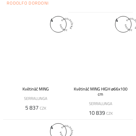
RODOLFO DORDONI
4
4
Květináč MING
Květináč MING HIGH ⌀66x100
cm
SERRALUNGA
SERRALUNGA
5 837
CZK
10 839
CZK
4