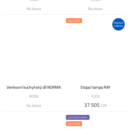
Na dotaz
Na dotaz
OBLÍBENÉ
Doprava
zdarma
Venkovní kuchyňský díl NORMA
Stojací lampa RAY
RODA
FLOS
37 505
Na dotaz
CZK
DOPORUČUJEME
OBLÍBENÉ