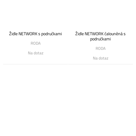
Židle NETWORK s područkami
Židle NETWORK čalouněná s
područkami
RODA
RODA
Na dotaz
Na dotaz