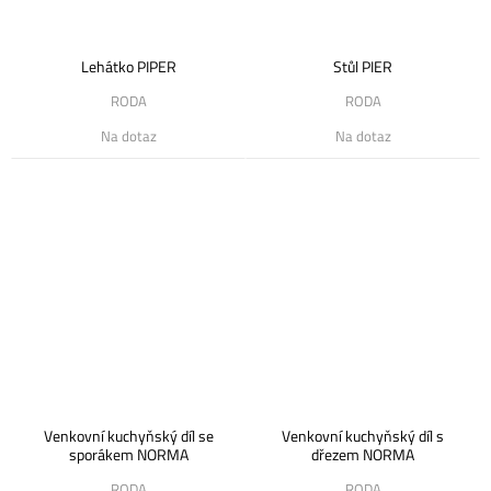
Lehátko PIPER
Stůl PIER
RODA
RODA
Na dotaz
Na dotaz
Venkovní kuchyňský díl se
Venkovní kuchyňský díl s
sporákem NORMA
dřezem NORMA
RODA
RODA