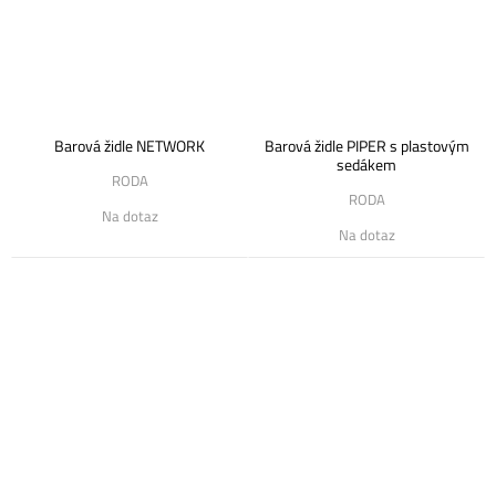
Barová židle NETWORK
Barová židle PIPER s plastovým
sedákem
RODA
RODA
Na dotaz
Na dotaz