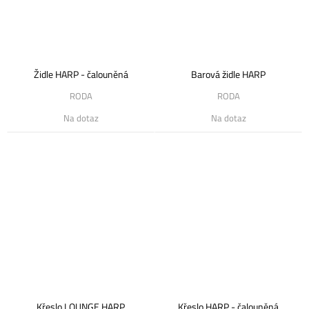
Židle HARP - čalouněná
Barová židle HARP
RODA
RODA
Na dotaz
Na dotaz
Křeslo LOUNGE HARP
Křeslo HARP - čalouněná