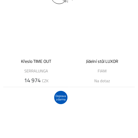
Křeslo TIME OUT
Jídelní stůl LUXOR
SERRALUNGA
FIAM
14 974
CZK
Na dotaz
Doprava
zdarma