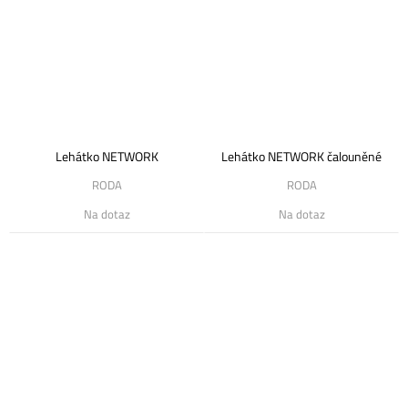
Lehátko NETWORK
Lehátko NETWORK čalouněné
RODA
RODA
Na dotaz
Na dotaz