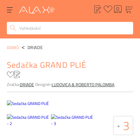
POPIS
ALTERNATIVY
POPTÁVKA
FAQ
DRIADE
DOMŮ
Sedačka GRAND PLIÉ
Značka:
Designér:
DRIADE
LUDOVICA & ROBERTO PALOMBA
3
+