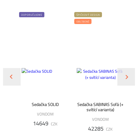
DOPORUČUJEME
ŠPIČKOVÝ DESIGN
OBLÍBENÉ
ka BRUT
Sedačka SOLID
Sedačka SABINAS Sofá (+
svítící varianta)
VONDOM
VONDOM
14649
ZK
CZK
42285
CZK