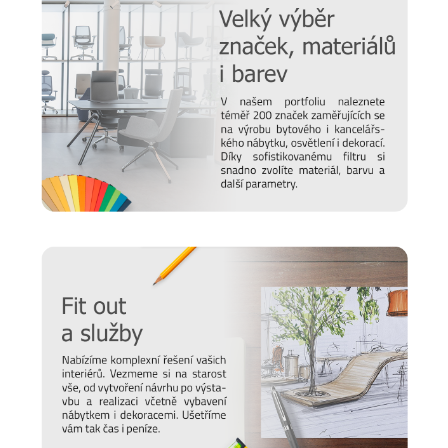
starat o různé typy povrchu a čemu se naopak vyvarovat >>
péče o nábytek
Nový časopis o designu
Hledáte inspiraci do nového domova a potřebujete poradit,
jak vybrat židli, stůl, postel nebo třeba matraci? Nebo vás
zajímají trendy v bydlení a chcete mít vždy ty nejčerstvější
informace. Pak sledujte náš online
magazín Alaxmag
, ve
kterém najdete každý den novou dávku inspirace.