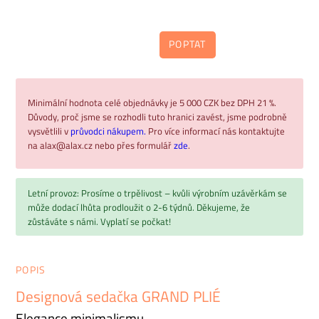
POPTAT
Minimální hodnota celé objednávky je 5 000 CZK bez DPH 21 %.
Důvody, proč jsme se rozhodli tuto hranici zavést, jsme podrobně
vysvětlili v
průvodci nákupem.
Pro více informací nás kontaktujte
na alax@alax.cz nebo přes formulář
zde
.
Letní provoz: Prosíme o trpělivost – kvůli výrobním uzávěrkám se
může dodací lhůta prodloužit o 2-6 týdnů. Děkujeme, že
zůstáváte s námi. Vyplatí se počkat!
POPIS
Designová sedačka GRAND PLIÉ
Elegance minimalismu