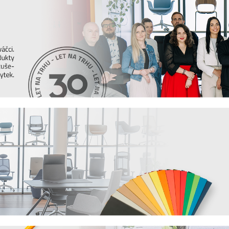
it, jak vybrat židli, stůl, postel nebo třeba
 vždy ty nejčerstvější informace. Pak sledujte
en novou dávku inspirace.