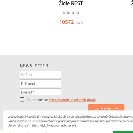
7
Židle REST
VONDOM
10572
CZK
NEWSLETTER
Souhlasím se
zpracováním osobních údajů
ODESLAT
Webové stránky používají k poskytování služeb, personalizaci reklam a analýze návštěvnosti soubory co
volbou souhlasíte s využíváním cookies a použití údajů o vašem chování na webu pro zobrazení cílené re
cílenou reklamu si můžete kdykoliv vypnout nebo upravit.