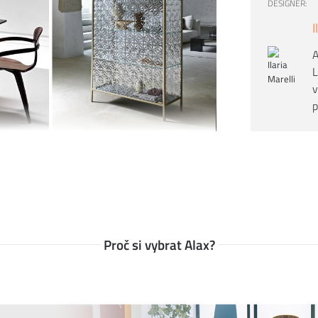
DESIGNÉR:
I
A
L
v
p
tože víme, že důležitou roli v jeho odolnosti
pů a doporučení
, jak se starat o různé typy
Proč si vybrat Alax?