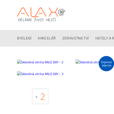
DĚLÁME ŽIVOT HEZČÍ
Popis
Techinfo
Ke stažení
Konfigurátor
Altern
BYDLENÍ
KANCELÁŘ
ZDRAVOTNICTVÍ
HOTELY A 
Doprava
zdarma
2
+