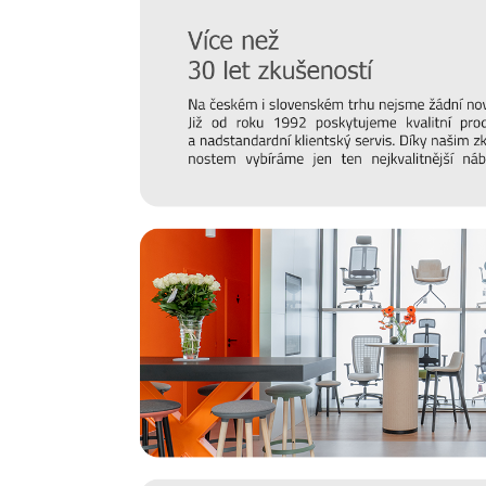
Hledáte inspiraci do nového domova a potřebujete porad
matraci? Nebo vás zajímají trendy v bydlení a chcete mít
náš online
magazín Alaxmag
, ve kterém najdete každý d