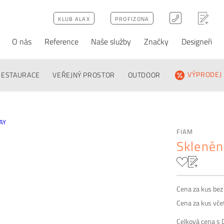
KLUB ALAX
PROFIZONA
O nás
Reference
Naše služby
Značky
Designeři
ativy
Poptávka
FAQ
RESTAURACE
VEŘEJNÝ PROSTOR
OUTDOOR
VÝPRODEJ
FIAM
Skleněn
Cena za kus be
Cena za kus vč
Celková cena s