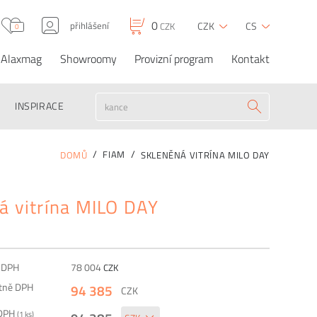
0
přihlášení
CZK
CS
CZK
0
Alaxmag
Showroomy
Provizní program
Kontakt
Skleněná vitrína MILO
0
94 385
CZK
CZK
OBJEDNAT
DAY
INSPIRACE
FIAM
DOMŮ
SKLENĚNÁ VITRÍNA MILO DAY
á vitrína MILO DAY
z DPH
78 004
CZK
etně DPH
94 385
CZK
 DPH
(
1
ks)