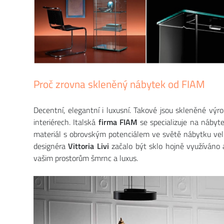
Proč zrovna skleněný nábytek od FIAM
Decentní, elegantní i luxusní. Takové jsou skleněné výr
interiérech. Italská
firma FIAM
se specializuje na nábyt
materiál s obrovským potenciálem ve světě nábytku velm
designéra
Vittoria Livi
začalo být sklo hojně využíváno a
vašim prostorům šmrnc a luxus.