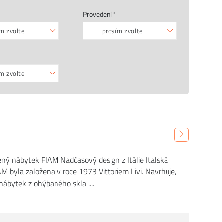
Provedení *
m zvolte
prosím zvolte
m zvolte
ěný nábytek FIAM Nadčasový design z Itálie Italská
M byla založena v roce 1973 Vittoriem Livi. Navrhuje,
 nábytek z ohýbaného skla ....