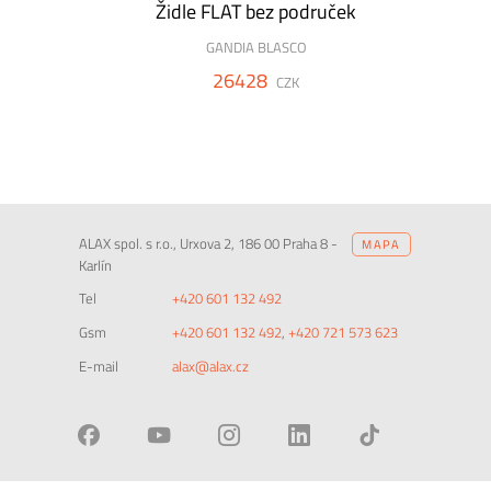
Židle FLAT bez područek
GANDIA BLASCO
26428
CZK
ALAX spol. s r.o., Urxova 2, 186 00 Praha 8 -
MAPA
Karlín
Tel
+420 601 132 492
Gsm
+420 601 132 492
,
+420 721 573 623
E-mail
alax@alax.cz