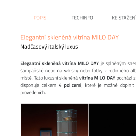
POPIS
TECHINFO
KE STAŽEN
Elegantní skleněná vitrína MILO DAY
Nadčasový italský luxus
Elegantní skleněná vitrína MILO DAY
je splněným snem
šampaňské nebo na whisky nebo fotky z rodinného alba
místě. Tato luxusní skleněná
vitrína MILO DAY
pochází z
disponuje celkem
4 policemi
, které je možné doplni
provedeních.