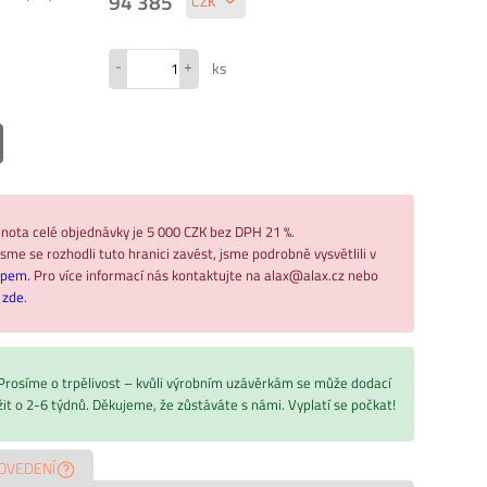
94 385
-
+
ks
nota celé objednávky je 5 000 CZK bez DPH 21 %.
sme se rozhodli tuto hranici zavést, jsme podrobně vysvětlili v
upem.
Pro více informací nás kontaktujte na alax@alax.cz nebo
ř
zde
.
 Prosíme o trpělivost – kvůli výrobním uzávěrkám se může dodací
žit o 2-6 týdnů. Děkujeme, že zůstáváte s námi. Vyplatí se počkat!
OVEDENÍ