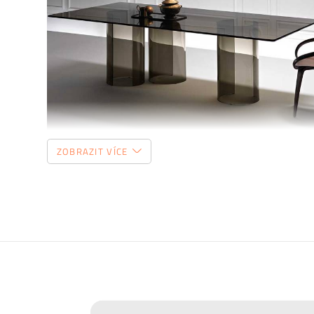
ZOBRAZIT VÍCE
Prodlužte životnost nábytku
Chtěli bychom, aby vám nábytek sloužit co nejdéle. Pro
hraje správná údržba, připravili jsme pro vás několik
ti
povrchu a čemu se naopak vyvarovat >>
péče o nábytek.
Nový časopis o designu