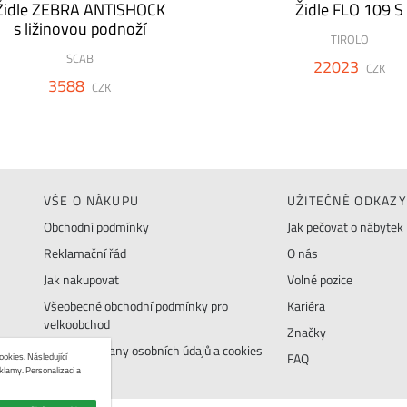
Židle ZEBRA ANTISHOCK
Židle FLO 109 S
s ližinovou podnoží
TIROLO
SCAB
22023
CZK
3588
CZK
VŠE O NÁKUPU
UŽITEČNÉ ODKAZY
Obchodní podmínky
Jak pečovat o nábytek
Reklamační řád
O nás
Jak nakupovat
Volné pozice
Všeobecné obchodní podmínky pro
Kariéra
velkoobchod
Značky
Zásady ochrany osobních údajů a cookies
okies. Následující
FAQ
klamy. Personalizaci a