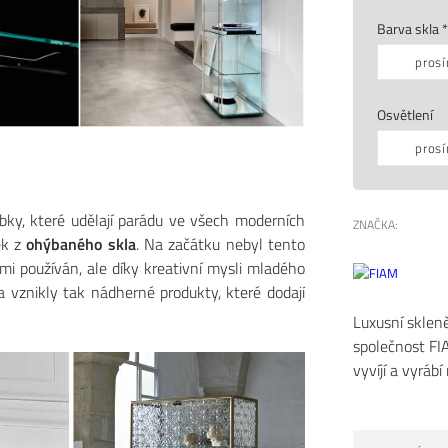
Barva skla *
prosí
Osvětlení
prosí
obky, které udělají parádu ve všech moderních
ZNAČKA:
ek z
ohýbaného skla
. Na začátku nebyl tento
i používán, ale díky kreativní mysli mladého
 vznikly tak nádherné produkty, které dodají
Luxusní sklen
společnost FIA
vyvíjí a vyrábí