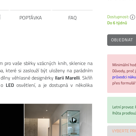
Dostupnost:
Í
POPTÁVKA
FAQ
Do 6 týdnů
OBJEDNAT
 pro vaše sbírky vzácných knih, sklenice na
Minimální hod
, které si zaslouží být uloženy na parádním
Důvody, proč j
průvodci nák
 dílny věhlasné designérky
Ilarii Marelli
. Skříň
přes formulá
t o
LED
osvětlení, a je dostupná v několika
Letní provoz:
lhůta prodlou
VYBERTE PR