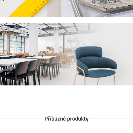
tože víme, že důležitou roli v jeho odolnosti
pů a doporučení
, jak se starat o různé typy
Příbuzné produkty