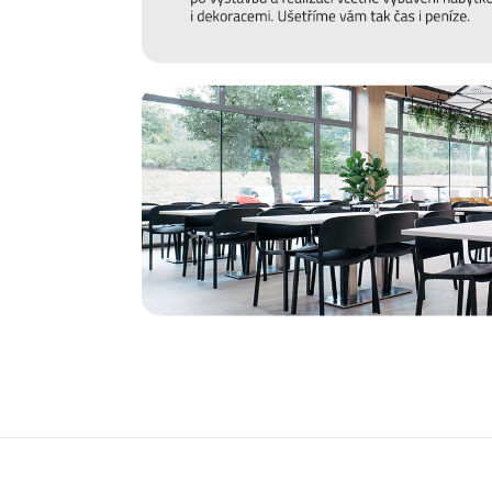
Prodlužte životnost nábytku
Chtěli bychom, aby vám nábytek sloužit co nejdéle. Pro
hraje správná údržba, připravili jsme pro vás několik
ti
povrchu a čemu se naopak vyvarovat >>
péče o nábytek.