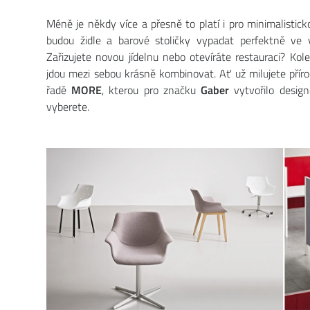
Méně je někdy více a přesně to platí i pro minimalistick
budou židle a barové stoličky vypadat perfektně ve v
Zařizujete novou jídelnu nebo otevíráte restauraci? Kolek
jdou mezi sebou krásně kombinovat. Ať už milujete přír
řadě
MORE
, kterou pro značku
Gaber
vytvořilo desig
vyberete.