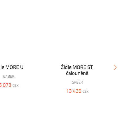
dle MORE U
Židle MORE ST,
Ba
čalouněná
GABER
GABER
6 073
CZK
13 435
CZK