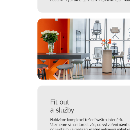
Certifikace
Židle je výjimečná také vysokou kvalitou, která je p
veřejných prostor
CATAS
.
3D konfigurátor
Zajímá Vás, jak bude produkt reálně vypadat? Kliknutím 
straně pod cenou produktu, si můžete vyzkoušet všechna
produktu a najít si ten pravý kousek pro Vás.