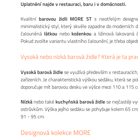
Uplatnění najde v restauraci, baru i v domácnosti.
Kvalitní
barovou židli MORE ST
s neotřelým designem
minimalistický styl, který skvěle zapadne do moderních d
čalouněná
látkou
nebo
koženkou
a ližinová lakovaná či
Pokud zvolíte variantu vlastního čalounění, je třeba obj
Vysoká nebo nízká barová židle? Která je ta pra
Vysoká barová židle
se využívá především v restauracích
zařízeních. Je charakteristická výškou sedáku, která se p
doporučuje mít barovou desku ve výšce mezi 110 a 115 c
Nízká
nebo také
kuchyňská barová židle
se nejčastěji 
ostrůvkům. Výška jejího sedáku se pohybuje kolem 65 cm
91 - 95 cm.
Designová kolekce MORE