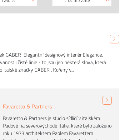
m zvolte
prosím zvolte
tek GABER Elegantní designový interiér Elegance,
vanost i čisté linie - to jsou jen některá slova, která
lo italské značky GABER . Kořeny v...
Favaretto & Partners
Favaretto & Partners je studio sídlící v italském
Padově na severovýchodě Itálie, které bylo založeno
roku 1973 architektem Paolem Favarettem .