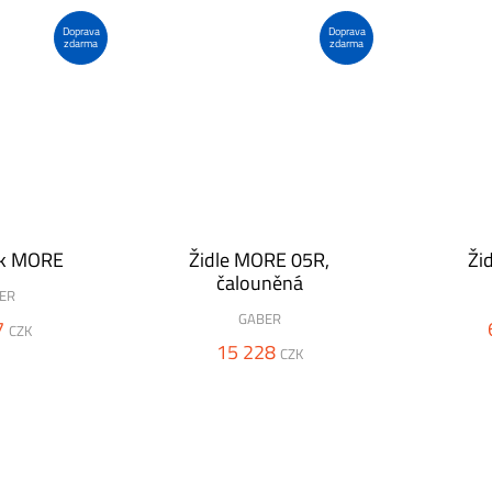
Doprava
Doprava
zdarma
zdarma
k MORE
Židle MORE 05R,
Ži
čalouněná
ER
GABER
7
CZK
15 228
CZK