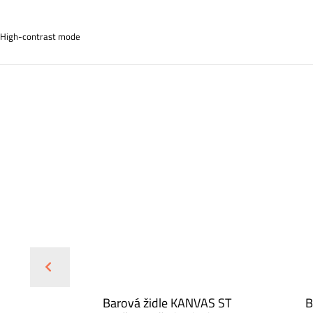
High-contrast mode
CI s
Barová židle KANVAS ST
B