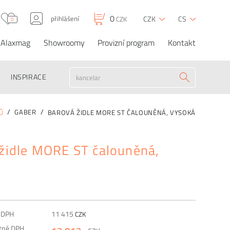
0
přihlášení
CZK
CS
CZK
0
Alaxmag
Showroomy
Provizní program
Kontakt
Barová židle MORE ST
0
13 812
CZK
CZK
OBJEDNAT
čalouněná, vysoká
INSPIRACE
GABER
Ů
BAROVÁ ŽIDLE MORE ST ČALOUNĚNÁ, VYSOKÁ
židle MORE ST čalouněná,
z DPH
11 415
CZK
etně DPH