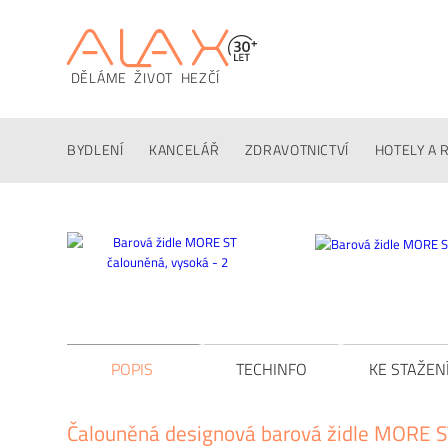
DĚLÁME ŽIVOT HEZČÍ
Popis
Techinfo
Ke stažení
Konfigurátor
Altern
BYDLENÍ
KANCELÁŘ
ZDRAVOTNICTVÍ
HOTELY A 
POPIS
TECHINFO
KE STAŽEN
Čalouněná designová barová židle MORE 