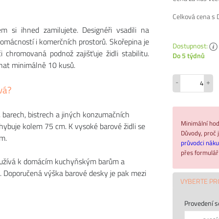
Celková cena s
 si ihned zamilujete. Designéři vsadili na
omácností i komerčních prostorů. Skořepina je
Dostupnost:
 chromovaná podnož zajišťuje židli stabilitu.
Do 5 týdnů
ednat minimálně 10 kusů.
-
+
vá?
, barech, bistrech a jiných konzumačních
Minimální hod
ohybuje kolem 75 cm. K vysoké barové židli se
Důvody, proč j
m.
průvodci nák
přes formulá
využívá k domácím kuchyňským barům a
. Doporučená výška barové desky je pak mezi
VYBERTE PR
Provedení s