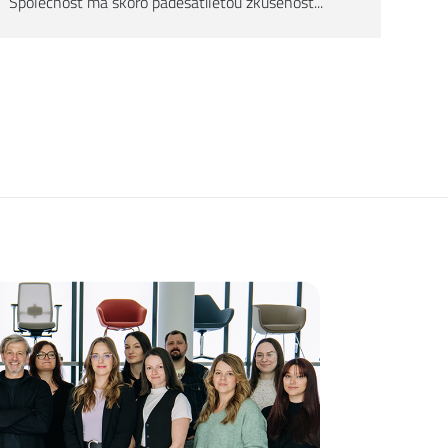
Společnost má skoro padesátiletou zkušenost...