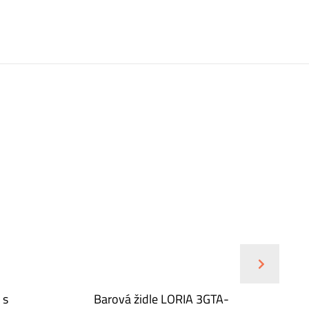
ŠPIČKO
 s
Barová židle LORIA 3GTA-
B