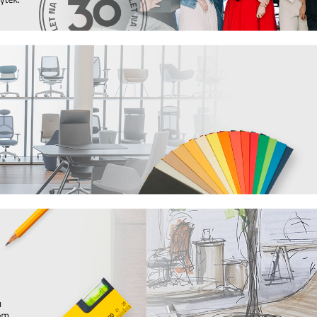
odložená certifikací výrobků do zátěžových
na
3D konfigurátor
, který najdete na pravé
 možná provedení materiálů i látek daného