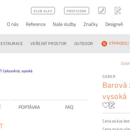
KLUB ALAX
PROFIZONA
O nás
Reference
Naše služby
Značky
Designeři
ativy
Poptávka
FAQ
RESTAURACE
VEŘEJNÝ PROSTOR
OUTDOOR
VÝPRODEJ
DOM
GABER
Barová 
vysoká
Í
POPTÁVKA
FAQ
Cena za kus be
ST
Cena za kus vč