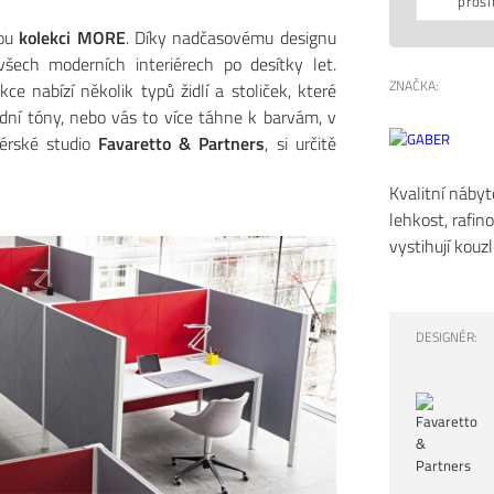
prosí
ou
kolekci MORE
. Díky nadčasovému designu
šech moderních interiérech po desítky let.
ZNAČKA:
ce nabízí několik typů židlí a stoliček, které
odní tóny, nebo vás to více táhne k barvám, v
nérské studio
Favaretto & Partners
, si určitě
Kvalitní náby
lehkost, rafino
vystihují kouz
DESIGNÉR: