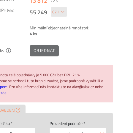
13 812
CZK
 DPH
55 249
(
4
ks)
Minimální objednatelné množství:
4 ks
OBJEDNAT
ks
nota celé objednávky je 5 000 CZK bez DPH 21 %.
sme se rozhodli tuto hranici zavést, jsme podrobně vysvětlili v
upem.
Pro více informací nás kontaktujte na alax@alax.cz nebo
ř
zde
.
OVEDENÍ
edáku *
Provedení podnože *