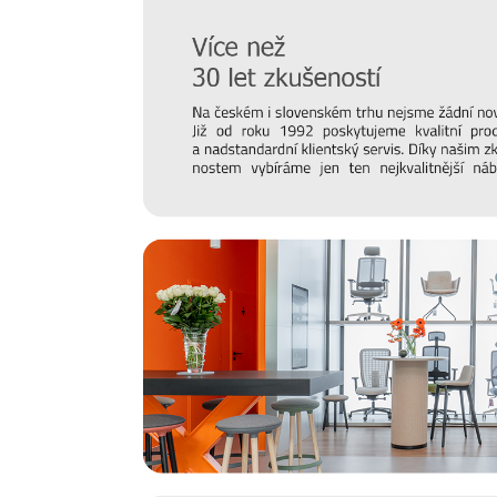
INFINITI - Značka plná barev
Hravost, originalita, retro a pestré barvy. Tato přední zna
na sedací prvky, vás nenechá na pochybách, že kreativita
INFINITI bohatě inspiruje
stylem 60. a 70. let
, své p
současného moderního života
. Toho si všímají restaura
si výrobky INFINITI ve velkém oblíbily. Filozofií značky j
kampaní Sit around the World cestuje po celém svět
dokumentuje na sociálních sítích. Cílem je mimo jiné 
kterých si podle INFINITI nelze představit tvorbu, ale an
vašeho interiéru!