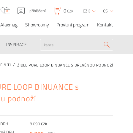
0
přihlášení
CZK
CS
CZK
0
Alaxmag
Showroomy
Provizní program
Kontakt
Židle PURE LOOP
0
9 789
CZK
CZK
OBJEDNAT
BINUANCE s dřevěnou
podnoží
INSPIRACE
FINITI
ŽIDLE PURE LOOP BINUANCE S DŘEVĚNOU PODNOŽÍ
PURE LOOP BINUANCE s
u podnoží
z DPH
8 090
CZK
etně DPH