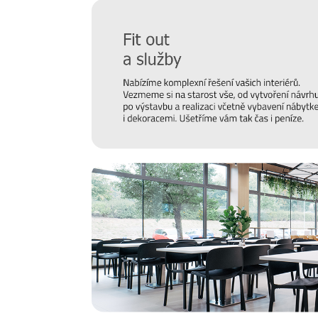
Prodlužte životnost nábytku
Chtěli bychom, aby vám nábytek sloužit co nejdéle. Pro
hraje správná údržba, připravili jsme pro vás několik
ti
povrchu a čemu se naopak vyvarovat >>
péče o nábytek
Nový časopis o designu