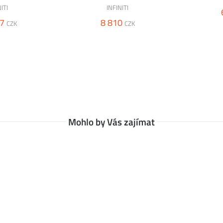
ITI
INFINITI
7
8 810
CZK
CZK
Mohlo by Vás zajímat