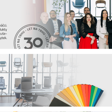
čka italského designu, specializující se zejména
 je tu na prvním místě. Přestože se společnost
rodukty navrhuje vždy s ohledem na
potřeby
ce, hotely, kavárny a bary po celém světě, kteří
e
sdílení designu
. Již několik let proto se svou
ě, kde prezentuje své židle a vše poctivě
vzbudit
energii a emoce
, klíčové hodnoty, bez
i život. Pozvěte si trochu italské energie i do