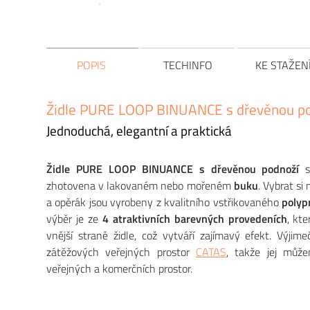
POPIS
TECHINFO
KE STAŽEN
Židle PURE LOOP BINUANCE s dřevěnou p
Jednoduchá, elegantní a praktická
Židle PURE LOOP BINUANCE s dřevěnou podnoží
st
zhotovena v lakovaném nebo mořeném
buku
. Vybrat si
a opěrák jsou vyrobeny z kvalitního vstřikovaného
polyp
výběr je ze
4 atraktivních barevných provedeních
, kte
vnější straně židle, což vytváří zajímavý efekt. Výjim
zátěžových veřejných prostor
CATAS
, takže jej můž
veřejných a komerčních prostor.