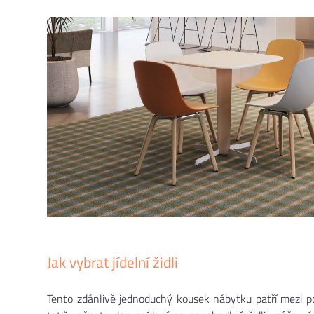
Jak vybrat jídelní židli
Tento zdánlivě jednoduchý kousek nábytku patří mezi po