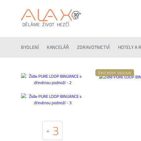
DĚLÁME ŽIVOT HEZČÍ
Popis
Techinfo
Ke stažení
Konfigurátor
Altern
BYDLENÍ
KANCELÁŘ
ZDRAVOTNICTVÍ
HOTELY A 
ŠPIČKOVÝ DESIGN
3
+