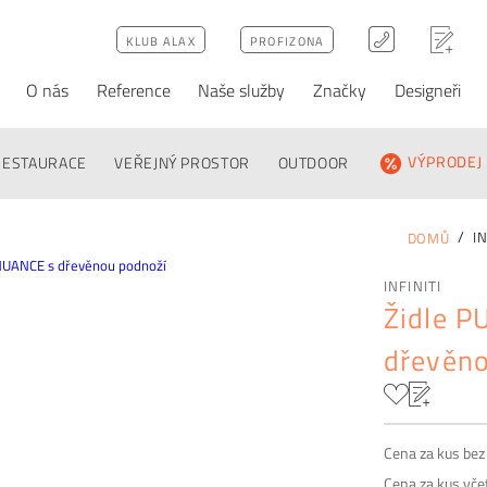
KLUB ALAX
PROFIZONA
O nás
Reference
Naše služby
Značky
Designeři
ativy
Poptávka
FAQ
RESTAURACE
VEŘEJNÝ PROSTOR
OUTDOOR
VÝPRODEJ
IN
DOMŮ
INFINITI
Židle 
dřevěno
Cena za kus be
Cena za kus vč