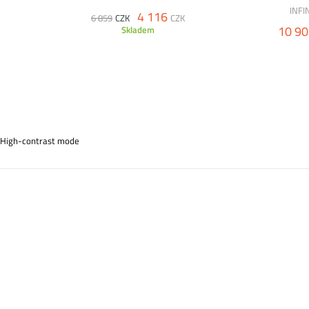
INFIN
4 116
6 859
CZK
CZK
10 90
Skladem
High-contrast mode