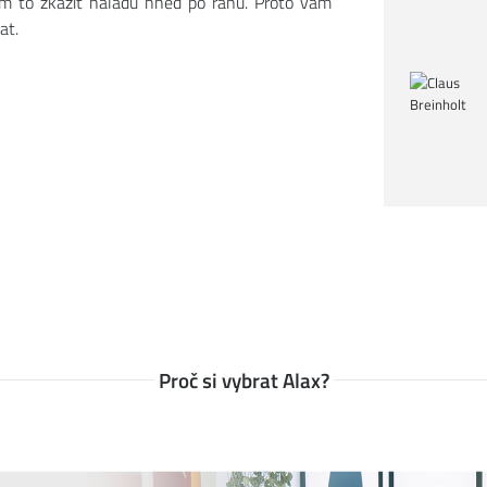
ám to zkazit náladu hned po ránu. Proto vám
at.
Proč si vybrat Alax?