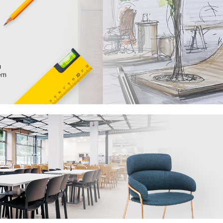
tože víme, že důležitou roli v jeho odolnosti
pů a doporučení
, jak se starat o různé typy