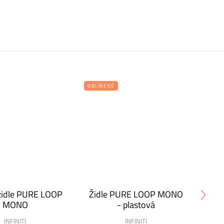
OBLÍBENÉ
ŠPIČ
židle PURE LOOP
Židle PURE LOOP MONO
Oto
MONO
- plastová
INFINITI
INFINITI