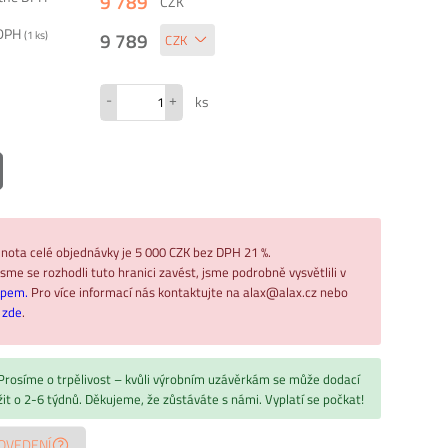
9 789
CZK
 DPH
9 789
(
1
ks)
-
+
ks
nota celé objednávky je 5 000 CZK bez DPH 21 %.
sme se rozhodli tuto hranici zavést, jsme podrobně vysvětlili v
upem.
Pro více informací nás kontaktujte na alax@alax.cz nebo
ř
zde
.
 Prosíme o trpělivost – kvůli výrobním uzávěrkám se může dodací
žit o 2-6 týdnů. Děkujeme, že zůstáváte s námi. Vyplatí se počkat!
OVEDENÍ