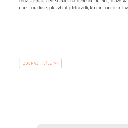
totiž začnete den snídaní na nepohodlné židli, může v
dnes poradíme, jak vybrat jídelní židli, kterou budete milov
ZOBRAZIT VÍCE