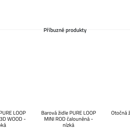
it, jak vybrat židli, stůl, postel nebo třeba
 vždy ty nejčerstvější informace. Pak sledujte
en novou dávku inspirace.
Příbuzné produkty
e PURE LOOP
Barová židle PURE LOOP
Otočná 
 3D WOOD -
MINI ROD čalouněná -
oká
nízká