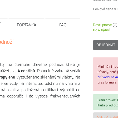
Celková cena s
Í
POPTÁVKA
FAQ
Dostupnost:
Do 4 týdnů
odnoží
OBJEDNAT
ojí na čtyřnohé dřevěné podnoži, která je
Minimální hod
 můžete ze
4 odstínů
. Pohodlně vybraný sedák
Důvody, proč j
ropylenu
vyztuženého skleněnými vlákny. Na
průvodci nák
přes formulá
ré se vždy liší intenzitou odstínu na vnitřní a
ečná kvalita podložená certifikací výrobků do
eme doporučit i do vysoce frekventovaných
Letní provoz:
lhůta prodlou
VYBERTE PR