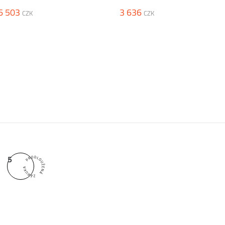
6 503
3 636
CZK
CZK
5