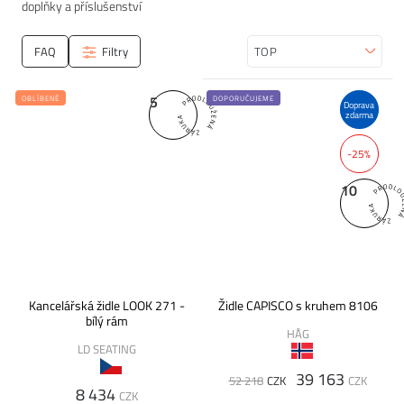
doplňky a příslušenství
FAQ
Filtry
Seřadit
5
OBLÍBENÉ
DOPORUČUJEME
Doprava
zdarma
-25%
10
Kancelářská židle LOOK 271 -
Židle CAPISCO s kruhem 8106
bílý rám
HÅG
LD SEATING
39 163
52 218
CZK
CZK
8 434
CZK