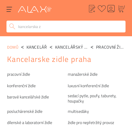
KANCELÁŘ
KANCELÁŘSKÝ SEDACÍ NÁBYTEK
PRACOVNÍ ŽIDLE
DOMŮ
Kancelarske zidle praha
Kategorie
pracovní židle
manažerské židle
konferenční židle
luxusní konferenční židle
sedací pytle, poufy, taburety,
barové kancelářské židle
houpačky
posluchárenské židle
multisedáky
dílenské a laboratorní židle
židle pro nepřetržitý provoz