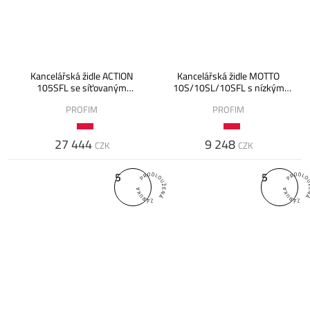
Kancelářská židle ACTION
Kancelářská židle MOTTO
105SFL se síťovaným
10S/10SL/10SFL s nízkým
opěrákem
opěrákem
PROFIM
PROFIM
27 444
9 248
CZK
CZK
5
5