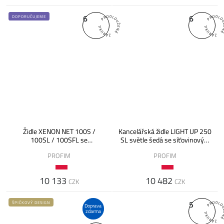
6
6
DOPORUČUJEME
Židle XENON NET 100S /
Kancelářská židle LIGHT UP 250
100SL / 100SFL se
SL světle šedá se síťovinovým
síťovinovým opěrákem a
opěrákem
PROFIM
PROFIM
Synchro
10 133
10 482
CZK
CZK
5
ŠPIČKOVÝ DESIGN
Doprava
zdarma