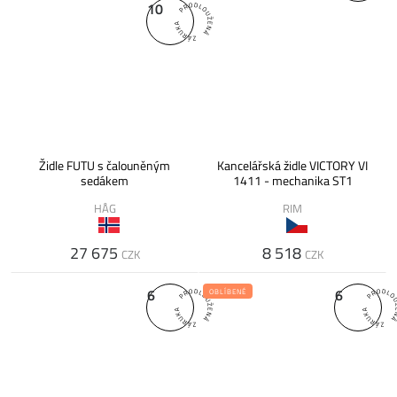
10
Židle FUTU s čalouněným
Kancelářská židle VICTORY VI
sedákem
1411 - mechanika ST1
HÅG
RIM
27 675
8 518
CZK
CZK
6
6
OBLÍBENÉ