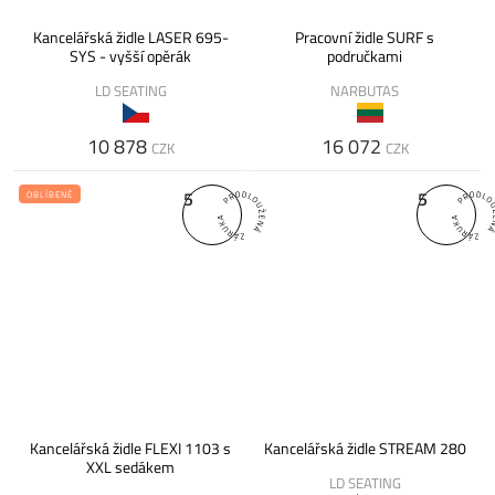
Kancelářská židle LASER 695-
Pracovní židle SURF s
SYS - vyšší opěrák
područkami
LD SEATING
NARBUTAS
10 878
16 072
CZK
CZK
5
5
OBLÍBENÉ
Kancelářská židle FLEXI 1103 s
Kancelářská židle STREAM 280
XXL sedákem
LD SEATING