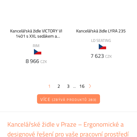
Kancelářská židle VICTORY VI
Kancelářská židle LYRA 235
1401 s XXL sedákem a
LD SEATING
mechanikou ST1
RIM
7 623
CZK
8 966
CZK
1
2
3
16
...
VÍCE
(ZBÝVÁ PRODUKTŮ 283)
Kancelářské židle v Praze – Ergonomické a
designové řešení pro vaše pracovní prostředí