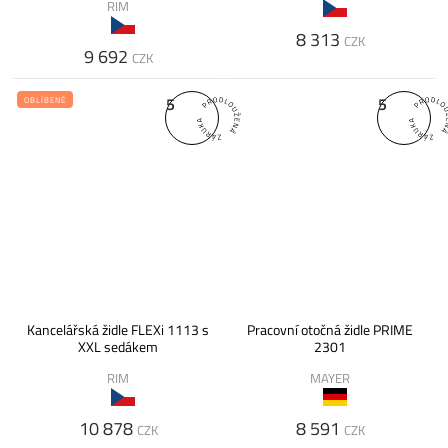
RIM
8 313
CZK
9 692
CZK
5
5
OBLÍBENÉ
Kancelářská židle FLEXi 1113 s
Pracovní otočná židle PRIME
XXL sedákem
2301
RIM
MAYER
10 878
8 591
CZK
CZK