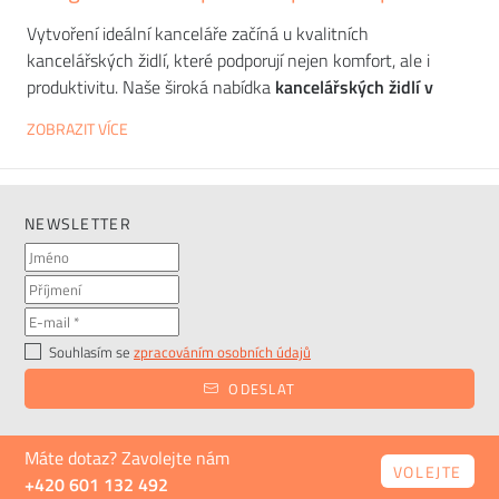
Vytvoření ideální kanceláře začíná u kvalitních
kancelářských židlí, které podporují nejen komfort, ale i
produktivitu. Naše široká nabídka
kancelářských židlí v
Praze
zahrnuje ergonomické modely, které zajišťují pohodlí i
ZOBRAZIT VÍCE
během dlouhých pracovních hodin. Od pohodlných židlí pro
každodenní použití až po designové kousky, které se hodí do
jakéhokoliv pracovního prostředí – u nás najdete ideální
řešení pro vaši kancelář.
NEWSLETTER
Souhlasím se
zpracováním osobních údajů
ODESLAT
Máte dotaz? Zavolejte nám
VOLEJTE
+420 601 132 492