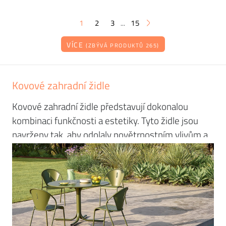
1
2
3
15
...
VÍCE
(ZBÝVÁ PRODUKTŮ 265)
Kovové zahradní židle
Kovové zahradní židle představují dokonalou
kombinaci funkčnosti a estetiky. Tyto židle jsou
navrženy tak, aby odolaly povětrnostním vlivům a
zároveň poskytovaly pohodlí a stylový vzhled,
který obohatí každou venkovní plochu. Ať už
hledáte jednoduchý doplněk pro posezení na
terase nebo elegantní řešení pro zahradní
stolování, kovové židle jsou skvělou volbou.