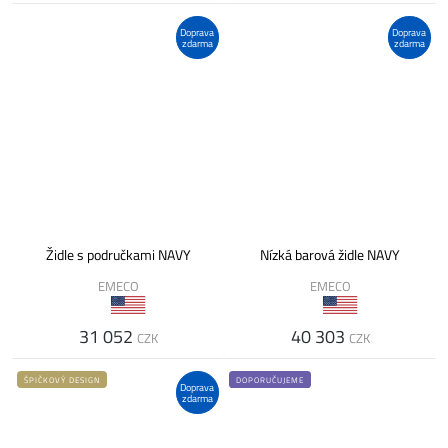
Doprava
Doprava
zdarma
zdarma
Židle s područkami NAVY
Nízká barová židle NAVY
EMECO
EMECO
31 052
40 303
CZK
CZK
ŠPIČKOVÝ DESIGN
DOPORUČUJEME
Doprava
zdarma