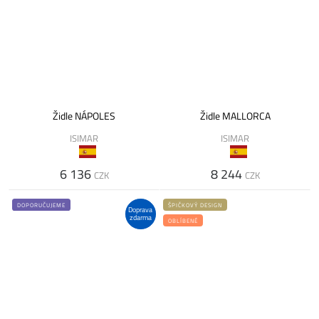
Židle NÁPOLES
Židle MALLORCA
ISIMAR
ISIMAR
6 136
8 244
CZK
CZK
DOPORUČUJEME
ŠPIČKOVÝ DESIGN
Doprava
zdarma
OBLÍBENÉ