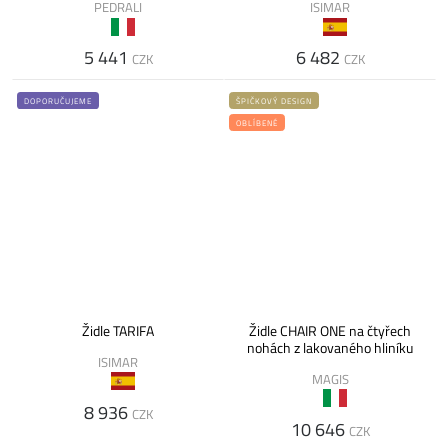
PEDRALI
ISIMAR
5 441
6 482
CZK
CZK
DOPORUČUJEME
ŠPIČKOVÝ DESIGN
OBLÍBENÉ
Židle TARIFA
Židle CHAIR ONE na čtyřech
nohách z lakovaného hliníku
ISIMAR
MAGIS
8 936
CZK
10 646
CZK