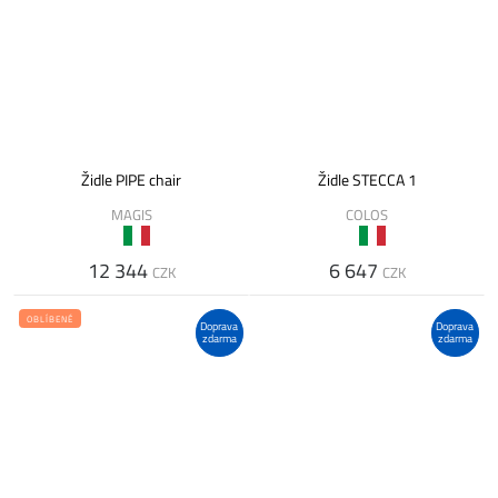
Židle PIPE chair
Židle STECCA 1
MAGIS
COLOS
12 344
6 647
CZK
CZK
OBLÍBENÉ
Doprava
Doprava
zdarma
zdarma