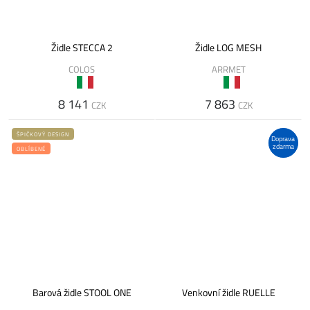
Židle STECCA 2
Židle LOG MESH
COLOS
ARRMET
8 141
7 863
CZK
CZK
ŠPIČKOVÝ DESIGN
Doprava
zdarma
OBLÍBENÉ
Barová židle STOOL ONE
Venkovní židle RUELLE