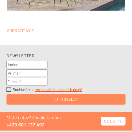
ZOBRAZIT VÍCE
NEWSLETTER
Souhlasím se
zpracováním osobních údajů
ODESLAT
Máte dotaz? Zavolejte nám
VOLEJTE
+420 601 132 492