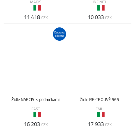
MAGIS
INFINITI
11 418
10 033
CZK
CZK
Doprava
zdarma
Židle NARCISI s područkami
Židle RE-TROUVÉ 565
FAST
EMU
16 203
17 933
CZK
CZK