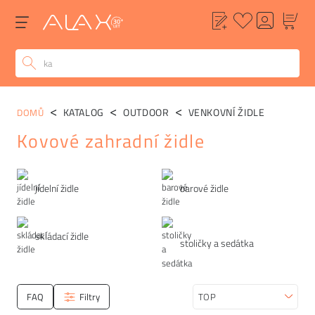
KATALOG
OUTDOOR
VENKOVNÍ ŽIDLE
DOMŮ
Kovové zahradní židle
Kategorie
jídelní židle
barové židle
skládací židle
stoličky a sedátka
FAQ
Filtry
Seřadit