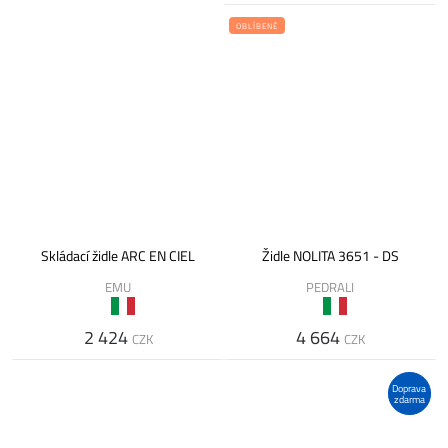
OBLÍBENÉ
Skládací židle ARC EN CIEL
Židle NOLITA 3651 - DS
EMU
PEDRALI
2 424
4 664
CZK
CZK
Doprava
zdarma