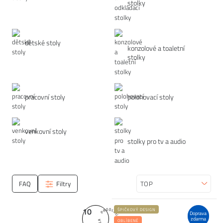
stolky
dětské stoly
konzolové a toaletní
stolky
pracovní stoly
polohovací stoly
venkovní stoly
stolky pro tv a audio
FAQ
Filtry
Seřadit
10
ŠPIČKOVÝ DESIGN
Doprava
zdarma
OBLÍBENÉ