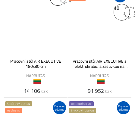
10
Pracovní stůl AIR EXECUTIVE
Pracovní stůl AIR EXECUTIVE s
180x80 cm
elektrokrabicí a zásuvkou na
laptop 220x80 cm
NARBUTAS
NARBUTAS
14 106
91 952
CZK
CZK
ŠPIČKOVÝ DESIGN
DOPORUČUJEME
Doprava
Doprava
zdarma
zdarma
OBLÍBENÉ
ŠPIČKOVÝ DESIGN