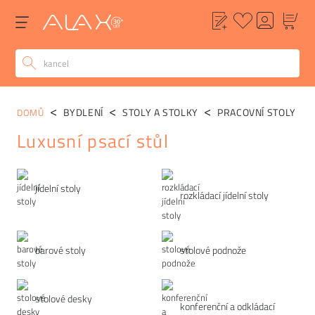
BYDLENÍ
STOLY A STOLKY
PRACOVNÍ STOLY
DOMŮ
Luxusní psací stůl
Kategorie
jídelní stoly
rozkládací jídelní stoly
barové stoly
stolové podnože
stolové desky
konferenční a odkládací