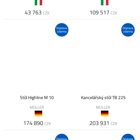
43 763
109 517
CZK
CZK
Doprava
Doprava
zdarma
zdarma
Stůl Highline M 10
Kancelářský stůl TB 225
MÜLLER
MÜLLER
174 890
203 931
CZK
CZK
Doprava
Doprava