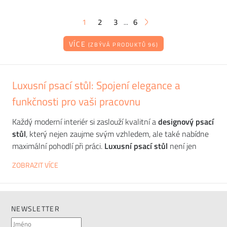
1
2
3
6
...
VÍCE
(ZBÝVÁ PRODUKTŮ 96)
Luxusní psací stůl: Spojení elegance a
funkčnosti pro vaši pracovnu
Každý moderní interiér si zaslouží kvalitní a
designový psací
stůl
, který nejen zaujme svým vzhledem, ale také nabídne
maximální pohodlí při práci.
Luxusní psací stůl
není jen
kusem nábytku – je to investice do pracovního prostoru,
ZOBRAZIT VÍCE
která ovlivňuje vaši produktivitu i celkovou estetiku
místnosti. V tomto článku se podíváme na různé typy a
výhody luxusních pracovních stolů a poradíme, jak vybrat
ten nejlepší pro vaše potřeby.
NEWSLETTER