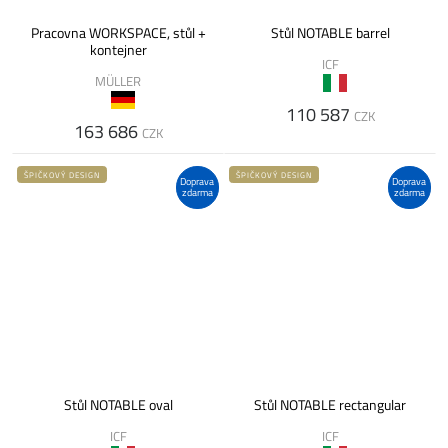
Pracovna WORKSPACE, stůl +
Stůl NOTABLE barrel
kontejner
ICF
MÜLLER
110 587
CZK
163 686
CZK
ŠPIČKOVÝ DESIGN
ŠPIČKOVÝ DESIGN
Doprava
Doprava
zdarma
zdarma
Stůl NOTABLE oval
Stůl NOTABLE rectangular
ICF
ICF