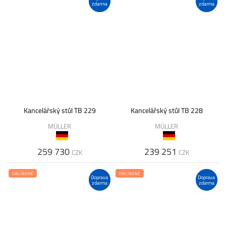
zdarma
zdarma
Kancelářský stůl TB 229
Kancelářský stůl TB 228
MÜLLER
MÜLLER
259 730
239 251
CZK
CZK
OBLÍBENÉ
OBLÍBENÉ
Doprava
Doprava
zdarma
zdarma