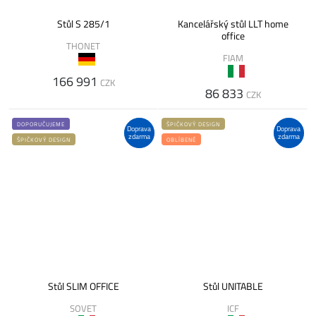
Stůl S 285/1
Kancelářský stůl LLT home
office
THONET
FIAM
166 991
CZK
86 833
CZK
DOPORUČUJEME
ŠPIČKOVÝ DESIGN
Doprava
Doprava
zdarma
zdarma
ŠPIČKOVÝ DESIGN
OBLÍBENÉ
Stůl SLIM OFFICE
Stůl UNITABLE
SOVET
ICF