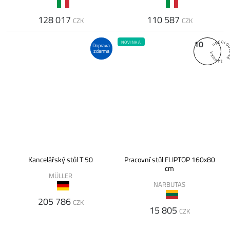
128 017
110 587
CZK
CZK
10
NOVINKA
Doprava
zdarma
Kancelářský stůl T 50
Pracovní stůl FLIPTOP 160x80
cm
MÜLLER
NARBUTAS
205 786
CZK
15 805
CZK