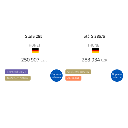
Stůl S 285
Stůl S 285/5
THONET
THONET
250 907
283 934
CZK
CZK
DOPORUČUJEME
ŠPIČKOVÝ DESIGN
Doprava
Doprava
zdarma
zdarma
ŠPIČKOVÝ DESIGN
OBLÍBENÉ