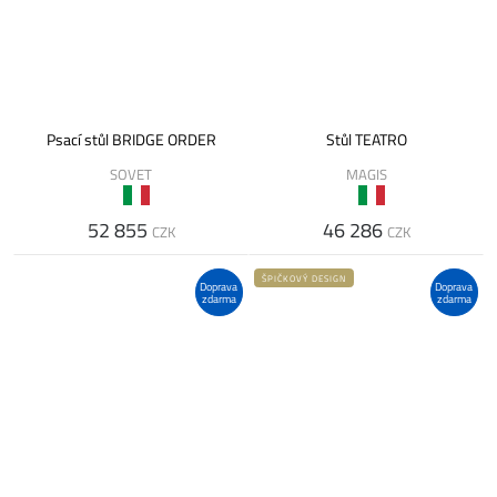
Psací stůl BRIDGE ORDER
Stůl TEATRO
SOVET
MAGIS
52 855
46 286
CZK
CZK
ŠPIČKOVÝ DESIGN
Doprava
Doprava
zdarma
zdarma