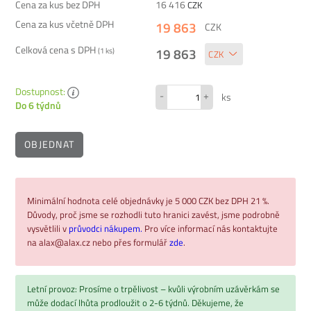
Cena za kus bez DPH
16 416
CZK
Cena za kus včetně DPH
19 863
CZK
Celková cena s DPH
19 863
(
1
ks)
Dostupnost:
-
+
ks
Do 6 týdnů
OBJEDNAT
Minimální hodnota celé objednávky je 5 000 CZK bez DPH 21 %.
Důvody, proč jsme se rozhodli tuto hranici zavést, jsme podrobně
vysvětlili v
průvodci nákupem.
Pro více informací nás kontaktujte
na alax@alax.cz nebo přes formulář
zde
.
Letní provoz: Prosíme o trpělivost – kvůli výrobním uzávěrkám se
může dodací lhůta prodloužit o 2-6 týdnů. Děkujeme, že