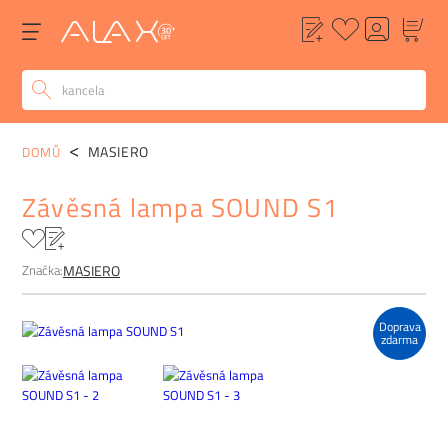
POPIS
ALTERNATIVY
POPTÁVKA
FAQ
MASIERO
DOMŮ
Závěsná lampa SOUND S1
Značka:
MASIERO
Doprava
zdarma