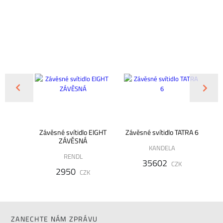
 DESTY
Závěsné svítidlo EIGHT
Závěsné svítidlo TATRA 6
Zá
ZÁVĚSNÁ
KANDELA
RENDL
35602
K
CZK
2950
CZK
ZANECHTE NÁM ZPRÁVU