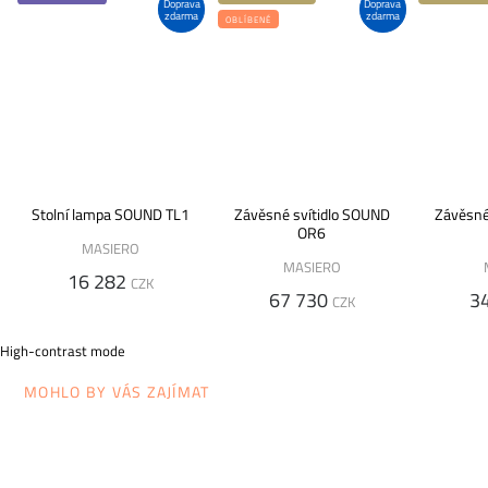
Doprava
Doprava
zdarma
zdarma
OBLÍBENÉ
Stolní lampa SOUND TL1
Závěsné svítidlo SOUND
Závěsné
OR6
MASIERO
MASIERO
16 282
CZK
67 730
3
CZK
High-contrast mode
MOHLO BY VÁS ZAJÍMAT