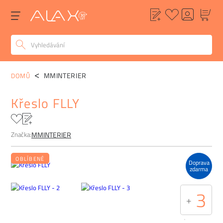
POPIS
ALTERNATIVY
POPTÁVKA
FAQ
MMINTERIER
DOMŮ
Křeslo FLLY
Značka:
MMINTERIER
OBLÍBENÉ
Doprava
zdarma
3
+