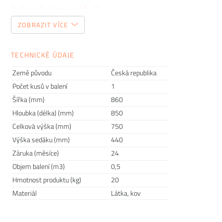
čalouněnému nábytku
ZOBRAZIT VÍCE
Precizní řemeslné zpracování a výběr materiálů, to staví
tuzemská společnost
mminterier
již přes třicet let. Ve své
TECHNICKÉ ÚDAJE
výrobně na okraji lázeňského města Luhačovice dává ve
spolupráci s progresivními mladými designéry vzniknout
Země původu
Česká republika
pohovkám, křeslům, taburetům
i dalším kouskům. Důraz na
Počet kusů v balení
1
nadčasovost, moderní estetiku, maximální kvalitu a
Šířka (mm)
860
variabilitu tuto značku staví na špičku mezi českými výrobci.
Hloubka (délka) (mm)
850
Nejen do veřejných prostor vnese pořádnou dávku elegance,
Celková výška (mm)
750
útulnosti a pohodlí. Nábytek plný stylu si již užívají například
Výška sedáku (mm)
440
návštěvníci Národní technické knihovny nebo řady hotelů.
Záruka (měsíce)
24
Objem balení (m3)
0,5
Hmotnost produktu (kg)
20
Materiál
Látka, kov