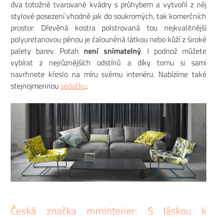
dva totožně tvarované kvádry s průhybem a vytvořil z něj
stylové posezení vhodné jak do soukromých, tak komerčních
prostor. Dřevěná kostra polstrovaná tou nejkvalitnější
polyuretanovou pěnou je čalouněná látkou nebo kůží z široké
palety barev. Potah
není snímatelný
. I podnož můžete
vybírat z nejrůznějších odstínů a díky tomu si sami
navrhnete křeslo na míru svému interiéru. Nabízíme také
stejnojmennou
sedačku
.
Česká značka mminterier: S láskou k