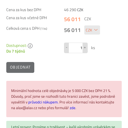
Cena za kus bez DPH
46 290
CZK
Cena za kus včetně DPH
56 011
CZK
Celková cena s DPH
56 011
(
1
ks)
Dostupnost:
-
+
ks
Do 7 týdnů
OBJEDNAT
Minimální hodnota celé objednávky je 5 000 CZK bez DPH 21 %.
Důvody, proč jsme se rozhodli tuto hranici zavést, jsme podrobně
vysvětlili v
průvodci nákupem.
Pro více informací nás kontaktujte
na alax@alax.cz nebo přes formulář
zde
.
Letní provoz: Prosíme o trpělivost – kvůli výrobním uzávěrkám se