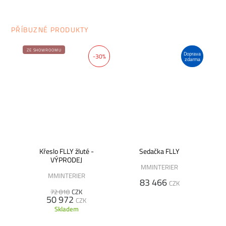
PŘÍBUZNÉ PRODUKTY
ZE SHOWROOMU
Doprava
-30%
zdarma
Křeslo FLLY žluté -
Sedačka FLLY
VÝPRODEJ
MMINTERIER
MMINTERIER
83 466
CZK
72 818
CZK
50 972
CZK
Skladem