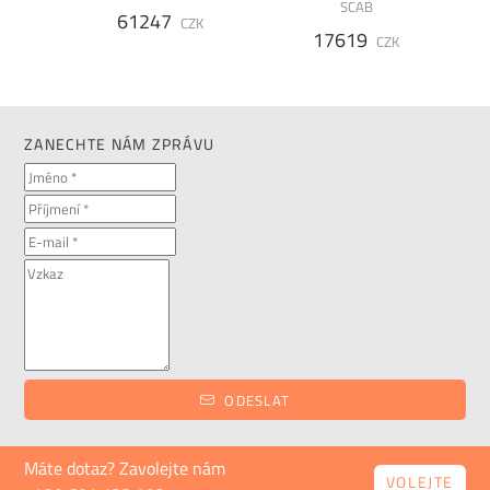
SCAB
61247
CZK
17619
K
CZK
ZANECHTE NÁM ZPRÁVU
ODESLAT
Máte dotaz? Zavolejte nám
VOLEJTE