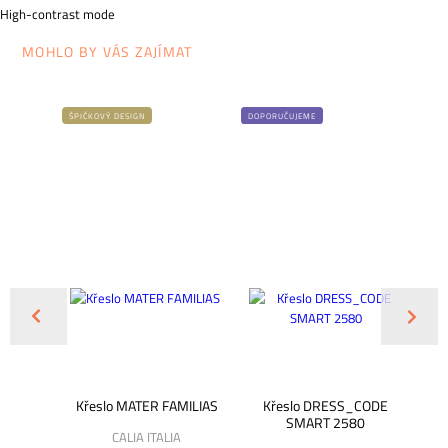
High-contrast mode
MOHLO BY VÁS ZAJÍMAT
ŠPIČKOVÝ DESIGN
DOPORUČUJEME
NOV
Křeslo MATER FAMILIAS
Křeslo DRESS_CODE
novou
SMART 2580
ča
CALIA ITALIA