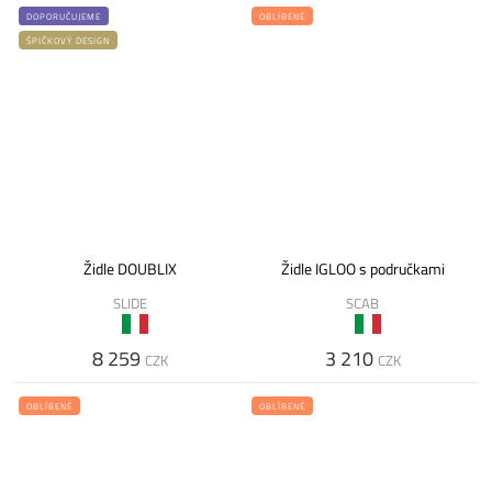
DOPORUČUJEME
OBLÍBENÉ
ŠPIČKOVÝ DESIGN
Židle DOUBLIX
Židle IGLOO s područkami
SLIDE
SCAB
8 259
3 210
CZK
CZK
OBLÍBENÉ
OBLÍBENÉ