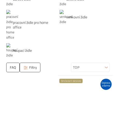
venkovní židle
pracovní židle pro home
office
houpací židle
FAQ
Filtry
Seřadit
ŠPIČKOVÝ DESIGN
Doprava
zdarma