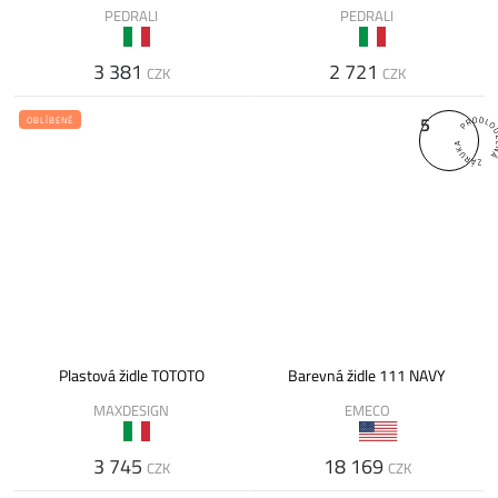
PEDRALI
PEDRALI
3 381
2 721
CZK
CZK
5
OBLÍBENÉ
Plastová židle TOTOTO
Barevná židle 111 NAVY
MAXDESIGN
EMECO
3 745
18 169
CZK
CZK