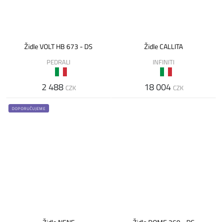
Židle VOLT HB 673 - DS
Židle CALLITA
PEDRALI
INFINITI
2 488
18 004
CZK
CZK
DOPORUČUJEME