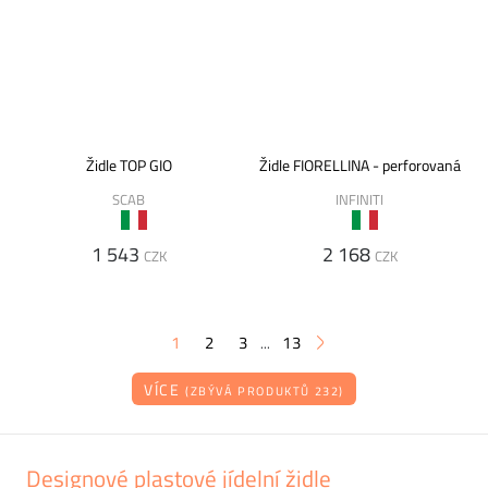
Židle TOP GIO
Židle FIORELLINA - perforovaná
SCAB
INFINITI
1 543
2 168
CZK
CZK
1
2
3
13
...
VÍCE
(ZBÝVÁ PRODUKTŮ 232)
Designové plastové jídelní židle