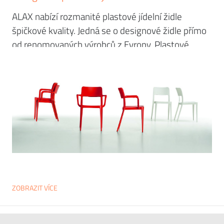
ALAX nabízí rozmanité plastové jídelní židle
špičkové kvality. Jedná se o designové židle přímo
od renomovaných výrobců z Evropy. Plastové
jídelní židle se neztratí v domácnostech, ani v
různých typech restaurací nebo v hotelích. V naší
nabídce objevíte pevné i rozkládací jídelní židle - s
područkami i bez područek.
ZOBRAZIT VÍCE