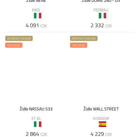
Židle NENE
Židle DOME 260 - DS
MIDJ
PEDRALI
4 091
2 332
CZK
CZK
ŠPIČKOVÝ DESIGN
ŠPIČKOVÝ DESIGN
OBLÍBENÉ
OBLÍBENÉ
Židle NASSAU 533
Židle WALL STREET
ET AL
VONDOM
2 864
4 229
CZK
CZK