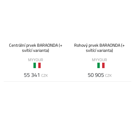
Centrální prvek BARAONDA (+
Rohový prvek BARAONDA (+
svítící varianta)
svítící varianta)
MYYOUR
MYYOUR
55 341
50 905
CZK
CZK