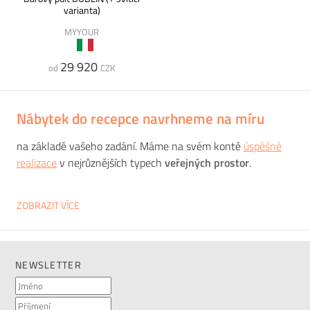
varianta)
MYYOUR
29 920
od
CZK
Nábytek do recepce navrhneme na míru
na základě vašeho zadání. Máme na svém kontě
úspěšné
realizace
v nejrůznějších typech
veřejných prostor
.
Recepce ve veřejném prostoru
(univerzitní areály, obchodní
ZOBRAZIT VÍCE
centra, knihovny, úřady) by měla působit na příchozí dobrým
dojmem, protože danou instituci reprezentuje. Pokud se
poohlížíte po nábytku do recepce, nabízíme Vám možnost
návrhu a vytvoření
recepce do veřejného prostoru na míru
.
NEWSLETTER
Bude přizpůsobena Vašim požadavkům, dispozici prostoru a
cenovým možnostem.