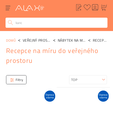
VEŘEJNÝ PROSTOR
NÁBYTEK NA MÍRU
RECEPCE
DOMŮ
Recepce na míru do veřejného
prostoru
Kategorie
Filtry
Seřadit
Doprava
Doprava
zdarma
zdarma