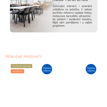
PŘÍBUZNÉ PRODUKTY
ŠPIČKOVÝ DESIGN
Doprava
Doprava
zdarma
zdarma
OBLÍBENÉ