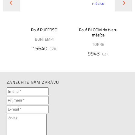
UARE
Pouf PUFFOSO
Pouf BLOOM do tvaru
měsíce
BONTEMPI
TORRE
15640
K
CZK
9943
CZK
ZANECHTE NÁM ZPRÁVU