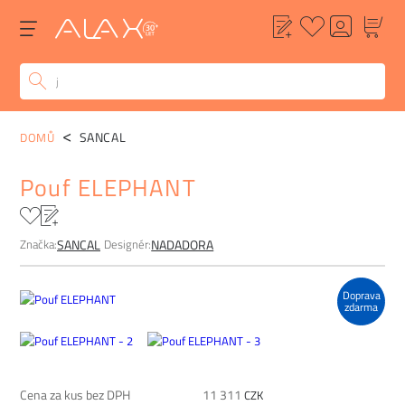
POPIS
ALTERNATIVY
POPTÁVKA
FAQ
SANCAL
DOMŮ
Pouf ELEPHANT
Značka:
Designér:
SANCAL
NADADORA
Doprava
zdarma
Cena za kus bez DPH
11 311
CZK