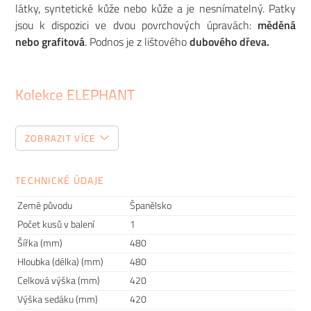
látky, syntetické kůže nebo kůže a je nesnímatelný. Patky
jsou k dispozici ve dvou povrchových úpravách:
měděná
nebo grafitová
. Podnos je z lištového
dubového dřeva.
Kolekce ELEPHANT
Designér
Isaac Piñeiro
přichází s originálními poufy, které
ZOBRAZIT VÍCE
vytvořil pro kolekci
ELEPHANT.
V těchto malých kusech
nábytku otiskl svou inovativní vizi, kterou převrací dosavadní
vnímání nábytku pouze jakožto funkčních prvků interiérů, a
TECHNICKÉ ÚDAJE
vnáší do nich svého uměleckého ducha. Pro tuto kolekci
Země původu
Španělsko
vybral materiály, které odolávají času, jako je dub, měď a
Počet kusů v balení
1
grafit. Jednoduché geometrické čtvercové a obdélníkové
Šířka (mm)
480
designy mají
zaoblené hrany
, aby poskytly příjemnější
Hloubka (délka) (mm)
480
posezení a uhlazenější vzhled. Rodina produktů zahrnuje tři
poufy o různých rozměrech. Poufy jsou všestranné se vejdou
Celková výška (mm)
420
do jakéhokoli prostředí jako stolička v elegantní kavárně,
Výška sedáku (mm)
420