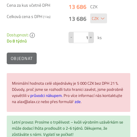
Cena za kus včetně DPH
13 686
CZK
Celková cena s DPH
13 686
(
1
ks)
Dostupnost:
-
+
ks
Do 8 týdnů
OBJEDNAT
Minimální hodnota celé objednávky je 5 000 CZK bez DPH 21 %.
Důvody, proč jsme se rozhodli tuto hranici zavést, jsme podrobně
vysvětlili v
průvodci nákupem.
Pro více informací nás kontaktujte
na alax@alax.cz nebo přes formulář
zde
.
Letní provoz: Prosíme o trpělivost – kvůli výrobním uzávěrkám se
může dodací lhůta prodloužit o 2-6 týdnů. Děkujeme, že
zůstáváte s námi. Vyplatí se počkat!