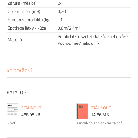
malé ostrůvky na hotelové recepci a další.
Záruka (měsíce)
24
Objem balení (m3)
0,20
Hmotnost produktu (kg)
11
Spotřeba látky / kůže
0,8m/2,4m²
Potah: látka, syntetická kůže nebo kůže.
Materiál
Podnož: měď nebo uhlík.
Prodlužte životnost nábytku
KE STAŽENÍ
Chtěli bychom, aby vám nábytek sloužit co nejdéle. Protože
KATALOG
víme, že důležitou roli v jeho odolnosti hraje správná údržba,
připravili jsme pro vás několik
tipů a doporučení
, jak se
STÁHNOUT
STÁHNOUT
starat o různé typy povrchu a čemu se naopak vyvarovat >>
488.95 kB
14.86 MB
péče o nábytek.
6.pdf
sancal-coleccion-tierra.pdf