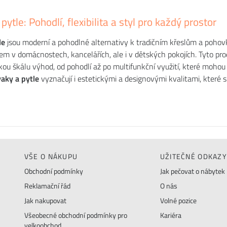
pytle: Pohodlí, flexibilita a styl pro každý prostor
le
jsou moderní a pohodlné alternativy k tradičním křeslům a pohovká
m v domácnostech, kancelářích, ale i v dětských pokojích. Tyto pro
rokou škálu výhod, od pohodlí až po multifunkční využití, které mohou
vaky a pytle
vyznačují i estetickými a designovými kvalitami, které
VŠE O NÁKUPU
UŽITEČNÉ ODKAZY
Obchodní podmínky
Jak pečovat o nábytek
Reklamační řád
O nás
Jak nakupovat
Volné pozice
Všeobecné obchodní podmínky pro
Kariéra
velkoobchod