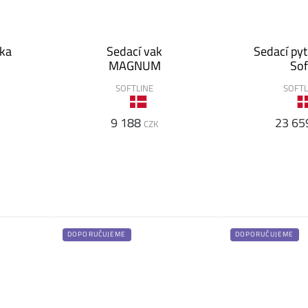
ka
Sedací vak
Sedací pyt
MAGNUM
So
SOFTLINE
SOFTL
9 188
23 65
CZK
DOPORUČUJEME
DOPORUČUJEME