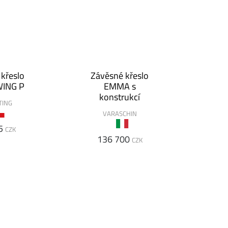
křeslo
Závěsné křeslo
WING P
EMMA s
konstrukcí
TING
VARASCHIN
5
CZK
136 700
CZK