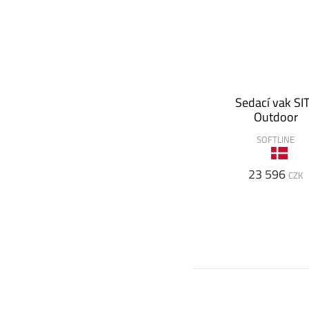
Sedací vak SI
Outdoor
SOFTLINE
23 596
CZK