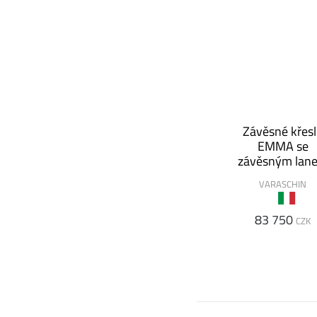
Závěsné křes
EMMA se
závěsným lan
VARASCHIN
83 750
CZK