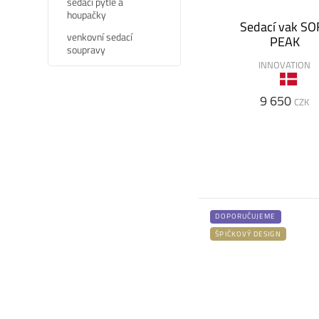
sedací pytle a
houpačky
Sedací vak SO
venkovní sedací
PEAK
soupravy
INNOVATION
9 650
CZK
DOPORUČUJEME
ŠPIČKOVÝ DESIGN