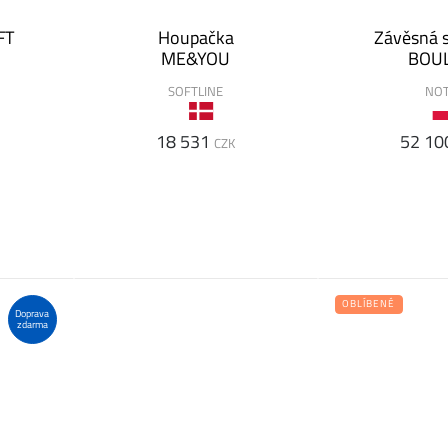
FT
Houpačka
Závěsná 
ME&YOU
BOUL
SOFTLINE
NOT
18 531
52 10
CZK
OBLÍBENÉ
Doprava
zdarma