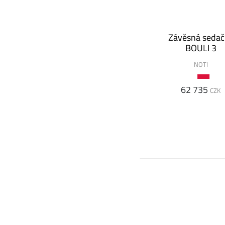
Závěsná sedač
BOULI 3
NOTI
62 735
CZK