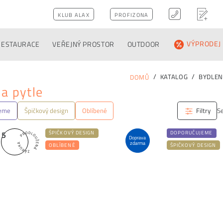
KLUB ALAX
PROFIZONA
RESTAURACE
VEŘEJNÝ PROSTOR
OUTDOOR
VÝPRODEJ
KATALOG
BYDLEN
DOMŮ
 a pytle
jeme
Špičkový design
Oblíbené
Filtry
Se
5
ŠPIČKOVÝ DESIGN
DOPORUČUJEME
Doprava
zdarma
OBLÍBENÉ
ŠPIČKOVÝ DESIGN