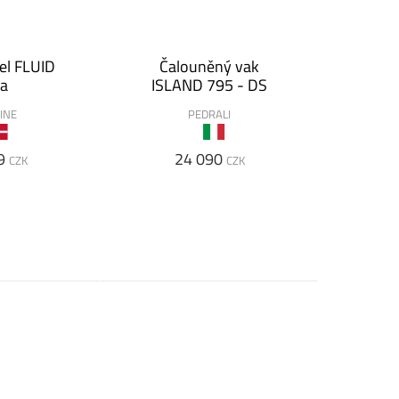
el FLUID
Čalouněný vak
fa
ISLAND 795 - DS
INE
PEDRALI
9
24 090
CZK
CZK