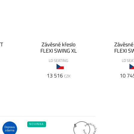
TT
Závěsné křeslo
Závěsné 
FLEXI SWING XL
FLEXI S
LD SEATING
LD SEA
13 516
10 74
CZK
5
NOVINKA
Doprava
zdarma