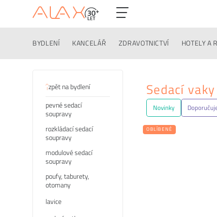
BYDLENÍ
KANCELÁŘ
ZDRAVOTNICTVÍ
HOTELY A 
Kategorie
Sedací vaky
zpět na bydlení
pevné sedací
Novinky
Doporuču
soupravy
rozkládací sedací
OBLÍBENÉ
soupravy
modulové sedací
soupravy
poufy, taburety,
otomany
lavice