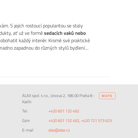
m. S jejich rostoucí popularitou se staly
dukty, ať už ve formě
sedacích vaků
nebo
 obohatit každý interiér. Kromě své praktické
 snadno zapadnou do různých stylů bydlení.
ALAX spol. s r.o., Urxova 2, 186 00 Praha 8 -
MAPA
Karlín
Tel
+420 601 132 492
Gsm
+420 601 132 492
,
+420 721 573 623
E-mail
alax@alax.cz