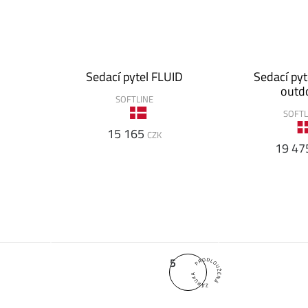
Sedací pytel FLUID
Sedací pyt
outd
SOFTLINE
SOFTL
15 165
CZK
19 47
5