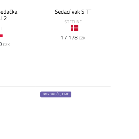
sedačka
Sedací vak SITT
I 2
SOFTLINE
I
17 178
CZK
0
CZK
DOPORUČUJEME