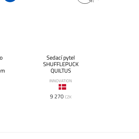
lo
Sedací pytel
SHUFFLEPUCK
em
QUILTUS
INNOVATION
9 270
CZK