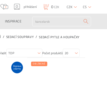
0
přihlášení
CZK
CS
CZK
0
INSPIRACE
Í
SEDACÍ SOUPRAVY
SEDACÍ PYTLE A HOUPAČKY
řadit
Počet produktů
OBLÍBENÉ
Doprava
zdarma