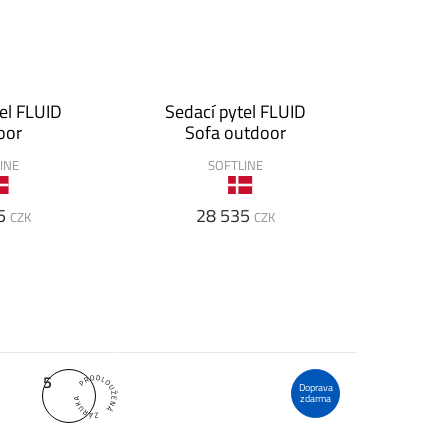
el FLUID
Sedací pytel FLUID
oor
Sofa outdoor
INE
SOFTLINE
5
28 535
CZK
CZK
5
Doprava
zdarma