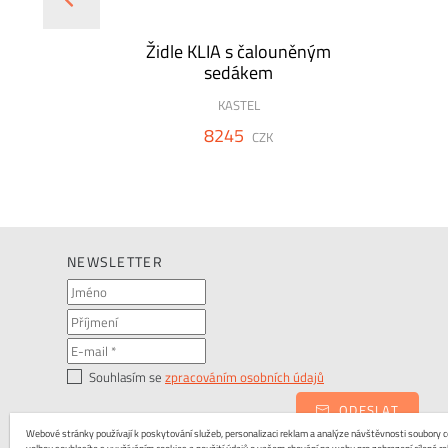
s
Židle KLIA s čalouněným
sedákem
KASTEL
8245
CZK
NEWSLETTER
Souhlasím se
zpracováním osobních údajů
ODESLAT
Webové stránky používají k poskytování služeb, personalizaci reklam a analýze návštěvnosti soubory co