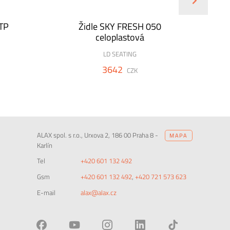
 TP
Židle SKY FRESH 050
Ž
celoplastová
LD SEATING
3642
CZK
ALAX spol. s r.o., Urxova 2, 186 00 Praha 8 -
MAPA
Karlín
Tel
+420 601 132 492
Gsm
+420 601 132 492
,
+420 721 573 623
E-mail
alax@alax.cz