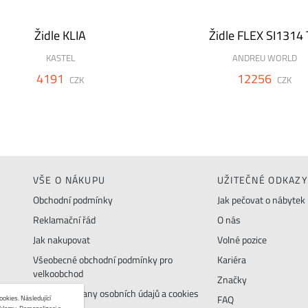
Židle KLIA
Židle FLEX SI1314
KASTEL
ANDREU WORLD
4191
12256
CZK
CZK
VŠE O NÁKUPU
UŽITEČNÉ ODKAZY
Obchodní podmínky
Jak pečovat o nábytek
Reklamační řád
O nás
Jak nakupovat
Volné pozice
Všeobecné obchodní podmínky pro
Kariéra
velkoobchod
Značky
Zásady ochrany osobních údajů a cookies
okies. Následující
FAQ