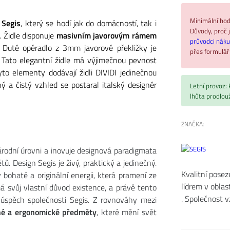
Minimální hod
y
Segis
, který se hodí jak do domácností, tak i
Důvody, proč j
. Židle disponuje
masivním javorovým rámem
průvodci nák
 Duté opěradlo z 3mm javorové překližky je
přes formulá
. Tato elegantní židle má výjimečnou pevnost
o elementy dodávají židli DIVIDI jedinečnou
ý a čistý vzhled se postaral italský designér
Letní provoz:
lhůta prodlou
ZNAČKA:
národní úrovni a inovuje designová paradigmata
. Design Segis je živý, praktický a jedinečný.
Kvalitní posez
 bohaté a originální energii, která pramení ze
lídrem v oblas
á svůj vlastní důvod existence, a právě tento
. Společnost v
 úspěch společnosti Segis. Z rovnováhy mezi
né a ergonomické předměty
, které mění svět