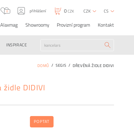
0
přihlášení
CZK
CS
CZK
0
Alaxmag
Showroomy
Provizní program
Kontakt
0
0
CZK
CZK
Dřevěná židle DIDIVI
OBJEDNAT
INSPIRACE
SEGIS
DOMŮ
DŘEVĚNÁ ŽIDLE DIDIVI
 židle DIDIVI
POPTAT