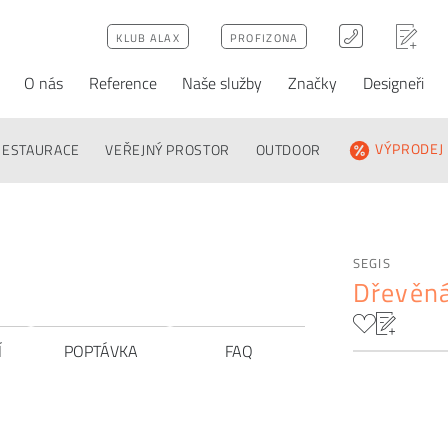
KLUB ALAX
PROFIZONA
O nás
Reference
Naše služby
Značky
Designeři
ka
FAQ
RESTAURACE
VEŘEJNÝ PROSTOR
OUTDOOR
VÝPRODEJ
SEGIS
Dřevěná
Í
POPTÁVKA
FAQ