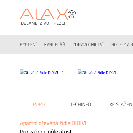
DĚLÁME ŽIVOT HEZČÍ
Popis
Techinfo
Ke stažení
Alternativy
Poptáv
BYDLENÍ
KANCELÁŘ
ZDRAVOTNICTVÍ
HOTELY A 
POPIS
TECHINFO
KE STAŽEN
Apartní dřevěná židle DIDIVI
Pro každou příležitost