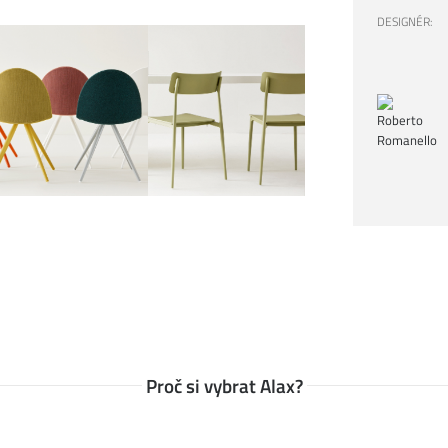
DESIGNÉR:
tože víme, že důležitou roli v jeho odolnosti
pů a doporučení
, jak se starat o různé typy
Proč si vybrat Alax?