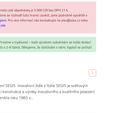
nota celé objednávky je 5 000 CZK bez DPH 21 %.
sme se rozhodli tuto hranici zavést, jsme podrobně vysvětlili v
upem.
Pro více informací nás kontaktujte na alax@alax.cz nebo
ř
zde
.
 Prosíme o trpělivost – kvůli výrobním uzávěrkám se může dodací
žit o 2-6 týdnů. Děkujeme, že zůstáváte s námi. Vyplatí se počkat!
ení SEGIS Inovativní židle z Itálie SEGIS je světovým
ti konstrukce a výroby inovativního a kvalitního posezení
znikla roku 1983 v...