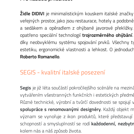
Židle DIDIVI
je minimalistickým kouskem italské značk
veřejných prostor, jako jsou restaurace, hotely a podobně
a sedákem a opěradlem z ohýbané javorové překližky.
opatřeno speciální technologií
trojrozměrného ohýbání
díky neobvyklému systému spojování prvků. Všechny tyt
estetiku, ergonomické vlastnosti a lehkost. O jednoduch
Roberto Romanello
.
SEGIS - kvalitní italské posezení
Segis
je již léta součástí pokročilejšího scénáře na mezi
vytvářením všestranných funkčních i estetických předmětů
Různé technické, výrobní a tvůrčí dovednosti se spojují v
spolupráce s renomovanými designéry
. Každý objekt m
význam se vynořuje z ikon produktů, které představují
schopností a smysluplností se rodí
každodenní, nezbyt
kolem nás a náš způsob života.