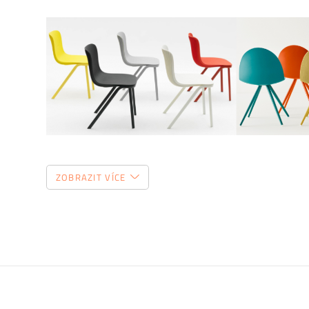
Prodlužte životnost nábytku
ZOBRAZIT VÍCE
Chtěli bychom, aby vám nábytek sloužit co nejdéle. Pro
hraje správná údržba, připravili jsme pro vás několik
ti
povrchu a čemu se naopak vyvarovat >>
péče o nábytek.