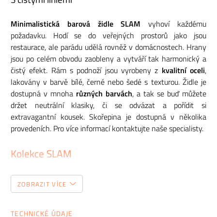
Minimalistická barová židle SLAM
vyhoví každému
požadavku. Hodí se do veřejných prostorů jako jsou
restaurace, ale parádu udělá rovněž v domácnostech. Hrany
jsou po celém obvodu zaobleny a vytváří tak harmonický a
čistý efekt. Rám s podnoží jsou vyrobeny z
kvalitní oceli
,
lakovány v barvě bílé, černé nebo šedé s texturou. Židle je
dostupná v mnoha
různých barvách
, a tak se buď můžete
držet neutrální klasiky, či se odvázat a pořídit si
extravagantní kousek. Skořepina je dostupná v několika
provedeních. Pro více informací kontaktujte naše specialisty.
Kolekce SLAM
Řada SLAM
španělské značky
Sellex
představuje
ZOBRAZIT VÍCE
synonymum praktičnosti. Minimalistické židle z
polypropylenu či ze dřeva jsou odolné a velmi snadné na
údržbu. Díky jednoduchému a čistému vzhledu se hodí do
TECHNICKÉ ÚDAJE