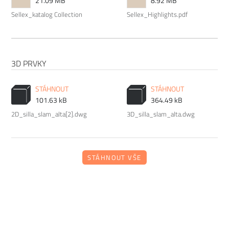
21.09 MB
8.92 MB
starat o různé typy povrchu a čemu se naopak vyvarovat >>
Sellex_katalog Collection
Sellex_Highlights.pdf
péče o nábytek.
3D PRVKY
STÁHNOUT
STÁHNOUT
101.63 kB
364.49 kB
2D_silla_slam_alta[2].dwg
3D_silla_slam_alta.dwg
STÁHNOUT VŠE