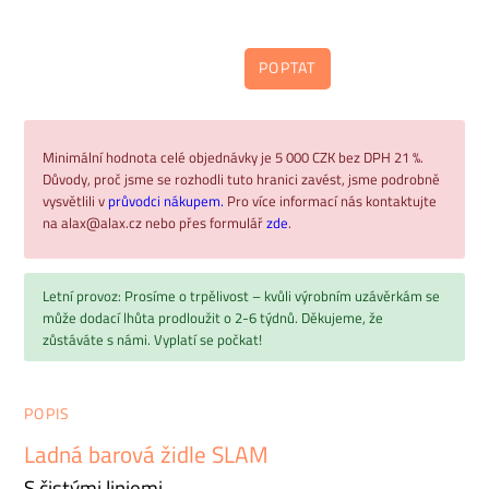
POPTAT
Minimální hodnota celé objednávky je 5 000 CZK bez DPH 21 %.
Důvody, proč jsme se rozhodli tuto hranici zavést, jsme podrobně
vysvětlili v
průvodci nákupem.
Pro více informací nás kontaktujte
na alax@alax.cz nebo přes formulář
zde
.
Letní provoz: Prosíme o trpělivost – kvůli výrobním uzávěrkám se
může dodací lhůta prodloužit o 2-6 týdnů. Děkujeme, že
zůstáváte s námi. Vyplatí se počkat!
POPIS
Ladná barová židle SLAM
S čistými liniemi