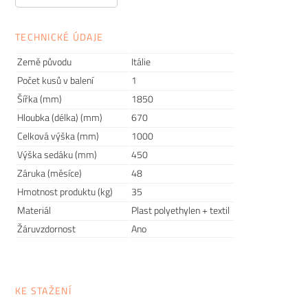
Jemná extravagance, naprostá originalita a trvanlivost, to
jsou aspekty vystihující tvorbu italské značky
SERRALUNGA
.
TECHNICKÉ ÚDAJE
Nábytek, květináče, lampy i dekorace vyrábí pomocí
takzvané rotační technologie. Výsledkem je bezespárový
Země původu
Itálie
produkt z
recyklovatelného
polyethylenu, který je odolný
Počet kusů v balení
1
vůči popraskání i slunečnímu záření a také snadný na údržbu.
Šířka (mm)
1850
Designové kousky otevírají úplně nové možnosti zařízení
Hloubka (délka) (mm)
670
interiéru a exteriéru. Značka spolupracuje s významnými
Celková výška (mm)
1000
designéry světových jmen a pomohla vybavit řadu
Výška sedáku (mm)
450
prestižních hotelů a podniků po celém světě.
Záruka (měsíce)
48
Hmotnost produktu (kg)
35
Materiál
Plast polyethylen + textil
Žáruvzdornost
Ano
KE STAŽENÍ