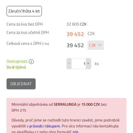
Záruční lhůta 4 let
Cena za kus bez DPH
32 605
CZK
Cena za kus včetně DPH
39 452
CZK
Celková cena s DPH
39 452
(
1
ks)
Dostupnost:
-
+
ks
Do 8 týdnů
OBJEDNAT
Minimální objednávka od
SERRALUNGA
je
15 000 CZK
bez
DPH 21%
Důvody, proč jsme se rozhodli tuto hranici zavést, jsme podrobně
vysvětlili v
průvodci nákupem.
Pro více informací nás kontaktujte
na alax@alax.cz nebo přes formulář
zde
.