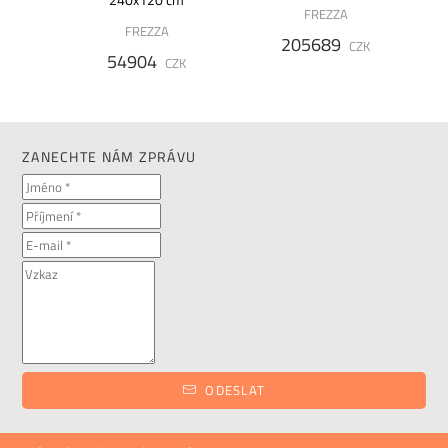
FREZZA
FREZZA
205689
CZK
54904
ZK
CZK
ZANECHTE NÁM ZPRÁVU
ODESLAT