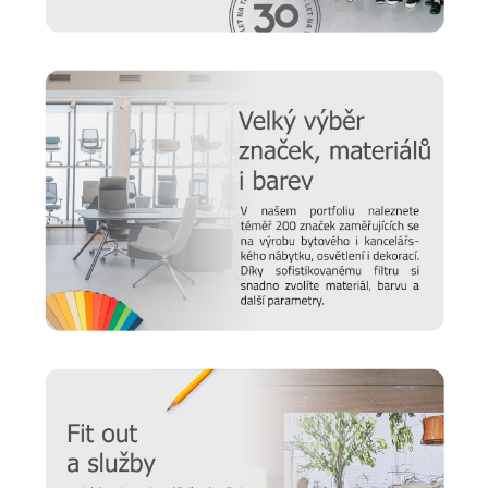
společnost UFFIX
jako dělaná. V jejím portfoliu naleznete
vše pro vaše kanceláře, pracovny a zasedací místnosti - od
stolů
a
skříní
po
recepce
a
sedací nábytek
. Hledáte
konkrétní řešení pro vaše prostory? Neváhejte
kontaktovat
naše specialisty, kteří vám velmi rádi vytvoří nabídku na
míru.
Prodlužte životnost nábytku