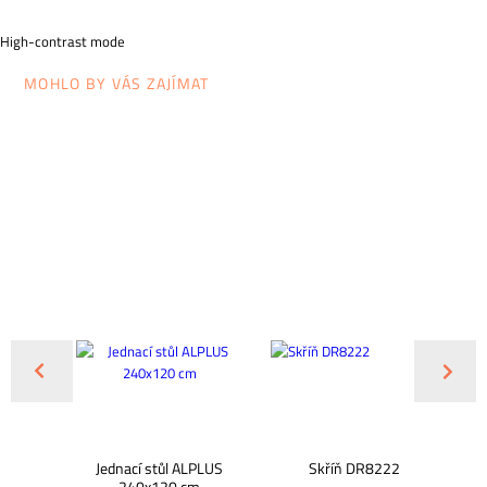
High-contrast mode
MOHLO BY VÁS ZAJÍMAT
a VALDE
Jednací stůl ALPLUS
Skříň DR8222
240x120 cm