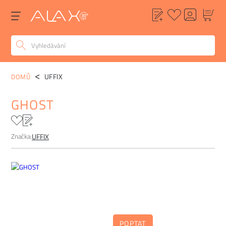
POPIS
ALTERNATIVY
POPTÁVKA
FAQ
UFFIX
DOMŮ
GHOST
Značka:
UFFIX
POPTAT