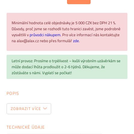
Minimální hodnota celé objednávky je 5 000 CZK bez DPH 21 %.
Důvody, proč jsme se rozhodli tuto hranici zavést, jsme podrobně
vysvětlili v
průvodci nákupem.
Pro více informací nás kontaktujte
na alax@alax.cz nebo přes formulář
zde
.
Letní provoz: Prosíme o trpělivost – kvůli výrobním uzávěrkám se
může dodací lhůta prodloužit o 2-6 týdnů. Děkujeme, že
zůstáváte s námi. Vyplatí se počkat!
POPIS
Manažerský nábytek řady GHOST
ZOBRAZIT VÍCE
Ghost je řada
kancelářského nábytku
, který se vyznačuje se
rafinovaností
a
elegancí,
lehkostí
a
jemně zaoblenými
TECHNICKÉ ÚDAJE
liniemi
. U řady Ghost můžete obdivovat
originální