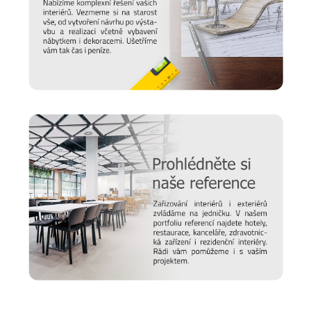
Chtěli bychom, aby vám nábytek sloužit co nejdéle. Protože
víme, že důležitou roli v jeho odolnosti hraje správná údržba,
připravili jsme pro vás několik
tipů a doporučení
, jak se
starat o různé typy povrchu a čemu se naopak vyvarovat >>
péče o nábytek.