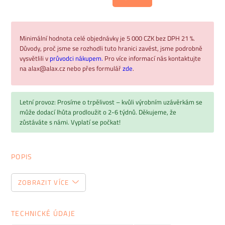
Minimální hodnota celé objednávky je 5 000 CZK bez DPH 21 %.
Důvody, proč jsme se rozhodli tuto hranici zavést, jsme podrobně
vysvětlili v
průvodci nákupem.
Pro více informací nás kontaktujte
na alax@alax.cz nebo přes formulář
zde
.
Letní provoz: Prosíme o trpělivost – kvůli výrobním uzávěrkám se
může dodací lhůta prodloužit o 2-6 týdnů. Děkujeme, že
zůstáváte s námi. Vyplatí se počkat!
POPIS
Exkluzivní manažerský nábytek LUNA
ZOBRAZIT VÍCE
Pro luxusní kancelářské prostředí
TECHNICKÉ ÚDAJE
Luna
představuje novou generaci nábytku, která vychází ze