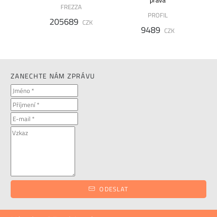
FREZZA
PROFIL
205689
CZK
9489
K
CZK
ZANECHTE NÁM ZPRÁVU
ODESLAT