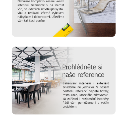
Prodlužte životnost nábytku
Chtěli bychom, aby vám nábytek sloužit co nejdéle. Protože
víme, že důležitou roli v jeho odolnosti hraje správná údržba,
připravili jsme pro vás několik
tipů a doporučení
, jak se
starat o různé typy povrchu a čemu se naopak vyvarovat >>
péče o nábytek.