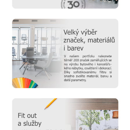
Potřebujete z kanceláře vytvořit živý prostor, kde se může
rozvíjet firemní kultura a především místo, kde se
zaměstnanci budou cítit dobře a pohodově? Pak je pro vás
společnost UFFIX
jako dělaná. V jejím portfoliu naleznete
vše pro vaše kanceláře, pracovny a zasedací místnosti - od
stolů
a
skříní
po
recepce
a
sedací nábytek
. Hledáte
konkrétní řešení pro vaše prostory? Neváhejte
kontaktovat
naše specialisty, kteří vám velmi rádi vytvoří nabídku na
míru.