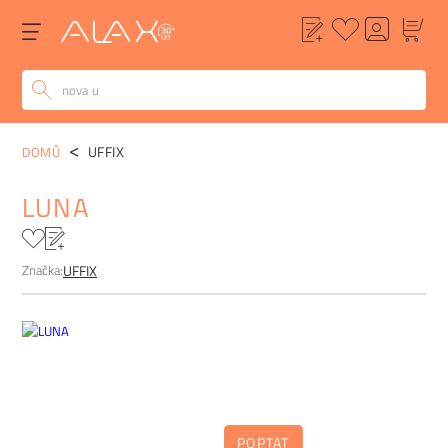
POPIS
ALTERNATIVY
POPTÁVKA
FAQ
UFFIX
DOMŮ
LUNA
Značka:
UFFIX
POPTAT