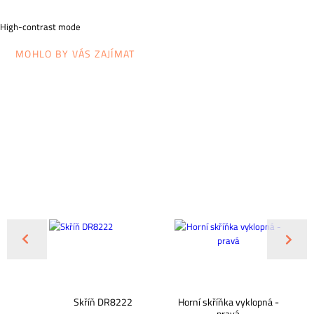
High-contrast mode
MOHLO BY VÁS ZAJÍMAT
e s
Skříň DR8222
Horní skříňka vyklopná -
eřmi
pravá