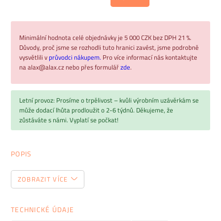
Minimální hodnota celé objednávky je 5 000 CZK bez DPH 21 %.
Důvody, proč jsme se rozhodli tuto hranici zavést, jsme podrobně
vysvětlili v
průvodci nákupem.
Pro více informací nás kontaktujte
na alax@alax.cz nebo přes formulář
zde
.
Letní provoz: Prosíme o trpělivost – kvůli výrobním uzávěrkám se
může dodací lhůta prodloužit o 2-6 týdnů. Děkujeme, že
zůstáváte s námi. Vyplatí se počkat!
POPIS
Exkluzivní manažerský nábytek LUNA
ZOBRAZIT VÍCE
Pro luxusní kancelářské prostředí
TECHNICKÉ ÚDAJE
Luna
představuje novou generaci nábytku, která vychází ze