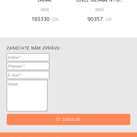
cm
MDD
MDD
ZK
165330
90357
CZK
CZK
ZANECHTE NÁM ZPRÁVU
ODESLAT