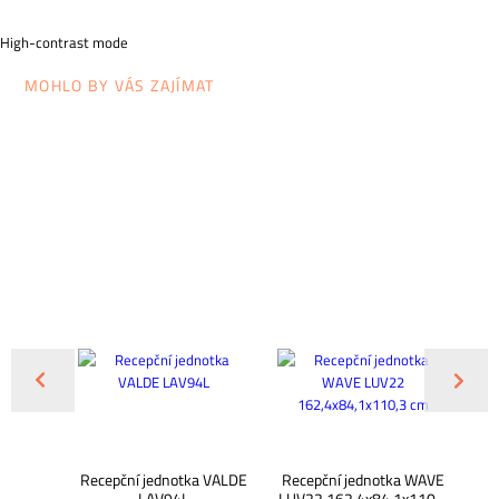
High-contrast mode
MOHLO BY VÁS ZAJÍMAT
ANAM
Recepční jednotka VALDE
Recepční jednotka WAVE
Re
LAV94L
LUV22 162,4x84,1x110,3