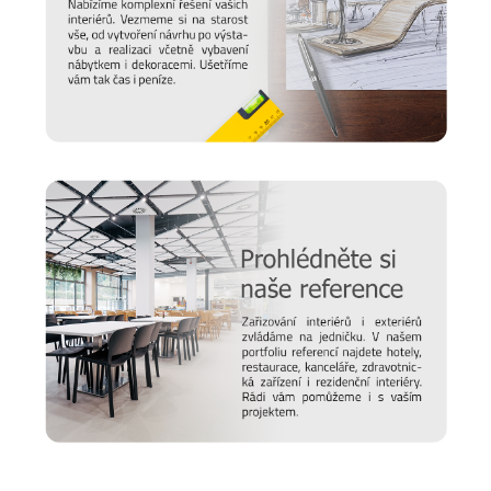
Prodlužte životnost nábytku
Chtěli bychom, aby vám nábytek sloužit co nejdéle. Protože
víme, že důležitou roli v jeho odolnosti hraje správná údržba,
připravili jsme pro vás několik
tipů a doporučení
, jak se
starat o různé typy povrchu a čemu se naopak vyvarovat >>
péče o nábytek.