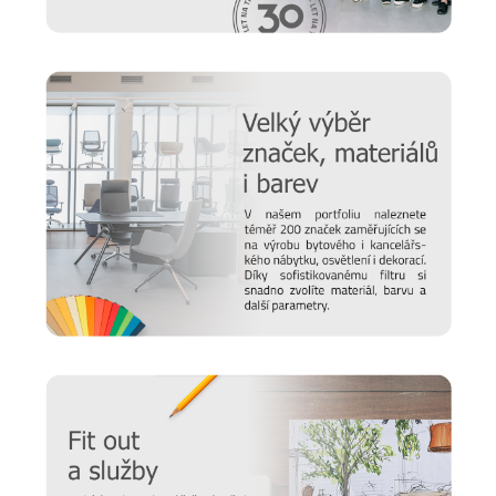
Potřebujete z kanceláře vytvořit živý prostor, kde se může
rozvíjet firemní kultura a především místo, kde se
zaměstnanci budou cítit dobře a pohodově? Pak je pro vás
společnost UFFIX
jako dělaná. V jejím portfoliu naleznete
vše pro vaše kanceláře, pracovny a zasedací místnosti - od
stolů
a
skříní
po
recepce
a
sedací nábytek
. Hledáte
konkrétní řešení pro vaše prostory? Neváhejte
kontaktovat
naše specialisty, kteří vám velmi rádi vytvoří nabídku na
míru.