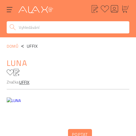
POPIS
ALTERNATIVY
POPTÁVKA
FAQ
UFFIX
DOMŮ
LUNA
Značka:
UFFIX
POPTAT