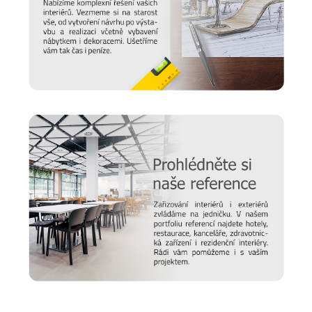
Prodlužte životnost nábytku
Chtěli bychom, aby vám nábytek sloužit co nejdéle. Protože
víme, že důležitou roli v jeho odolnosti hraje správná údržba,
připravili jsme pro vás několik
tipů a doporučení
, jak se
starat o různé typy povrchu a čemu se naopak vyvarovat >>
péče o nábytek.