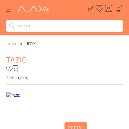
POPIS
ALTERNATIVY
POPTÁVKA
FAQ
UFFIX
DOMŮ
TAZIO
Značka:
UFFIX
POPTAT