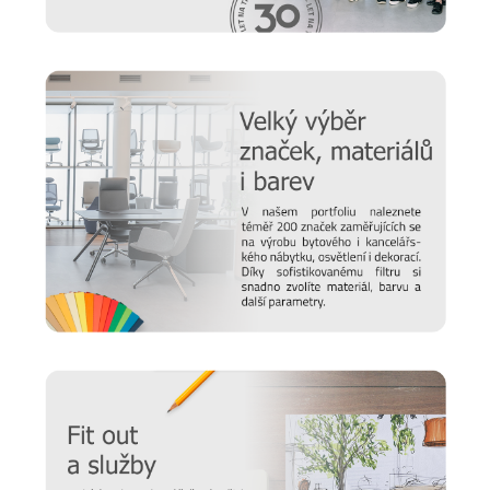
O společnosti UFFIX
Potřebujete z kanceláře vytvořit živý prostor, kde se může
rozvíjet firemní kultura a především místo, kde se
zaměstnanci budou cítit dobře a pohodově? Pak je pro vás
společnost UFFIX
jako dělaná. V jejím portfoliu naleznete
vše pro vaše kanceláře, pracovny a zasedací místnosti - od
stolů
a
skříní
po
recepce
a
sedací nábytek
. Hledáte
konkrétní řešení pro vaše prostory? Neváhejte
kontaktovat
naše specialisty, kteří vám velmi rádi vytvoří nabídku na
míru.