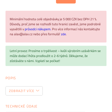
Minimální hodnota celé objednávky je 5 000 CZK bez DPH 21 %.
Důvody, proč jsme se rozhodli tuto hranici zavést, jsme podrobně
vysvětlili v
průvodci nákupem.
Pro více informací nás kontaktujte
na alax@alax.cz nebo přes formulář
zde
.
Letní provoz: Prosíme o trpělivost – kvůli výrobním uzávěrkám se
může dodací lhůta prodloužit o 2-6 týdnů. Děkujeme, že
zůstáváte s námi. Vyplatí se počkat!
POPIS
Luxusní kancelářský systém TAZIO
ZOBRAZIT VÍCE
Vše pro stylovou kancelář
TECHNICKÉ ÚDAJE
TAZIO
je jedním z kvalitních luxusních kancelářských