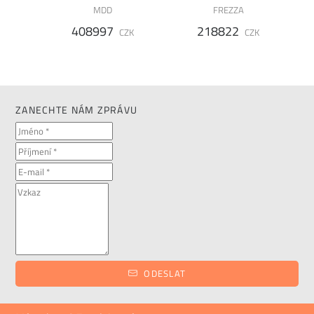
MDD
FREZZA
408997
218822
ZK
CZK
CZK
ZANECHTE NÁM ZPRÁVU
ODESLAT