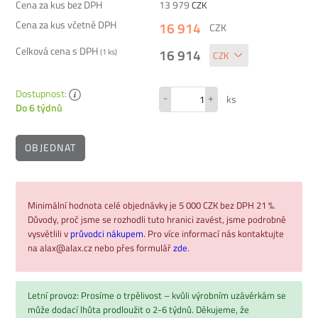
Cena za kus bez DPH
13 979
CZK
Cena za kus včetně DPH
16 914
CZK
Celková cena s DPH
16 914
(
1
ks)
Dostupnost:
-
+
ks
Do 6 týdnů
OBJEDNAT
Minimální hodnota celé objednávky je 5 000 CZK bez DPH 21 %.
Důvody, proč jsme se rozhodli tuto hranici zavést, jsme podrobně
vysvětlili v
průvodci nákupem.
Pro více informací nás kontaktujte
na alax@alax.cz nebo přes formulář
zde
.
Letní provoz: Prosíme o trpělivost – kvůli výrobním uzávěrkám se
může dodací lhůta prodloužit o 2-6 týdnů. Děkujeme, že