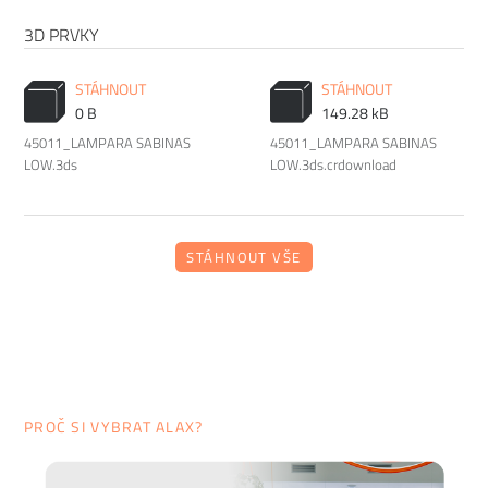
3D PRVKY
STÁHNOUT
STÁHNOUT
0 B
149.28 kB
Kolekci Sabinas pro VONDOM navrhl španělský designér
45011_LAMPARA SABINAS
45011_LAMPARA SABINAS
Javier Mariscal
. Pestrá řada zaujme svými organickými tvary,
LOW.3ds
LOW.3ds.crdownload
které mají připomínat písečné duny a křivky ženského těla.
Principem celé kolekce bylo vyhnout se jakýmkoliv
geometrickým tvarům. Některé produkty jsou vybaveny
zabudovaným
LED osvětlením
, což je pro značku
Vondom
STÁHNOUT VŠE
charakteristický prvek.
PROČ SI VYBRAT ALAX?