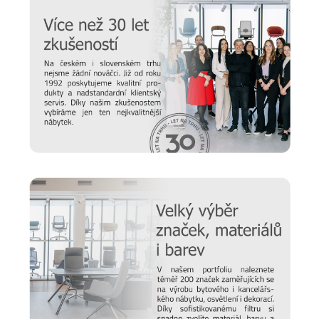
Modely SABINAS ze 100%
recyklovatelného polyethylenu
jsou univerzální, velmi odolné a nemusíte se obávat je
umístit i do venkovního prostředí. Nábytek i doplňky
můžeme kromě soukromých prostor doporučit do moderního
hotelu, restaurací a barů. S výběrem toho pravého vám
ochotně a rádi poradí naši specialisté - kontaktovat je
můžete
zde
.
Prodlužte životnost nábytku