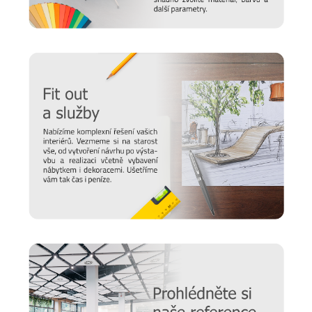
Chtěli bychom, aby vám nábytek sloužit co nejdéle. Protože
víme, že důležitou roli v jeho odolnosti hraje správná údržba,
připravili jsme pro vás několik
tipů a doporučení
, jak se
starat o různé typy povrchu a čemu se naopak vyvarovat >>
péče o nábytek.