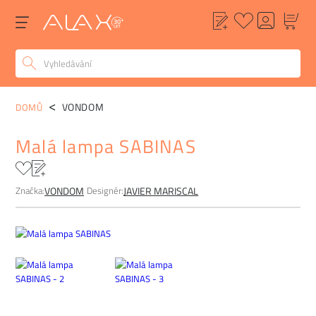
POPIS
ALTERNATIVY
POPTÁVKA
FAQ
VONDOM
DOMŮ
Malá lampa SABINAS
Značka:
Designér:
VONDOM
JAVIER MARISCAL