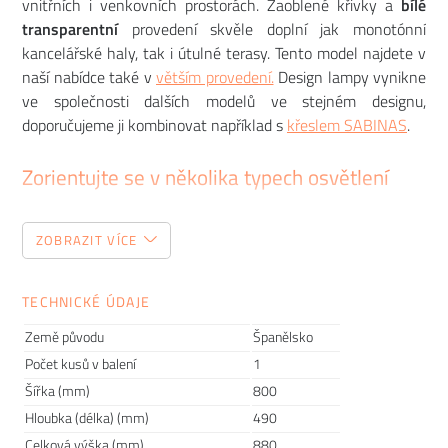
vnitřních i venkovních prostorách. Zaoblené křivky a
bílé
transparentní
provedení skvěle doplní jak monotónní
kancelářské haly, tak i útulné terasy. Tento model najdete v
naší nabídce také v
větším provedení.
Design lampy vynikne
ve společnosti dalších modelů ve stejném designu,
doporučujeme ji kombinovat například s
křeslem SABINAS
.
Zorientujte se v několika typech osvětlení
Všechny dostupné varianty naleznete v konfigurátoru viz
ZOBRAZIT VÍCE
Provedení - svítící varianta. Vybírat můžete mezi klasickým
bílým světlem (LED) a vícebarevnou variantou LED RGBW s
ovladačem na změnu barev. Možnost přikoupit praktický
TECHNICKÉ ÚDAJE
ovladač najdete v doplňcích.
Země původu
Španělsko
Počet kusů v balení
1
WHITE LED
Šířka (mm)
800
Vnitřní jednoduchá světelná LED jednotka bílé barvy
Hloubka (délka) (mm)
490
zahrnuje dálkové ovládání. Provedení plastu produktu je v
odstínu ICE (transparentní). Tato LED (4500 K) varianta je
Celková výška (mm)
880