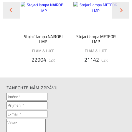
100 cm
Stojací lampa NAIROBI
Stojací lampa METEOR
Pod
LMP
LMP
FLAM & LUCE
FLAM & LUCE
K
22904
21142
CZK
CZK
ZANECHTE NÁM ZPRÁVU