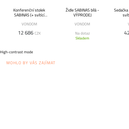
Konferenční stolek
Židle SABINAS bílá -
Sedačka 
SABINAS (+ svítící
VÝPRODEJ
svít
varianta)
VONDOM
VONDOM
12 686
4
CZK
Na dotaz
Skladem
High-contrast mode
MOHLO BY VÁS ZAJÍMAT