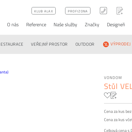
KLUB ALAX
PROFIZONA
O nás
Reference
Naše služby
Značky
Designeři
ativy
Poptávka
FAQ
RESTAURACE
VEŘEJNÝ PROSTOR
OUTDOOR
VÝPRODEJ
VONDOM
Stůl VEL
Cena za kus be
Cena za kus vč
Celková cena s