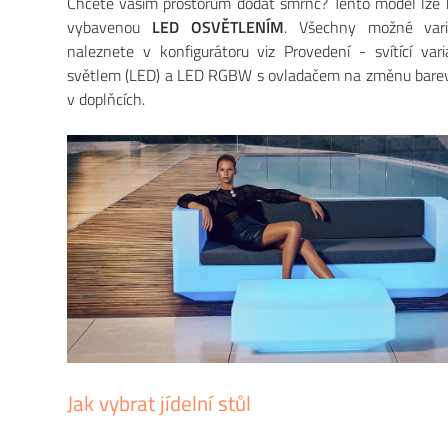
Chcete vašim prostorům dodat šmrnc? Tento model lze 
vybavenou
LED OSVĚTLENÍM
. Všechny možné vari
naleznete v konfigurátoru viz Provedení - svítící va
světlem (LED) a LED RGBW s ovladačem na změnu barev. 
v doplňcích.
Jak vybrat jídelní stůl