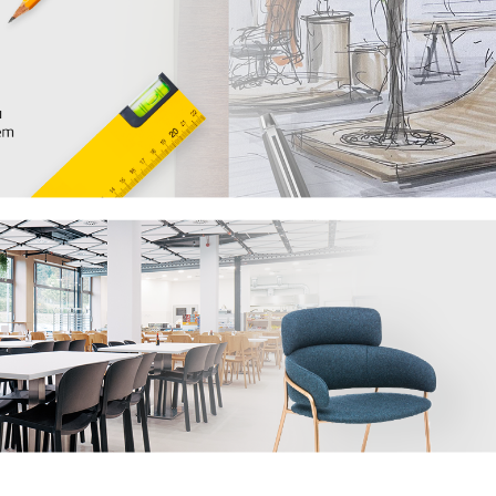
lně kombinovat a integrovat do jakéhokoliv
m, díky kterému některé objekty působí, jako
 podtrhuje originální design značky
Vondom
.
nábytku také modely květnáču nebo světel.
A, kterou si klient poskládá dle vlastních