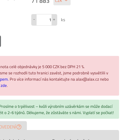
71 883
-
+
ks
nota celé objednávky je 5 000 CZK bez DPH 21 %.
sme se rozhodli tuto hranici zavést, jsme podrobně vysvětlili v
upem.
Pro více informací nás kontaktujte na alax@alax.cz nebo
ř
zde
.
 Prosíme o trpělivost – kvůli výrobním uzávěrkám se může dodací
žit o 2-6 týdnů. Děkujeme, že zůstáváte s námi. Vyplatí se počkat!
OVEDENÍ