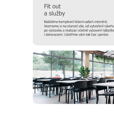
nábytku. Modely a dekorace z této kolekce lze libovo
prostředí
.
Minimalistické modely jsou vybaveny podstavce
kdyby se vznášely nad zemí.
Zabudované
LED osvětlení
vytváří příjemnou atmosféru a
V bohaté kolekci najdete kromě stolů nebo sedacího 
Oblíbenou součástí je modulární sedací souprava VEL
preferencí.