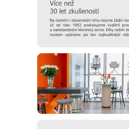
Luxusní dovolená na vaší terase
Rozsáhlá kolekce venkovního nábytku VELA nabízí kval