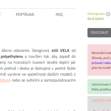
Dostupnost:
Í
POPTÁVKA
FAQ
Do 6 týdnů
OBJEDNAT
 dávno odzvonilo. Designový
stůl VELA
od
Minimální hod
 polyethylenu
a navržen tak, aby zapadl do
Důvody, proč j
ožený na hranatých tvarech skvěle doplní jak
průvodci nák
přes formulá
ová podnož i deska je dostupná v pestré škále
ktně vynikne ve společnosti dalších modelů z
židlemi
nebo se svítícími a samozavlažovacími
Letní provoz:
lhůta prodlou
VYBERTE PR