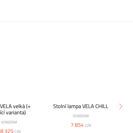
 VELA velká (+
Stolní lampa VELA CHILL
Po
ící varianta)
st
VONDOM
VONDOM
7 854
CZK
8 325
CZK