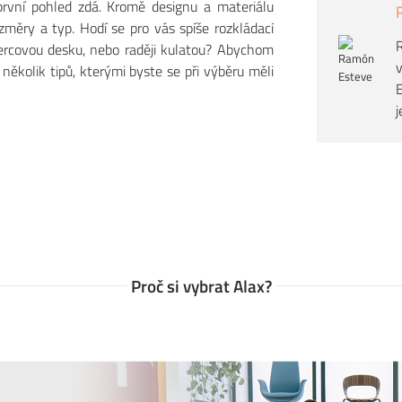
 první pohled zdá. Kromě designu a materiálu
změry a typ. Hodí se pro vás spíše rozkládací
R
tvercovou desku, nebo raději kulatou? Abychom
v
 několik tipů, kterými byste se při výběru měli
E
j
Proč si vybrat Alax?