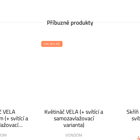
Příbuzné produkty
OBLÍBENÉ
u lehké, univerzální, velmi odolné a nemusíte
ek i doplňky můžeme kromě soukromých prostor
ěrem toho pravého vám ochotně a rádi poradí
č VELA
Květináč VELA (+ svítící a
Skříň
(+ svítící a
samozavlažovací
svít
ažovací
varianta)
nta)
DOM
VONDOM
4