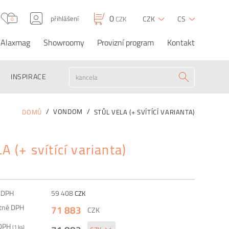
0
přihlášení
CZK
CS
CZK
0
Alaxmag
Showroomy
Provizní program
Kontakt
Stůl VELA (+ svítící
0
71 883
CZK
CZK
OBJEDNAT
varianta)
INSPIRACE
VONDOM
DOMŮ
STŮL VELA (+ SVÍTÍCÍ VARIANTA)
A (+ svítící varianta)
z DPH
59 408
CZK
etně DPH
71 883
CZK
 DPH
(
1
ks)