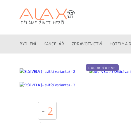
DĚLÁME ŽIVOT HEZČÍ
Popis
Techinfo
Ke stažení
Konfigurátor
Altern
BYDLENÍ
KANCELÁŘ
ZDRAVOTNICTVÍ
HOTELY A 
DOPORUČUJEME
2
+