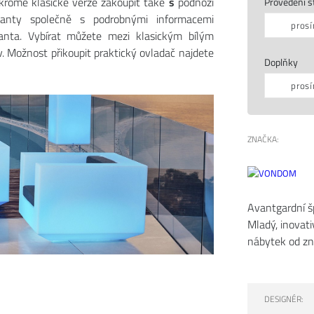
kromě klasické verze zakoupit také
s
podnoží
Provedení s
anty společně s podrobnými informacemi
prosí
rianta. Vybírat můžete mezi klasickým bílým
Možnost přikoupit praktický ovladač najdete
Doplňky
prosí
ZNAČKA:
Avantgardní 
Mladý, inovati
nábytek od zn
DESIGNÉR: