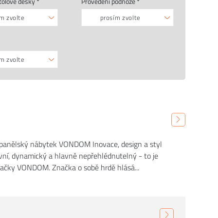
tolové desky *
Provedení podnože *
m zvolte
prosím zvolte
m zvolte
španělský nábytek VONDOM Inovace, design a styl
vní, dynamický a hlavně nepřehlédnutelný - to je
ačky VONDOM. Značka o sobě hrdě hlásá...