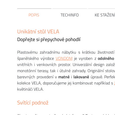
POPIS
TECHINFO
KE STAŽEN
Unikátní stůl VELA
Dopřejte si přepychové pohodlí
Plastovému zahradnímu nábytku s krátkou životností
španělského výrobce
VONDOM
je vyroben z
odolného
vnitřních i venkovních prostor. Univerzální design zal
monotónní terasy, tak i útulné zahrady. Originální stol
barevných provedení v
matné
i
lakované
úpravě. Perfe
kolekce VELA, doporučujeme jej kombinovat například s
květináči VELA.
Svítící podnož