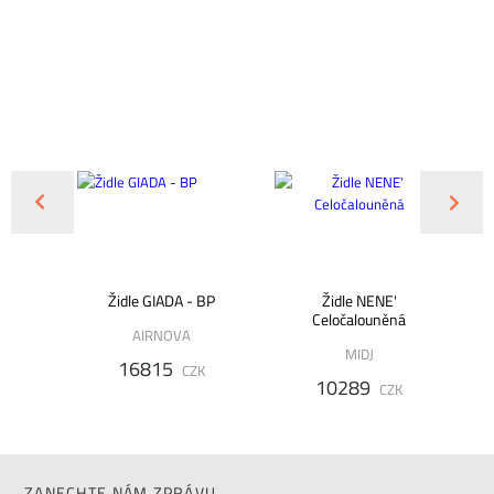
195
Židle GIADA - BP
Židle NENE'
Celočalouněná
AIRNOVA
MIDJ
16815
K
CZK
10289
CZK
ZANECHTE NÁM ZPRÁVU