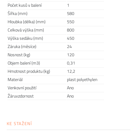
Počet kusů v balení
1
Šířka (mm)
580
Hloubka (délka) (mm)
550
Celková výška (mm)
800
Výška sedáku (mm)
450
Záruka (měsíce)
24
Nosnost (kg)
120
Objem balení (m3)
0,31
Hmotnost produktu (kg)
12,2
Materiál
plast polyethylen
Venkovní použití
Ano
Minimalistická kolekce JUT
Žáruvzdornost
Ano
Kolekce JUT
je první sbírkou minimalistického nábytku
vytvořenou studiem
Vondom
. Design celé kolekce je
KE STAŽENÍ
zaměřený na geometrické tvary a něžnou jednoduchost
.
Nábytek se skvěle hodí do exteriéru či interiéru a díky jeho