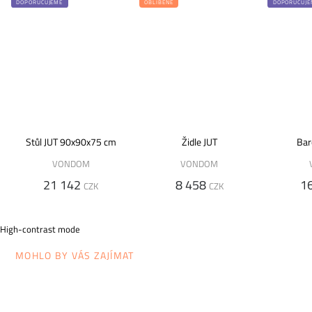
DOPORUČUJEME
OBLÍBENÉ
DOPORUČUJE
Stůl JUT 90x90x75 cm
Židle JUT
Bar
VONDOM
VONDOM
21 142
8 458
1
CZK
CZK
High-contrast mode
MOHLO BY VÁS ZAJÍMAT
OBLÍ