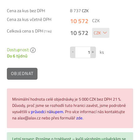
Cena za kus bez DPH
8 737
CZK
Cena za kus včetně DPH
10 572
CZK
Celková cena s DPH
10 572
(
1
ks)
Dostupnost:
-
+
ks
Do 6 týdnů
OBJEDNAT
Minimální hodnota celé objednávky je 5 000 CZK bez DPH 21 %.
Důvody, proč jsme se rozhodli tuto hranici zavést, jsme podrobně
vysvětlili v
průvodci nákupem.
Pro více informací nás kontaktujte
na alax@alax.cz nebo přes formulář
zde
.
Letní provoz: Prosíme o trpělivost – kvůli výrobním uzávěrkám se