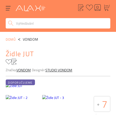
POPIS
ALTERNATIVY
POPTÁVKA
FAQ
VONDOM
DOMŮ
Židle JUT
Značka:
Designér:
VONDOM
STUDIO VONDOM
DOPORUČUJEME
7
+