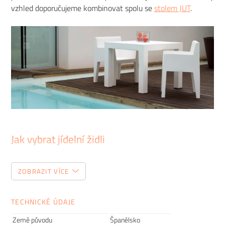
vzhled doporučujeme kombinovat spolu se
stolem JUT
.
Jak vybrat jídelní židli
Tento zdánlivě jednoduchý kousek nábytku patří mezi
ZOBRAZIT VÍCE
položky, do kterých je dobré investovat. Pokud totiž začnete
den snídaní na nepohodlné židli, může vám to zkazit náladu
hned po ránu. Proto vám dnes poradíme, jak vybrat jídelní
TECHNICKÉ ÚDAJE
židli, kterou budete milovat.
Země původu
Španělsko