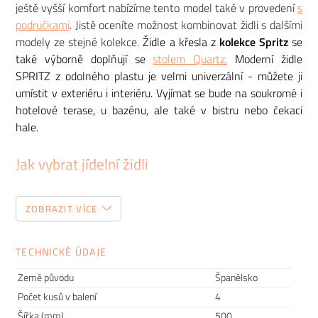
ještě vyšší komfort nabízíme tento model také v provedení
s
područkami
. Jistě oceníte možnost kombinovat židli s dalšími
modely ze stejné kolekce.
Židle a křesla z
kolekce Spritz
se
také výborně doplňují se
stolem Quartz.
Moderní židle
SPRITZ z odolného plastu je velmi univerzální - můžete ji
umístit v exteriéru i interiéru. Vyjímat se bude na soukromé i
hotelové terase, u bazénu, ale také v bistru nebo čekací
hale.
Jak vybrat jídelní židli
Tento zdánlivě jednoduchý kousek nábytku patří mezi
ZOBRAZIT VÍCE
položky, do kterých je dobré investovat. Pokud totiž začnete
den snídaní na nepohodlné židli, může vám to zkazit náladu
hned po ránu. Proto vám dnes poradíme, jak vybrat jídelní
TECHNICKÉ ÚDAJE
židli, kterou budete milovat.
Země původu
Španělsko
Počet kusů v balení
4
Šířka (mm)
500