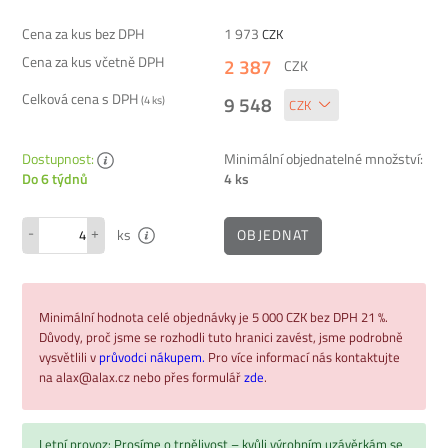
Cena za kus bez DPH
1 973
CZK
Cena za kus včetně DPH
2 387
CZK
Celková cena s DPH
9 548
(
4
ks)
Dostupnost:
Minimální objednatelné množství:
4 ks
Do 6 týdnů
-
+
OBJEDNAT
ks
Minimální hodnota celé objednávky je 5 000 CZK bez DPH 21 %.
Důvody, proč jsme se rozhodli tuto hranici zavést, jsme podrobně
vysvětlili v
průvodci nákupem.
Pro více informací nás kontaktujte
na alax@alax.cz nebo přes formulář
zde
.
Letní provoz: Prosíme o trpělivost – kvůli výrobním uzávěrkám se