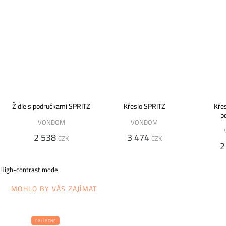
Židle s područkami SPRITZ
Křeslo SPRITZ
Kře
p
VONDOM
VONDOM
2 538
3 474
CZK
CZK
2
High-contrast mode
MOHLO BY VÁS ZAJÍMAT
OBLÍBENÉ