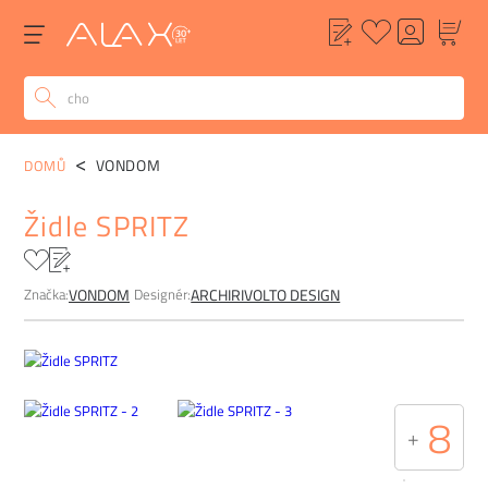
POPIS
ALTERNATIVY
POPTÁVKA
FAQ
VONDOM
DOMŮ
Židle SPRITZ
Značka:
Designér:
VONDOM
ARCHIRIVOLTO DESIGN
8
+