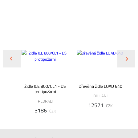
RA
Židle ICE 800/CL1 - DS
Dřevěná židle LOAD 640
Ži
protipožární
DD
BILLIANI
PEDRALI
12571
K
CZK
3186
CZK