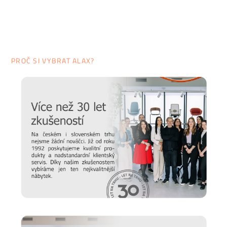
PROČ SI VYBRAT ALAX?
Prodlužte životnost nábytku
Chtěli bychom, aby vám nábytek sloužit co nejdéle. Protože
víme, že důležitou roli v jeho odolnosti hraje správná údržba,
připravili jsme pro vás několik
tipů a doporučení
, jak se
starat o různé typy povrchu a čemu se naopak vyvarovat >>
péče o nábytek.