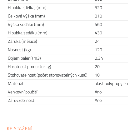
Hloubka (délka) (mm)
520
Celková výška (mm)
810
Výška sedáku (mm)
460
Hloubka sedáku (mm)
430
Záruka (měsíce)
24
Nosnost (kg)
120
Objem balení (m3)
0,34
Hmotnost produktu (kg)
20
Stohovatelnost (počet stohovatelných kusů)
10
Závan idylického léta
Materiál
plast polypropylen
Venkovní použití
Ano
Žáruvzdornost
Ano
Plážové domky a bílé dřevěné ploty lemující pláž. Hra
slunečních paprsků v dokonalé symetrii. Právě takové
obrázky se staly inspirací pro vznik letní
kolekce Spritz.
Kolekce Spritz, ideální pro každé prostředí, se snadno
KE STAŽENÍ
přizpůsobí jakémukoli interiéru i exteriéru. Není náhodou, že
Spritz - kolekce, kterou pro
VONDOM
vytvořila společností