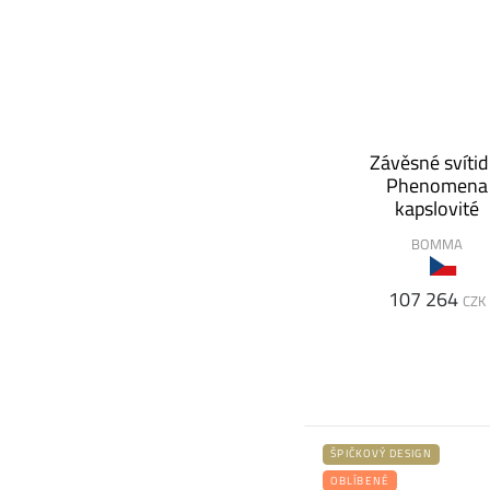
Závěsné svítid
Phenomena
kapslovité
BOMMA
107 264
CZK
ŠPIČKOVÝ DESIGN
OBLÍBENÉ