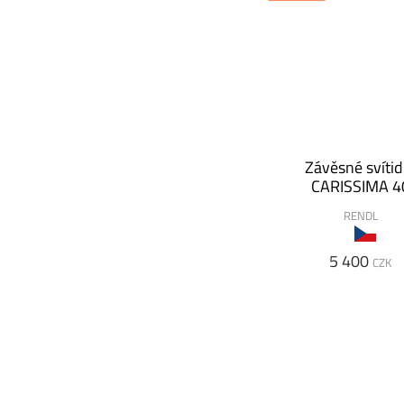
Závěsné svítid
CARISSIMA 4
RENDL
5 400
CZK