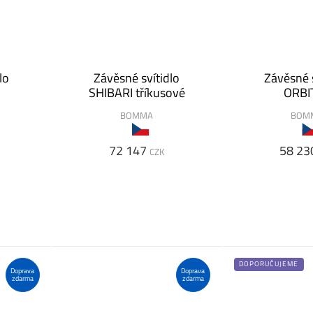
lo
Závěsné svítidlo
Závěsné s
SHIBARI tříkusové
ORBI
BOMMA
BOM
72 147
58 23
CZK
DOPORUČUJEME
Doprava
Doprava
zdarma
zdarma