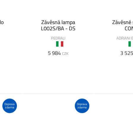
lo
Závěsná lampa
Závěsné s
L002S/BA - DS
CO
PEDRALI
ADRIANI 
5 984
3 52
CZK
Doprava
Doprava
zdarma
zdarma