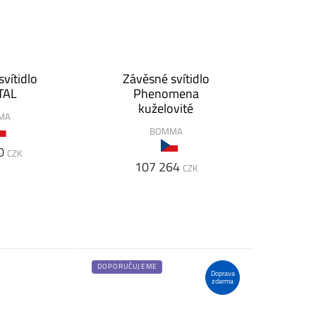
vítidlo
Závěsné svítidlo
TAL
Phenomena
kuželovité
MA
BOMMA
0
CZK
107 264
CZK
DOPORUČUJEME
Doprava
zdarma