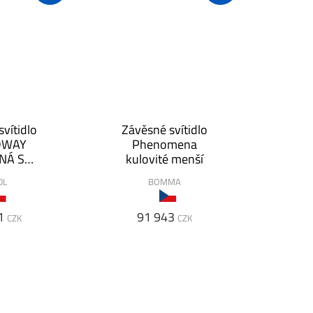
vítidlo
Závěsné svítidlo
DWAY
Phenomena
NÁ S
kulovité menší
NEM
DL
BOMMA
1
91 943
CZK
CZK