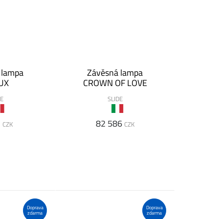
 lampa
Závěsná lampa
OUX
CROWN OF LOVE
DE
SLIDE
7
82 586
CZK
CZK
Doprava
Doprava
zdarma
zdarma