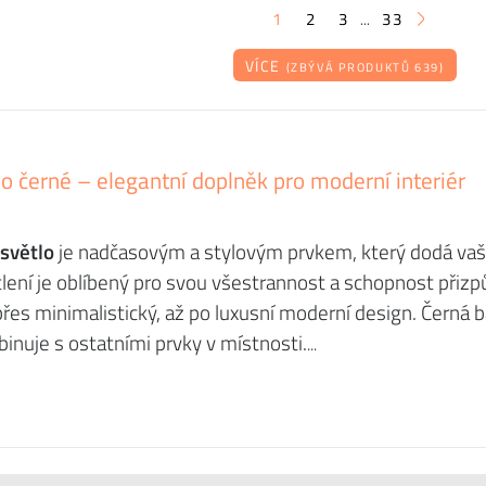
1
2
3
33
...
VÍCE
(ZBÝVÁ PRODUKTŮ 639)
o černé – elegantní doplněk pro moderní interiér
světlo
je nadčasovým a stylovým prvkem, který dodá vaše
lení je oblíbený pro svou všestrannost a schopnost přiz
 přes minimalistický, až po luxusní moderní design. Černá b
nuje s ostatními prvky v místnosti.