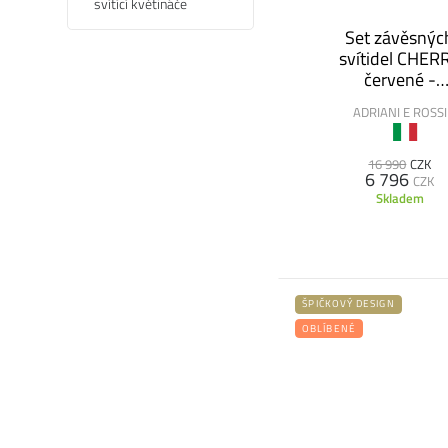
svítící květináče
Set závěsnýc
svítidel CHER
červené -
VÝPRODEJ
ADRIANI E ROSSI
16 990
CZK
6 796
CZK
Skladem
ŠPIČKOVÝ DESIGN
OBLÍBENÉ