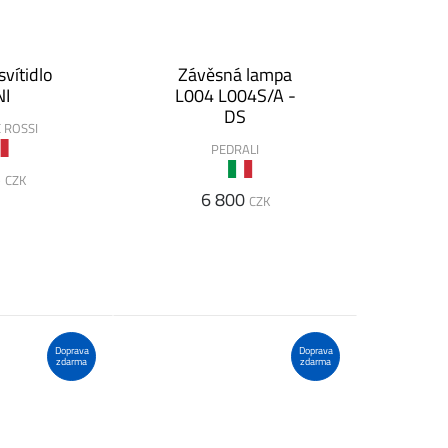
vítidlo
Závěsná lampa
NI
L004 L004S/A -
DS
E ROSSI
PEDRALI
5
CZK
6 800
CZK
Doprava
Doprava
zdarma
zdarma