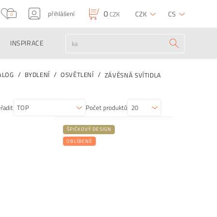
0
přihlášení
CZK
CS
CZK
0
INSPIRACE
ALOG
BYDLENÍ
OSVĚTLENÍ
ZÁVĚSNÁ SVÍTIDLA
řadit
Počet produktů
ŠPIČKOVÝ DESIGN
OBLÍBENÉ