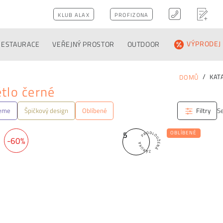
KLUB ALAX
PROFIZONA
RESTAURACE
VEŘEJNÝ PROSTOR
OUTDOOR
VÝPRODEJ
KAT
DOMŮ
tlo černé
jeme
Špičkový design
Oblíbené
Filtry
Se
5
OBLÍBENÉ
-60%