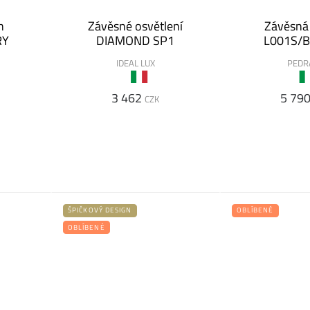
h
Závěsné osvětlení
Závěsná
RY
DIAMOND SP1
L001S/B
IDEAL LUX
PEDR
3 462
5 79
CZK
ŠPIČKOVÝ DESIGN
OBLÍBENÉ
OBLÍBENÉ