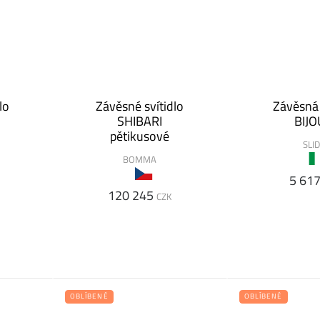
lo
Závěsné svítidlo
Závěsná
SHIBARI
BIJ
pětikusové
SLI
BOMMA
5 61
120 245
CZK
OBLÍBENÉ
OBLÍBENÉ