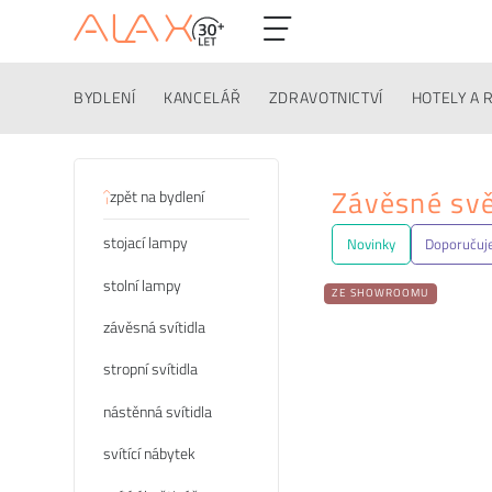
BYDLENÍ
KANCELÁŘ
ZDRAVOTNICTVÍ
HOTELY A 
Kategorie
Závěsné svě
zpět na bydlení
stojací lampy
Novinky
Doporuču
stolní lampy
ZE SHOWROOMU
závěsná svítidla
stropní svítidla
nástěnná svítidla
svítící nábytek