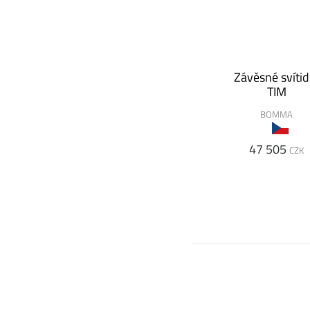
Závěsné svítid
TIM
BOMMA
47 505
CZK