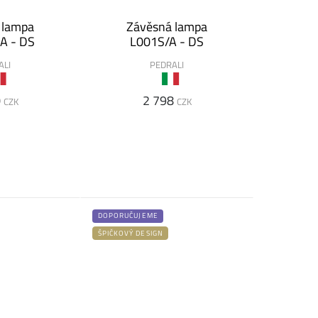
 lampa
Závěsná lampa
A - DS
L001S/A - DS
ALI
PEDRALI
0
2 798
CZK
CZK
DOPORUČUJEME
ŠPIČKOVÝ DESIGN