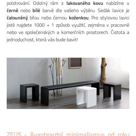
polstrování. Odolný rám z
lakovaného kovu
nabízíme v
černé
nebo
bílé
barvě dle vašeho výběru. Sedák lavice je
čalouněný
bílou nebo černou
koženkou
. Pro stylovou lavici
jistě najdete 1000 + 1 způsob využití, zejména v pracovně
nebo ve společenských a komerčních prostorech. Čistota a
jednoduchost, která vás bude bavit!
ZEUS - Avantgardní minimalismus od roku