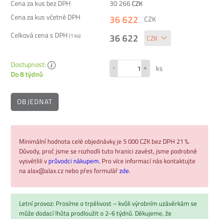
Cena za kus bez DPH
30 266
CZK
Cena za kus včetně DPH
36 622
CZK
Celková cena s DPH
36 622
(
1
ks)
Dostupnost:
-
+
ks
Do 8 týdnů
OBJEDNAT
Minimální hodnota celé objednávky je 5 000 CZK bez DPH 21 %.
Důvody, proč jsme se rozhodli tuto hranici zavést, jsme podrobně
vysvětlili v
průvodci nákupem.
Pro více informací nás kontaktujte
na alax@alax.cz nebo přes formulář
zde
.
Letní provoz: Prosíme o trpělivost – kvůli výrobním uzávěrkám se
může dodací lhůta prodloužit o 2-6 týdnů. Děkujeme, že