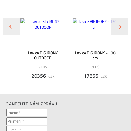
ULAR
Lavice BIG IRONY
Lavice BIG IRONY - 130
L
OUTDOOR
cm
CO
ZEUS
ZEUS
K
20356
17556
CZK
CZK
ZANECHTE NÁM ZPRÁVU