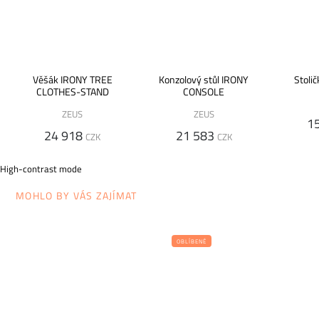
Věšák IRONY TREE
Konzolový stůl IRONY
Stoli
CLOTHES-STAND
CONSOLE
ZEUS
ZEUS
1
24 918
21 583
CZK
CZK
High-contrast mode
MOHLO BY VÁS ZAJÍMAT
OBLÍBENÉ