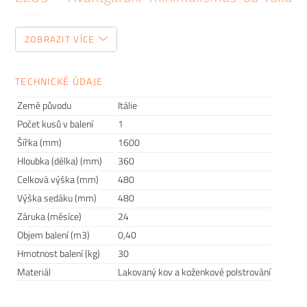
1984
ZOBRAZIT VÍCE
Neustálé hledání nových materiálů a cest, částečně ruční
výroba a vysoká kvalita zpracování s důrazem na precizní
TECHNICKÉ ÚDAJE
detail. To je 30 let zkušeností italské značky ZEUS. Jejím
poznávacím znamením je nekomplikovaný design,
Země původu
Itálie
puntičkářské odstranění všeho nadbytečného a přenesení
Počet kusů v balení
1
pozornosti k přírodním materiálům a struktuře jejich povrchů.
Šířka (mm)
1600
Typickými materiály jsou pro ZEUS ocel, linoleum, vyzrálé
Hloubka (délka) (mm)
360
dřevo, patinované nebo betonové vrstvy, z nichž vytváří
Celková výška (mm)
480
skutečně originální a unikátní kusy nábytků. Teď je můžete
Výška sedáku (mm)
480
mít doma i vy!
Záruka (měsíce)
24
Objem balení (m3)
0,40
Hmotnost balení (kg)
30
Materiál
Lakovaný kov a koženkové polstrování