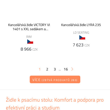
Kancelářská židle VICTORY VI
Kancelářská židle LYRA 235
1401 s XXL sedákem a
LD SEATING
mechanikou ST1
RIM
7 623
CZK
8 966
CZK
1
2
3
16
...
VÍCE
(ZBÝVÁ PRODUKTŮ 283)
Židle k psacímu stolu: Komfort a podpora pro
efektivní práci a studium