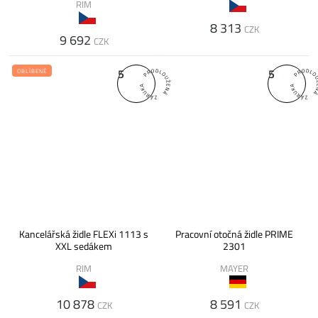
RIM
8 313
CZK
9 692
CZK
5
5
OBLÍBENÉ
Kancelářská židle FLEXi 1113 s
Pracovní otočná židle PRIME
XXL sedákem
2301
RIM
MAYER
10 878
8 591
CZK
CZK