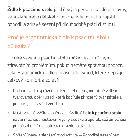
Židle k psacímu stolu
je klíčovým prvkem každé pracovny,
kanceláře nebo dětského pokoje, kde pomáhá zajistit
pohodlí a zdravé sezení při dlouhodobé práci či studiu.
Správně vybraná židle podporuje zdravé držení těla, snižuje
Proč je ergonomická židle k psacímu stolu
únavu a pomáhá předcházet bolestem zad a krční páteře.
důležitá?
Na trhu je dnes k dispozici široká škála židlí k psacímu stolu,
které se liší designem, materiály i ergonomickými
Dlouhé sezení u psacího stolu může vést k různým
vlastnostmi. Výběrem vhodné židle lze zajistit maximální
zdravotním problémům, pokud nemáte správnou podporu
pohodlí i estetický přínos do pracovního prostoru.
těla. Ergonomická židle přináší řadu výhod, které zlepšují
celkový komfort a zdraví:
Podpora zad a správného držení těla – Ergonomické židle mají
tvarovanou opěrku zad, která kopíruje přirozený tvar páteře a
podporuje zdravé držení těla.
Nastavitelná výška a opěrky – Kvalitní
židle k psacímu stolu
nabízí možnost nastavení výšky sedáku a opěrek, což umožňuje
přizpůsobení židle potřebám každého uživatele.
Snížení únavy a zlepšení produktivity – Pohodlné sezení bez