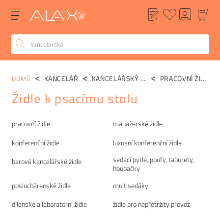
KANCELÁŘ
KANCELÁŘSKÝ SEDACÍ NÁBYTEK
PRACOVNÍ ŽIDLE
DOMŮ
Židle k psacímu stolu
Kategorie
pracovní židle
manažerské židle
konferenční židle
luxusní konferenční židle
sedací pytle, poufy, taburety,
barové kancelářské židle
houpačky
posluchárenské židle
multisedáky
dílenské a laboratorní židle
židle pro nepřetržitý provoz