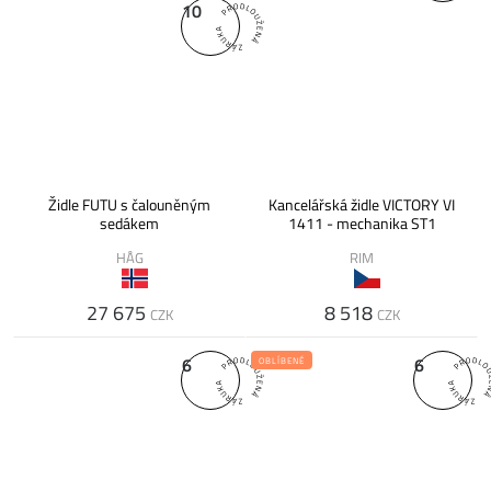
10
Židle FUTU s čalouněným
Kancelářská židle VICTORY VI
sedákem
1411 - mechanika ST1
HÅG
RIM
27 675
8 518
CZK
CZK
6
6
OBLÍBENÉ