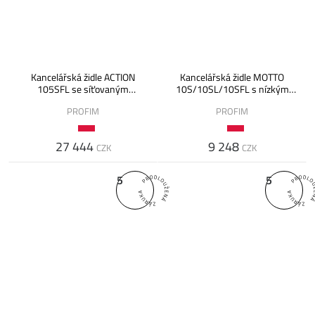
Kancelářská židle ACTION
Kancelářská židle MOTTO
105SFL se síťovaným
10S/10SL/10SFL s nízkým
opěrákem
opěrákem
PROFIM
PROFIM
27 444
9 248
CZK
CZK
5
5