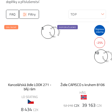
doplňky a příslušenství
FAQ
Filtry
Seřadit
5
OBLÍBENÉ
DOPORUČUJEME
Doprava
zdarma
-25%
10
Kancelářská židle LOOK 271 -
Židle CAPISCO s kruhem 8106
bílý rám
HÅG
LD SEATING
39 163
52 218
CZK
CZK
8 434
CZK