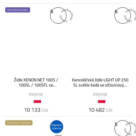
6
6
DOPORUČUJEME
Židle XENON NET 100S /
Kancelářská židle LIGHT UP 250
100SL / 100SFL se
SL světle šedá se síťovinovým
síťovinovým opěrákem a
opěrákem
PROFIM
PROFIM
Synchro
10 133
10 482
CZK
CZK
5
ŠPIČKOVÝ DESIGN
Doprava
zdarma