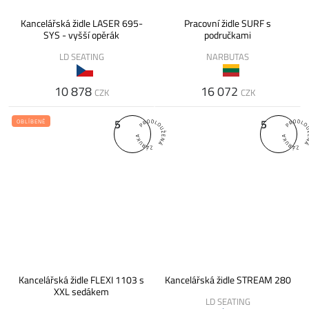
Kancelářská židle LASER 695-
Pracovní židle SURF s
SYS - vyšší opěrák
područkami
LD SEATING
NARBUTAS
10 878
16 072
CZK
CZK
5
5
OBLÍBENÉ
Kancelářská židle FLEXI 1103 s
Kancelářská židle STREAM 280
XXL sedákem
LD SEATING