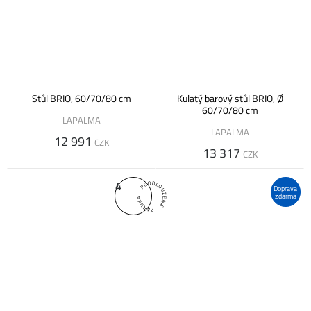
Stůl BRIO, 60/70/80 cm
Kulatý barový stůl BRIO, Ø
60/70/80 cm
LAPALMA
LAPALMA
12 991
CZK
13 317
CZK
4
Doprava
zdarma