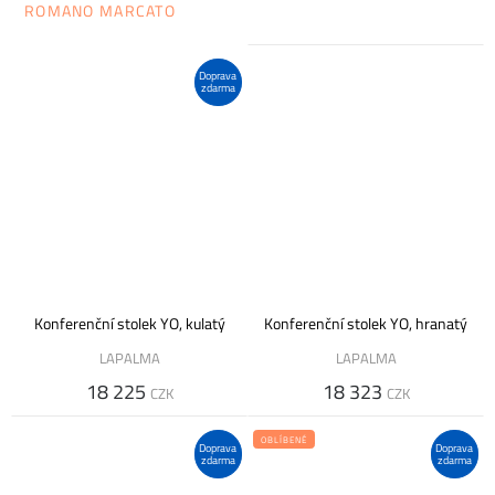
ROMANO MARCATO
Doprava
zdarma
Konferenční stolek YO, kulatý
Konferenční stolek YO, hranatý
LAPALMA
LAPALMA
18 225
18 323
CZK
CZK
OBLÍBENÉ
Doprava
Doprava
zdarma
zdarma