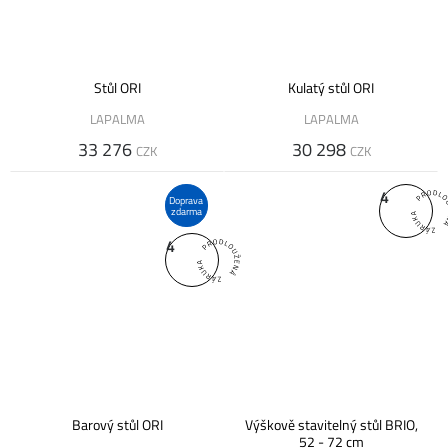
Stůl ORI
Kulatý stůl ORI
LAPALMA
LAPALMA
33 276
30 298
CZK
CZK
4
Doprava
zdarma
4
Barový stůl ORI
Výškově stavitelný stůl BRIO,
52 - 72 cm