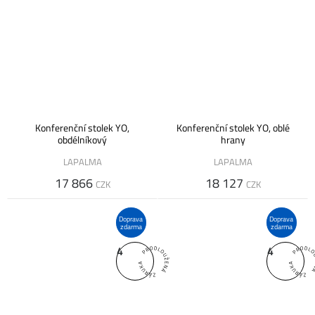
Konferenční stolek YO,
Konferenční stolek YO, oblé
obdélníkový
hrany
LAPALMA
LAPALMA
17 866
18 127
CZK
CZK
Doprava
Doprava
zdarma
zdarma
4
4