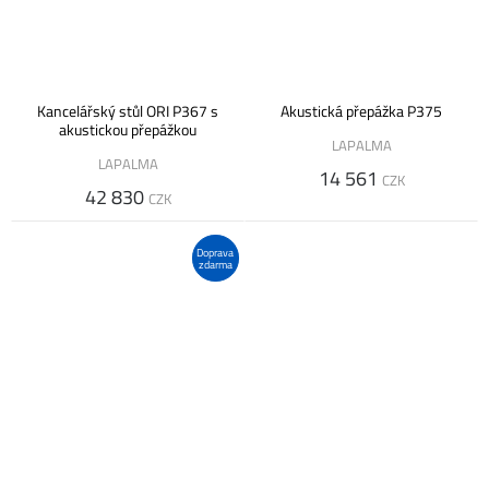
Kancelářský stůl ORI P367 s
Akustická přepážka P375
akustickou přepážkou
LAPALMA
LAPALMA
14 561
CZK
42 830
CZK
Doprava
zdarma