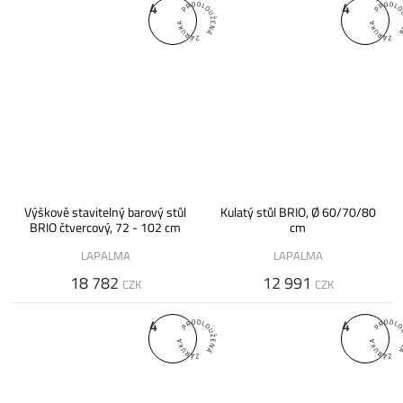
4
4
Výškově stavitelný barový stůl
Kulatý stůl BRIO, Ø 60/70/80
BRIO čtvercový, 72 - 102 cm
cm
LAPALMA
LAPALMA
18 782
12 991
CZK
CZK
4
4