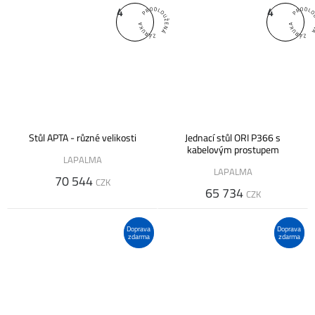
4
4
Stůl APTA - různé velikosti
Jednací stůl ORI P366 s
kabelovým prostupem
LAPALMA
LAPALMA
70 544
CZK
65 734
CZK
Doprava
Doprava
zdarma
zdarma