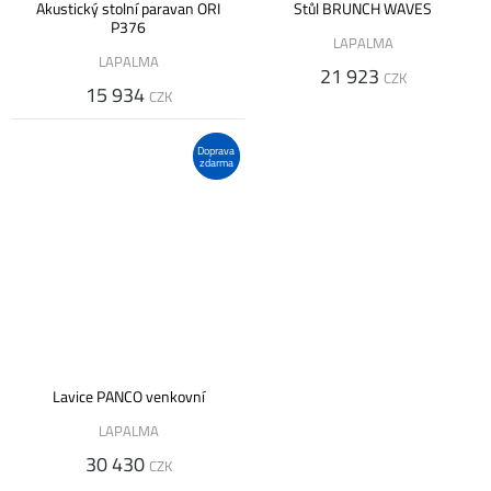
Akustický stolní paravan ORI
Stůl BRUNCH WAVES
P376
LAPALMA
LAPALMA
21 923
CZK
15 934
CZK
Doprava
zdarma
Lavice PANCO venkovní
LAPALMA
30 430
CZK