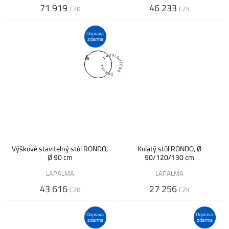
71 919
46 233
CZK
CZK
Doprava
zdarma
4
Výškově stavitelný stůl RONDO,
Kulatý stůl RONDO, Ø
Ø 90 cm
90/120/130 cm
LAPALMA
LAPALMA
43 616
27 256
CZK
CZK
Doprava
Doprava
zdarma
zdarma