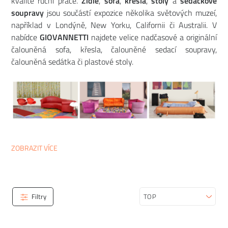
kvalitě ruční práce.
Židle
,
sofa
,
křesla
,
stoly
a
sedačkové
soupravy
jsou součástí expozice několika světových muzeí,
například v Londýně, New Yorku, Californii či Australii. V
nabídce
GIOVANNETTI
najdete velice nadčasové a originální
čalouněná sofa, křesla, čalouněné sedací soupravy,
čalouněná sedátka či plastové stoly.
ZOBRAZIT VÍCE
Filtry
Seřadit