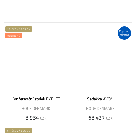
ŠPIČKOVÝ DESIGN
Doprava
zdarma
OBLÍBENÉ
Konferenční stolek EYELET
Sedačka AVON
HOUE DENMARK
HOUE DENMARK
3 934
63 427
CZK
CZK
ŠPIČKOVÝ DESIGN