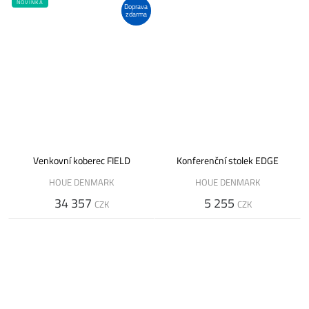
NOVINKA
Doprava
zdarma
Venkovní koberec FIELD
Konferenční stolek EDGE
HOUE DENMARK
HOUE DENMARK
34 357
5 255
CZK
CZK