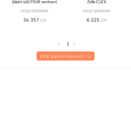
Jídelní stůl FOUR venkovní
Židle CLICK
HOUE DENMARK
HOUE DENMARK
34 357
6 325
CZK
CZK
1
2
VÍCE
(ZBÝVÁ PRODUKTŮ 17)