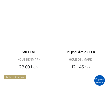
Stůl LEAF
Houpací křeslo CLICK
HOUE DENMARK
HOUE DENMARK
28 001
12 145
CZK
CZK
ŠPIČKOVÝ DESIGN
Doprava
zdarma