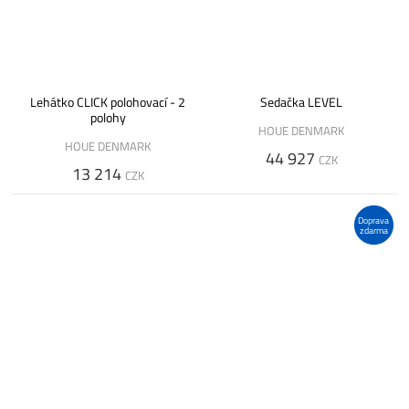
Lehátko CLICK polohovací - 2
Sedačka LEVEL
polohy
HOUE DENMARK
HOUE DENMARK
44 927
CZK
13 214
CZK
Doprava
zdarma