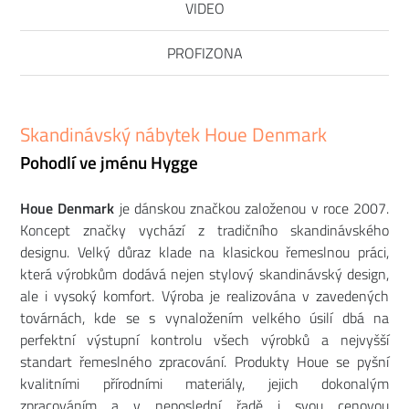
VIDEO
PROFIZONA
Skandinávský nábytek Houe Denmark
Pohodlí ve jménu Hygge
Houe Denmark
je dánskou značkou založenou v roce 2007.
Koncept značky vychází z tradičního skandinávského
designu. Velký důraz klade na klasickou řemeslnou práci,
která výrobkům dodává nejen stylový skandinávský design,
ale i vysoký komfort. Výroba je realizována v zavedených
továrnách, kde se s vynaložením velkého úsilí dbá na
perfektní výstupní kontrolu všech výrobků a nejvyšší
standart řemeslného zpracování. Produkty Houe se pyšní
kvalitními přírodními materiály, jejich dokonalým
zpracováním a v neposlední řadě i svou cenovou