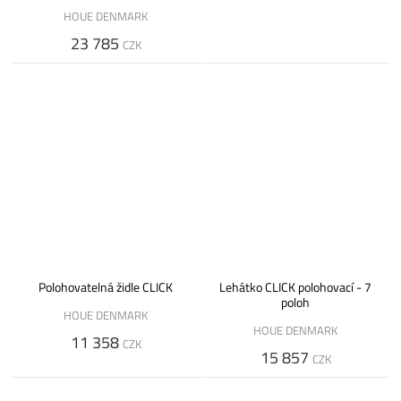
HOUE DENMARK
23 785
CZK
Polohovatelná židle CLICK
Lehátko CLICK polohovací - 7
poloh
HOUE DENMARK
HOUE DENMARK
11 358
CZK
15 857
CZK