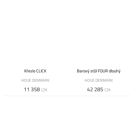
Křeslo CLICK
Barový stůl FOUR dlouhý
HOUE DENMARK
HOUE DENMARK
11 358
42 285
CZK
CZK