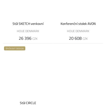
Stůl SKETCH venkovní
Konferenční stolek AVON
HOUE DENMARK
HOUE DENMARK
26 396
20 608
CZK
CZK
ŠPIČKOVÝ DESIGN
Stůl CIRCLE