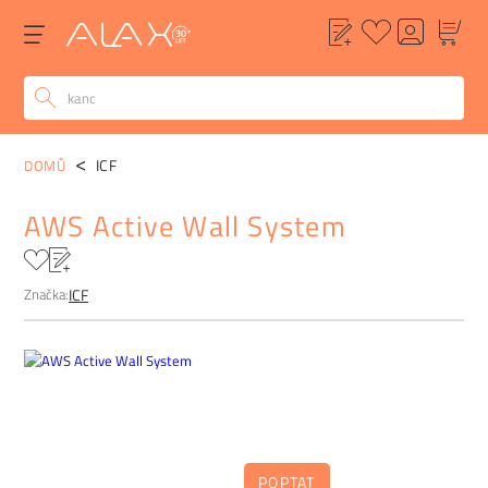
POPIS
ALTERNATIVY
POPTÁVKA
FAQ
ICF
DOMŮ
AWS Active Wall System
Značka:
ICF
POPTAT