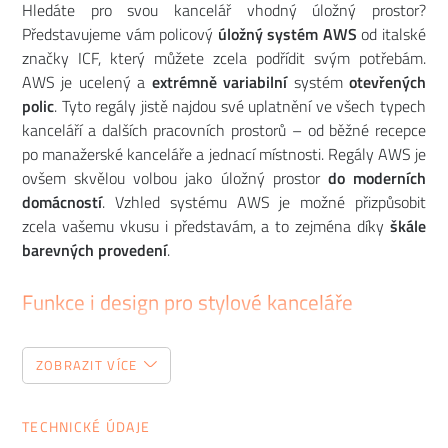
Hledáte pro svou kancelář vhodný úložný prostor?
Představujeme vám policový
úložný systém AWS
od italské
značky ICF, který můžete zcela podřídit svým potřebám.
AWS je ucelený a
extrémně variabilní
systém
otevřených
polic
. Tyto regály jistě najdou své uplatnění ve všech typech
kanceláří a dalších pracovních prostorů – od běžné recepce
po manažerské kanceláře a jednací místnosti. Regály AWS je
ovšem skvělou volbou jako úložný prostor
do moderních
domácností
. Vzhled systému AWS je možné přizpůsobit
zcela vašemu vkusu i představám, a to zejména díky
škále
barevných provedení
.
Funkce i design pro stylové kanceláře
Italská značka ICF
se ve své tvorbě zaměřuje zejména na
ZOBRAZIT VÍCE
sestavy nábytku vhodné pro moderní kancelářské prostory.
Komfortní ergonomické
kancelářské židle
, prostorné
pracovní stoly
do jednací a zasedací místnosti i kanceláře a
TECHNICKÉ ÚDAJE