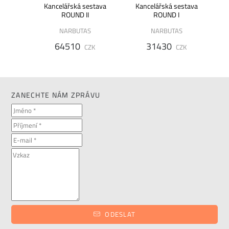
cový
Kancelářská sestava
Kancelářská sestava
estava
ROUND II
ROUND I
I
NARBUTAS
NARBUTAS
64510
31430
ZK
CZK
CZK
ZANECHTE NÁM ZPRÁVU
ODESLAT