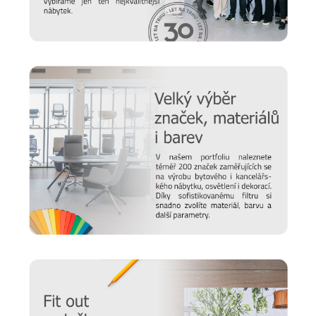
víme, že důležitou roli v jeho odolnosti hraje správná údržba,
připravili jsme pro vás několik
tipů a doporučení
, jak se
starat o různé typy povrchu a čemu se naopak vyvarovat >>
péče o nábytek.