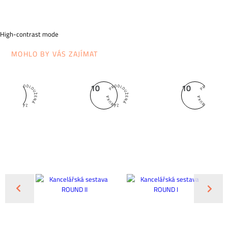
High-contrast mode
MOHLO BY VÁS ZAJÍMAT
5
10
10