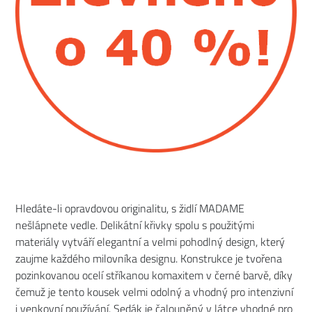
Hledáte-li opravdovou originalitu, s židlí MADAME
nešlápnete vedle. Delikátní křivky spolu s použitými
materiály vytváří elegantní a velmi pohodlný design, který
zaujme každého milovníka designu. Konstrukce je tvořena
pozinkovanou ocelí stříkanou komaxitem v černé barvě, díky
čemuž je tento kousek velmi odolný a vhodný pro intenzivní
i venkovní používání. Sedák je čalouněný v látce vhodné pro