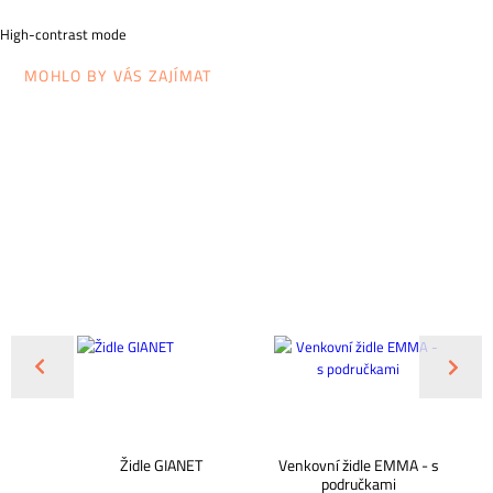
High-contrast mode
MOHLO BY VÁS ZAJÍMAT
ručkami
Židle GIANET
Venkovní židle EMMA - s
Ž
područkami
op