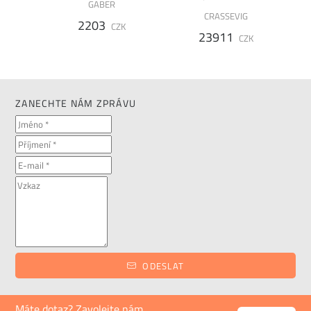
GABER
CRASSEVIG
2203
K
CZK
23911
CZK
ZANECHTE NÁM ZPRÁVU
ODESLAT
Máte dotaz? Zavolejte nám