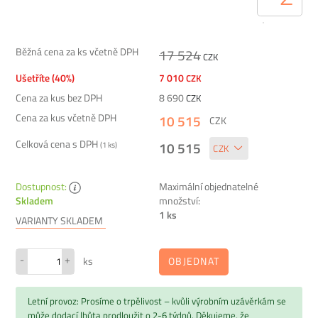
Běžná cena za ks včetně DPH
17 524
CZK
Ušetříte (40%)
7 010
CZK
Cena za kus bez DPH
8 690
CZK
Cena za kus včetně DPH
10 515
CZK
Celková cena s DPH
10 515
(
1
ks)
Dostupnost:
Maximální objednatelné
množství:
Skladem
1 ks
VARIANTY SKLADEM
-
+
OBJEDNAT
ks
Letní provoz: Prosíme o trpělivost – kvůli výrobním uzávěrkám se
může dodací lhůta prodloužit o 2-6 týdnů. Děkujeme, že