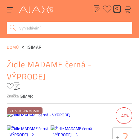
POPIS
ALTERNATIVY
POPTÁVKA
FAQ
ISIMAR
DOMŮ
Židle MADAME černá -
VÝPRODEJ
Značka:
ISIMAR
ZE SHOWROOMU
-40%
2
+