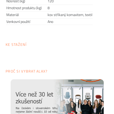
Nosnost (kg)
120
Hmotnost produktu (kg)
8
Materiál
kov stříkaný komaxitem, textil
Venkovní použití
Ano
KE STAŽENÍ
Jemná MADAME
PROČ SI VYBRAT ALAX?
Kolekce
MADAME
je výsledkem spolupráce s
designérským
studiem Il Mio
, které do ní vložilo svůj typický rukopis.
Pohodlí a lehký retro nádech propůjčují sedacímu nábytku
unikátní vzhled a zaručí příjemný relax za každých okolností.
Použité materiály jsou navíc tradičně vysoce odolné a šetrné
k životnímu prostředí, jelikož jsou
100% recyklované
i