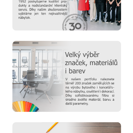
recyklovatelné.
Prodlužte životnost nábytku
Chtěli bychom, aby vám nábytek sloužil co nejdéle. Protože
víme, že důležitou roli v jeho odolnosti hraje správná údržba,
připravili jsme pro vás několik
tipů a doporučení
, jak se
starat o různé typy povrchu a čemu se naopak vyvarovat >>
péče o nábytek
Nový časopis o designu
Hledáte inspiraci do nového domova a potřebujete poradit,
jak vybrat židli, stůl, postel nebo třeba matraci? Nebo vás
zajímají trendy v bydlení a chcete mít vždy ty nejčerstvější
informace. Pak sledujte náš online
magazín Alaxmag
, ve
kterém najdete každý den novou dávku inspirace.